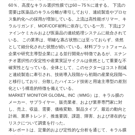
60％、高度なキラル選択性膜では60～75％に達する。 下流の
需要は医薬品のキラル分離が牽引しており、連続製造やプロセ
ス集約化への採用が増加している。上流は高性能ポリマー、キ
ラルリガンド、MOF/COF材料に依存している一方、下流はフ
ァインケミカルおよび医薬品の連続処理システムに統合されて
いる。 この業界は、明確な寡占状態には至っておらず、依然
として細分化された状態が続いている。材料プラットフォーム
企業や研究主導型企業による並行開発が特徴であるが、エナン
チオ選択性の安定性や産業実証サイクルは依然として重要な不
確実性となっている。全体として、このセクターはコスト削減
と連続製造に牽引され、技術導入段階から初期の産業化段階へ
と移行しており、分散したハイエンド技術と用途主導型の差別
化という構造的特徴を備えている。
MARKET MONITOR GLOBAL, INC（MMG）は、キラル膜の
メーカー、サプライヤー、販売業者、および業界専門家に対
し、売上、収益、需要、価格変動、製品タイプ、最近の動向と
計画、業界トレンド、推進要因、課題、障害、および潜在的な
リスクについて調査を行った。
本レポートは、定量的および定性的な分析を通じて、キラル膜