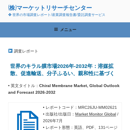
コ
(株)マーケットリサーチセンター
ン
❖ 世界の市場調査レポート/産業調査報告書/委託調査サービス
テ
ン
ツ
メニュー
へ
ス
キ
調査レポート
ッ
プ
世界のキラル膜市場2026年-2032年：溶媒拡
散、促進輸送、分子ふるい、親和性に基づく
• 英文タイトル：
Chiral Membrane Market, Global Outlook
and Forecast 2026-2032
• レポートコード：MRC26JU-MM02621
• 出版社/出版日：
Market Monitor Global
/
2026年7月
• レポート形態：英語、PDF、131ページ