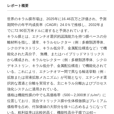
レポート概要
世界のキラル膜市場は、2025年に16.46百万と評価され、予測
期間中の年平均成長率（CAGR）24.0％で推移し、2032年ま
でに72.90百万米ドルに達すると予測されています。
キラル膜とは、エナンチオ選択的認識能力を持つ膜ベースの分
離材料を指し、通常、キラルセレクター（例：多糖類誘導体、
シクロデキストリン、キラル低分子、金属配位構造など）で機
能化された高分子、 無機、またはハイブリッドマトリックス
から構成され、キラルセレクター（例：多糖類誘導体、シクロ
デキストリン、キラル低分子、金属配位構造）で機能化されて
いる。これにより、エナンチオマー間で異なる輸送挙動（例：
拡散または溶液拡散メカニズム）が可能となり、エナンチオ選
択的な透過と分離を実現する。主にキラル分離およびプロセス
強化システムに適用されている。
価格は機能性膜の中でも高価格帯（500～2,000米ドル/m²）に
位置しており、混合マトリックス膜や生体模倣膜はプレミアム
価格帯を占め、付加価値の大部分を徐々に占めるようになって
いる。粗利益率は比較的高く、機能性高分子膜では40～