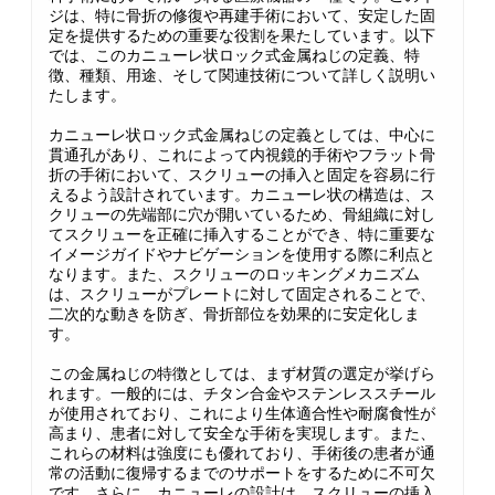
ジは、特に骨折の修復や再建手術において、安定した固
定を提供するための重要な役割を果たしています。以下
では、このカニューレ状ロック式金属ねじの定義、特
徴、種類、用途、そして関連技術について詳しく説明い
たします。
カニューレ状ロック式金属ねじの定義としては、中心に
貫通孔があり、これによって内視鏡的手術やフラット骨
折の手術において、スクリューの挿入と固定を容易に行
えるよう設計されています。カニューレ状の構造は、ス
クリューの先端部に穴が開いているため、骨組織に対し
てスクリューを正確に挿入することができ、特に重要な
イメージガイドやナビゲーションを使用する際に利点と
なります。また、スクリューのロッキングメカニズム
は、スクリューがプレートに対して固定されることで、
二次的な動きを防ぎ、骨折部位を効果的に安定化しま
す。
この金属ねじの特徴としては、まず材質の選定が挙げら
れます。一般的には、チタン合金やステンレススチール
が使用されており、これにより生体適合性や耐腐食性が
高まり、患者に対して安全な手術を実現します。また、
これらの材料は強度にも優れており、手術後の患者が通
常の活動に復帰するまでのサポートをするために不可欠
です。さらに、カニューレの設計は、スクリューの挿入