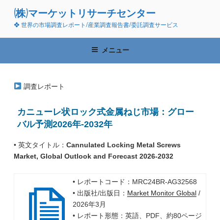
コ
(株)マーケットリサーチセンター
ン
❖ 世界の市場調査レポート/産業調査報告書/委託調査サービス
テ
ン
ツ
メニュー
へ
ス
キ
調査レポート
ッ
プ
カニューレ状ロック式金属ねじ市場：グロー
バル予測2026年-2032年
• 英文タイトル：
Cannulated Locking Metal Screws
Market, Global Outlook and Forecast 2026-2032
• レポートコード：MRC24BR-AG32568
• 出版社/出版日：
Market Monitor Global
/
2026年3月
• レポート形態：英語、PDF、約80ページ