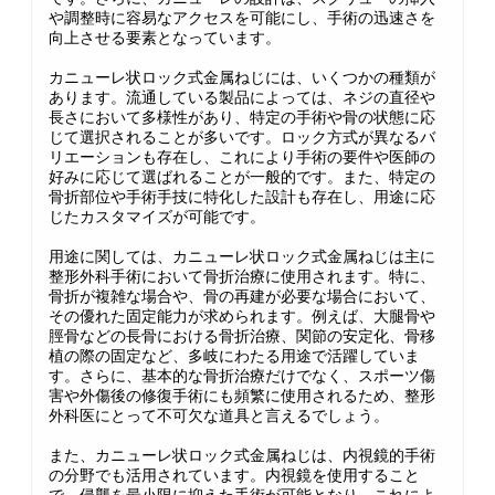
や調整時に容易なアクセスを可能にし、手術の迅速さを
向上させる要素となっています。
カニューレ状ロック式金属ねじには、いくつかの種類が
あります。流通している製品によっては、ネジの直径や
長さにおいて多様性があり、特定の手術や骨の状態に応
じて選択されることが多いです。ロック方式が異なるバ
リエーションも存在し、これにより手術の要件や医師の
好みに応じて選ばれることが一般的です。また、特定の
骨折部位や手術手技に特化した設計も存在し、用途に応
じたカスタマイズが可能です。
用途に関しては、カニューレ状ロック式金属ねじは主に
整形外科手術において骨折治療に使用されます。特に、
骨折が複雑な場合や、骨の再建が必要な場合において、
その優れた固定能力が求められます。例えば、大腿骨や
脛骨などの長骨における骨折治療、関節の安定化、骨移
植の際の固定など、多岐にわたる用途で活躍していま
す。さらに、基本的な骨折治療だけでなく、スポーツ傷
害や外傷後の修復手術にも頻繁に使用されるため、整形
外科医にとって不可欠な道具と言えるでしょう。
また、カニューレ状ロック式金属ねじは、内視鏡的手術
の分野でも活用されています。内視鏡を使用すること