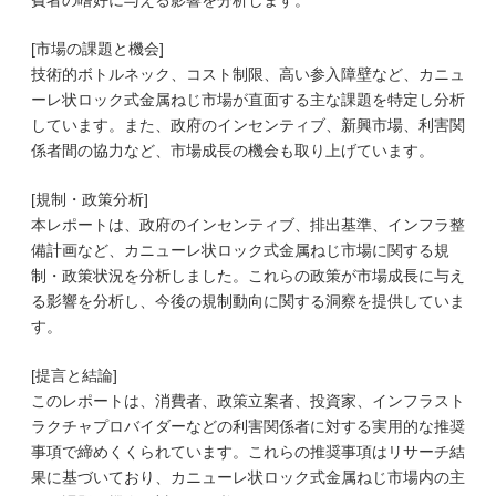
費者の嗜好に与える影響を分析します。
[市場の課題と機会]
技術的ボトルネック、コスト制限、高い参入障壁など、カニュ
ーレ状ロック式金属ねじ市場が直面する主な課題を特定し分析
しています。また、政府のインセンティブ、新興市場、利害関
係者間の協力など、市場成長の機会も取り上げています。
[規制・政策分析]
本レポートは、政府のインセンティブ、排出基準、インフラ整
備計画など、カニューレ状ロック式金属ねじ市場に関する規
制・政策状況を分析しました。これらの政策が市場成長に与え
る影響を分析し、今後の規制動向に関する洞察を提供していま
す。
[提言と結論]
このレポートは、消費者、政策立案者、投資家、インフラスト
ラクチャプロバイダーなどの利害関係者に対する実用的な推奨
事項で締めくくられています。これらの推奨事項はリサーチ結
果に基づいており、カニューレ状ロック式金属ねじ市場内の主