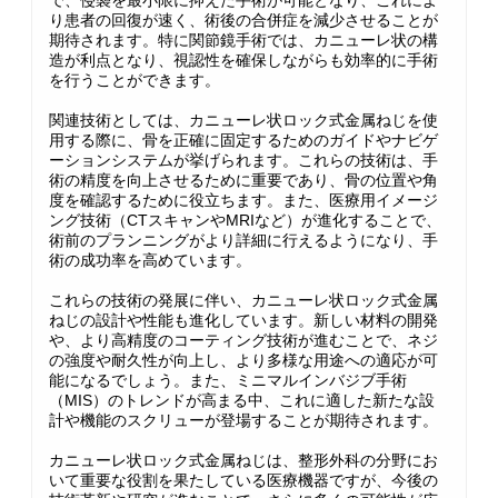
で、侵襲を最小限に抑えた手術が可能となり、これによ
り患者の回復が速く、術後の合併症を減少させることが
期待されます。特に関節鏡手術では、カニューレ状の構
造が利点となり、視認性を確保しながらも効率的に手術
を行うことができます。
関連技術としては、カニューレ状ロック式金属ねじを使
用する際に、骨を正確に固定するためのガイドやナビゲ
ーションシステムが挙げられます。これらの技術は、手
術の精度を向上させるために重要であり、骨の位置や角
度を確認するために役立ちます。また、医療用イメージ
ング技術（CTスキャンやMRIなど）が進化することで、
術前のプランニングがより詳細に行えるようになり、手
術の成功率を高めています。
これらの技術の発展に伴い、カニューレ状ロック式金属
ねじの設計や性能も進化しています。新しい材料の開発
や、より高精度のコーティング技術が進むことで、ネジ
の強度や耐久性が向上し、より多様な用途への適応が可
能になるでしょう。また、ミニマルインバジブ手術
（MIS）のトレンドが高まる中、これに適した新たな設
計や機能のスクリューが登場することが期待されます。
カニューレ状ロック式金属ねじは、整形外科の分野にお
いて重要な役割を果たしている医療機器ですが、今後の