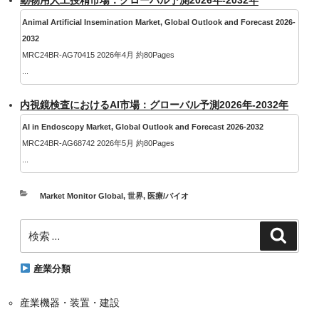
動物用人工授精市場：グローバル予測2026年-2032年
Animal Artificial Insemination Market, Global Outlook and Forecast 2026-
2032
MRC24BR-AG70415 2026年4月 約80Pages
...
内視鏡検査におけるAI市場：グローバル予測2026年-2032年
AI in Endoscopy Market, Global Outlook and Forecast 2026-2032
MRC24BR-AG68742 2026年5月 約80Pages
...
カ
Market Monitor Global
,
世界
,
医療/バイオ
テ
検
ゴ
検
索
索:
リ
ー
産業分類
産業機器・装置・建設