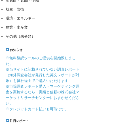
消費財・食品・小売
航空・防衛
環境・エネルギー
農業・水産業
その他（未分類）
お知らせ
※無料翻訳ツールのご提供を開始致しまし
た。
※当サイトに記載されていない調査レポート
（海外調査会社が発行した英文レポートが対
象）も弊社経由でご購入いただけます
※市場調査レポート購入・マーケティング調
査を実施するなら、実績と信頼の株式会社マ
ーケットリサーチセンターにおまかせくださ
い。
※クレジットカード払いも可能です。
注目レポート