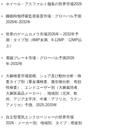
ホイール・アスファルト舗装の世界市場2026
睡眠時無呼吸監視装置市場：グローバル予測
2026年-2032年
世界のゲームカメラ市場2026年～2032年予
測：タイプ別（8MP未満、8-12MP、12MP以
上）
電磁ブレーキ市場：グローバル予測2026
年-2032年
大麻検査市場規模、シェア及び動向分析：検
査タイプ別（重金属検査、微生物分析、有効
性検査）、エンドユーザー別（大麻栽培者、
大麻医薬品メーカー）、地域別（北米、欧
州、アジア太平洋、中東・アフリカ、ラテン
アメリカ）予測、2025-2033年
自立型電気エンクロージャーの世界市場
2026：メーカー別、地域別、タイプ・用途別