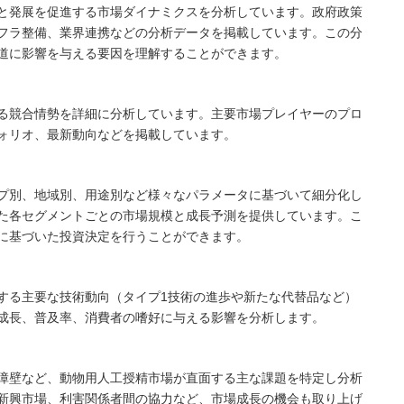
と発展を促進する市場ダイナミクスを分析しています。政府政策
フラ整備、業界連携などの分析データを掲載しています。この分
道に影響を与える要因を理解することができます。
る競合情勢を詳細に分析しています。主要市場プレイヤーのプロ
ォリオ、最新動向などを掲載しています。
プ別、地域別、用途別など様々なパラメータに基づいて細分化し
た各セグメントごとの市場規模と成長予測を提供しています。こ
に基づいた投資決定を行うことができます。
する主要な技術動向（タイプ1技術の進歩や新たな代替品など）
成長、普及率、消費者の嗜好に与える影響を分析します。
障壁など、動物用人工授精市場が直面する主な課題を特定し分析
新興市場、利害関係者間の協力など、市場成長の機会も取り上げ