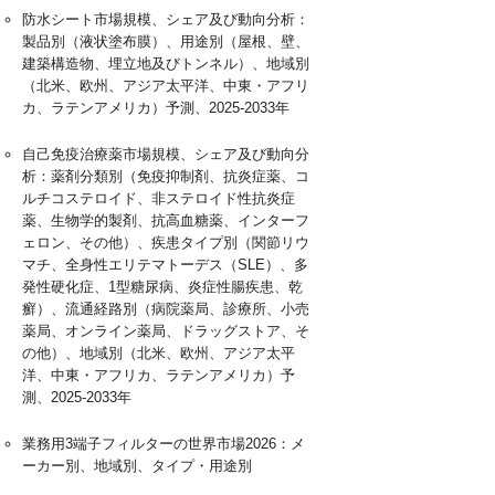
防水シート市場規模、シェア及び動向分析：
製品別（液状塗布膜）、用途別（屋根、壁、
建築構造物、埋立地及びトンネル）、地域別
（北米、欧州、アジア太平洋、中東・アフリ
カ、ラテンアメリカ）予測、2025-2033年
自己免疫治療薬市場規模、シェア及び動向分
析：薬剤分類別（免疫抑制剤、抗炎症薬、コ
ルチコステロイド、非ステロイド性抗炎症
薬、生物学的製剤、抗高血糖薬、インターフ
ェロン、その他）、疾患タイプ別（関節リウ
マチ、全身性エリテマトーデス（SLE）、多
発性硬化症、1型糖尿病、炎症性腸疾患、乾
癬）、流通経路別（病院薬局、診療所、小売
薬局、オンライン薬局、ドラッグストア、そ
の他）、地域別（北米、欧州、アジア太平
洋、中東・アフリカ、ラテンアメリカ）予
測、2025-2033年
業務用3端子フィルターの世界市場2026：メ
ーカー別、地域別、タイプ・用途別