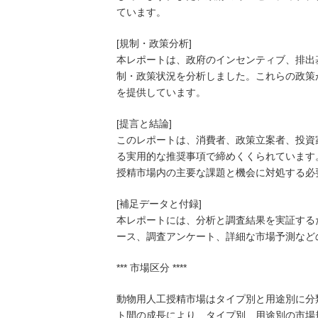
ています。
[規制・政策分析]
本レポートは、政府のインセンティブ、排出
制・政策状況を分析しました。これらの政策
を提供しています。
[提言と結論]
このレポートは、消費者、政策立案者、投資
る実用的な推奨事項で締めくくられています
授精市場内の主要な課題と機会に対処する必
[補足データと付録]
本レポートには、分析と調査結果を実証する
ース、調査アンケート、詳細な市場予測など
*** 市場区分 ****
動物用人工授精市場はタイプ別と用途別に分類
ト間の成長により、タイプ別、用途別の市場