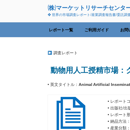
コ
(株)マーケットリサーチセンタ
ン
❖ 世界の市場調査レポート/産業調査報告書/委託調
テ
ン
ツ
レポート一覧
ご利用ガイド
お問
へ
ス
キ
調査レポート
ッ
プ
動物用人工授精市場：グロ
• 英文タイトル：
Animal Artificial Insemin
• レポートコ
• 出版社/
• レポート
• 納品方法
• 産業分類