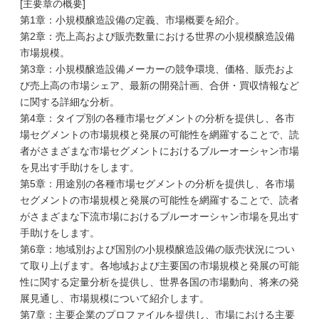
[主要章の概要]
第1章：小規模醸造設備の定義、市場概要を紹介。
第2章：売上高および販売数量における世界の小規模醸造設備
市場規模。
第3章：小規模醸造設備メーカーの競争環境、価格、販売およ
び売上高の市場シェア、最新の開発計画、合併・買収情報など
に関する詳細な分析。
第4章：タイプ別の各種市場セグメントの分析を提供し、各市
場セグメントの市場規模と発展の可能性を網羅することで、読
者がさまざまな市場セグメントにおけるブルーオーシャン市場
を見出す手助けをします。
第5章：用途別の各種市場セグメントの分析を提供し、各市場
セグメントの市場規模と発展の可能性を網羅することで、読者
がさまざまな下流市場におけるブルーオーシャン市場を見出す
手助けをします。
第6章：地域別および国別の小規模醸造設備の販売状況につい
て取り上げます。各地域および主要国の市場規模と発展の可能
性に関する定量分析を提供し、世界各国の市場動向、将来の発
展見通し、市場規模について紹介します。
第7章：主要企業のプロファイルを提供し、市場における主要