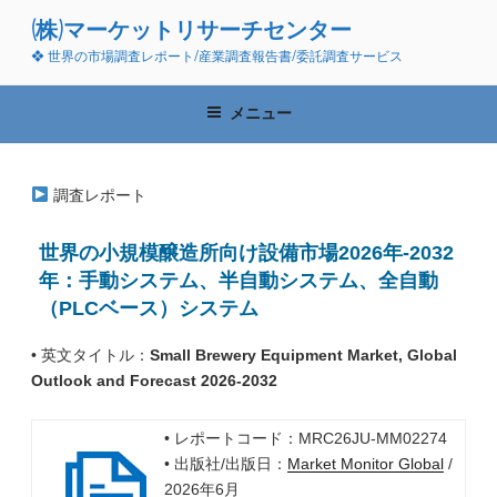
コ
(株)マーケットリサーチセンター
ン
❖ 世界の市場調査レポート/産業調査報告書/委託調査サービス
テ
ン
ツ
メニュー
へ
ス
キ
調査レポート
ッ
プ
世界の小規模醸造所向け設備市場2026年-2032
年：手動システム、半自動システム、全自動
（PLCベース）システム
• 英文タイトル：
Small Brewery Equipment Market, Global
Outlook and Forecast 2026-2032
• レポートコード：MRC26JU-MM02274
• 出版社/出版日：
Market Monitor Global
/
2026年6月