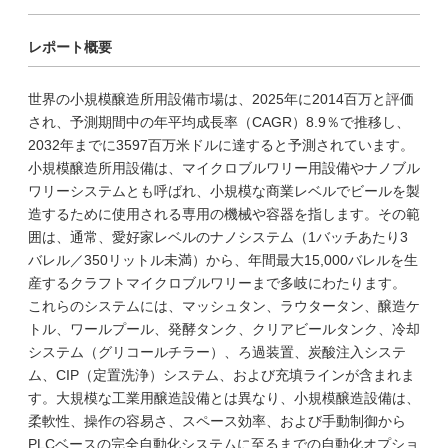
レポート概要
世界の小規模醸造所用設備市場は、2025年に2014百万と評価
され、予測期間中の年平均成長率（CAGR）8.9％で推移し、
2032年までに3597百万米ドルに達すると予測されています。
小規模醸造所用設備は、マイクロブルワリー用設備やナノブル
ワリーシステムとも呼ばれ、小規模な商業レベルでビールを製
造するために使用される専用の機械や容器を指します。その範
囲は、通常、愛好家レベルのナノシステム（1バッチあたり3
バレル／350リットル未満）から、年間最大15,000バレルを生
産するクラフトマイクロブルワリーまで多岐にわたります。
これらのシステムには、マッシュタン、ラウタータン、醸造ケ
トル、ワールプール、発酵タンク、クリアビールタンク、冷却
システム（グリコールチラー）、ろ過装置、炭酸注入システ
ム、CIP（定置洗浄）システム、および充填ラインが含まれま
す。大規模な工業用醸造設備とは異なり、小規模醸造設備は、
柔軟性、操作の容易さ、スペース効率、および手動制御から
PLCベースの完全自動化システムに至るまでの自動化オプショ