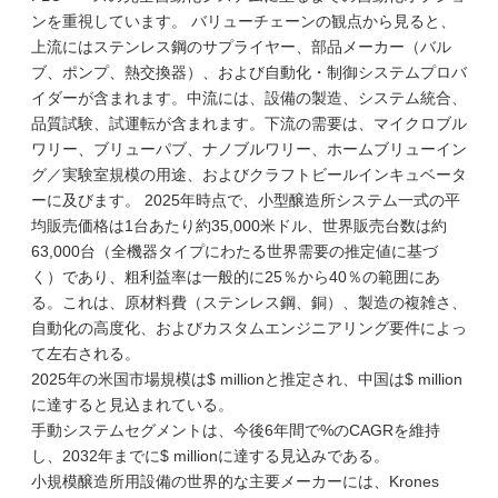
ンを重視しています。 バリューチェーンの観点から見ると、
上流にはステンレス鋼のサプライヤー、部品メーカー（バル
ブ、ポンプ、熱交換器）、および自動化・制御システムプロバ
イダーが含まれます。中流には、設備の製造、システム統合、
品質試験、試運転が含まれます。下流の需要は、マイクロブル
ワリー、ブリューパブ、ナノブルワリー、ホームブリューイン
グ／実験室規模の用途、およびクラフトビールインキュベータ
ーに及びます。 2025年時点で、小型醸造所システム一式の平
均販売価格は1台あたり約35,000米ドル、世界販売台数は約
63,000台（全機器タイプにわたる世界需要の推定値に基づ
く）であり、粗利益率は一般的に25％から40％の範囲にあ
る。これは、原材料費（ステンレス鋼、銅）、製造の複雑さ、
自動化の高度化、およびカスタムエンジニアリング要件によっ
て左右される。
2025年の米国市場規模は$ millionと推定され、中国は$ million
に達すると見込まれている。
手動システムセグメントは、今後6年間で%のCAGRを維持
し、2032年までに$ millionに達する見込みである。
小規模醸造所用設備の世界的な主要メーカーには、Krones