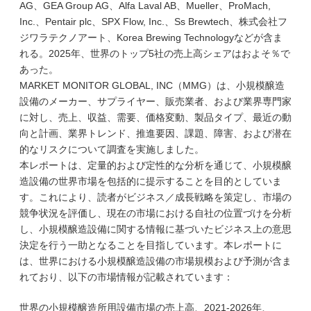
AG、GEA Group AG、Alfa Laval AB、Mueller、ProMach,
Inc.、Pentair plc、SPX Flow, Inc.、Ss Brewtech、株式会社フ
ジワラテクノアート、Korea Brewing Technologyなどが含ま
れる。2025年、世界のトップ5社の売上高シェアはおよそ％で
あった。
MARKET MONITOR GLOBAL, INC（MMG）は、小規模醸造
設備のメーカー、サプライヤー、販売業者、および業界専門家
に対し、売上、収益、需要、価格変動、製品タイプ、最近の動
向と計画、業界トレンド、推進要因、課題、障害、および潜在
的なリスクについて調査を実施しました。
本レポートは、定量的および定性的な分析を通じて、小規模醸
造設備の世界市場を包括的に提示することを目的としていま
す。これにより、読者がビジネス／成長戦略を策定し、市場の
競争状況を評価し、現在の市場における自社の位置づけを分析
し、小規模醸造設備に関する情報に基づいたビジネス上の意思
決定を行う一助となることを目指しています。本レポートに
は、世界における小規模醸造設備の市場規模および予測が含ま
れており、以下の市場情報が記載されています：
世界の小規模醸造所用設備市場の売上高、2021-2026年、