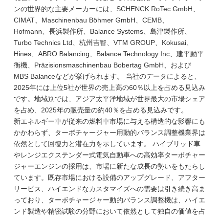
ンの世界的な主要メーカーには、SCHENCK RoTec GmbH、
CIMAT、Maschinenbau Böhmer GmbH、CEMB、
Hofmann、長浜製作所、Balance Systems、島津製作所、
Turbo Technics Ltd、杭州吉智、VTM GROUP、Kokusai、
Hines、ABRO Balancing、Balance Technology Inc、建平動平
衡機、Präzisionsmaschinenbau Bobertag GmbH、および
MBS Balanceなどが挙げられます。 当社のデータによると、
2025年には上位5社が世界の売上高の60％以上を占める見込み
です。地域別では、アジア太平洋地域が世界最大の市場シェア
を占め、2025年の販売量の約40％を占める見込みです。
新エネルギー車が従来の燃料車市場に与える構造的な影響にも
かかわらず、ターボチャージャー用動的バランス調整機業界は
依然として回復力と潜在力を示しています。 ハイブリッド車
やレンジエクステンダー式電気自動車への高効率ターボチャー
ジャーエンジンの採用は、市場に新たな成長の勢いをもたらし
ています。既存市場における設備のアップグレード、アフター
サービス、ハイエンドなカスタマイズへの需要は引き続き高ま
っており、ターボチャージャー動的バランス調整機は、ハイエ
ンド製造や精密試験の分野において依然として独自の価値を占