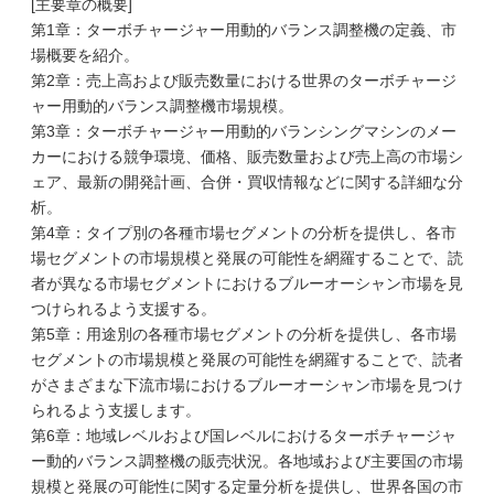
[主要章の概要]
第1章：ターボチャージャー用動的バランス調整機の定義、市
場概要を紹介。
第2章：売上高および販売数量における世界のターボチャージ
ャー用動的バランス調整機市場規模。
第3章：ターボチャージャー用動的バランシングマシンのメー
カーにおける競争環境、価格、販売数量および売上高の市場シ
ェア、最新の開発計画、合併・買収情報などに関する詳細な分
析。
第4章：タイプ別の各種市場セグメントの分析を提供し、各市
場セグメントの市場規模と発展の可能性を網羅することで、読
者が異なる市場セグメントにおけるブルーオーシャン市場を見
つけられるよう支援する。
第5章：用途別の各種市場セグメントの分析を提供し、各市場
セグメントの市場規模と発展の可能性を網羅することで、読者
がさまざまな下流市場におけるブルーオーシャン市場を見つけ
られるよう支援します。
第6章：地域レベルおよび国レベルにおけるターボチャージャ
ー動的バランス調整機の販売状況。各地域および主要国の市場
規模と発展の可能性に関する定量分析を提供し、世界各国の市