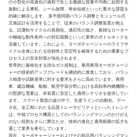
の小型化や高速化の過程で生じる微細な質量不均衡に起因する
振動による摩耗、シール故障、寿命短縮といった重大な課題を
的確に解決します。 多平面同期バランス調整とモジュール式
互換設計を活用することで、従来のバランス調整装置が抱え
る、試運転サイクルの長期化、適応性の低さ、複雑なローター
や極端な動作条件への対応困難といった業界のボトルネックを
克服しています。これにより、ターボチャージャーのライフサ
イクル全体にわたる信頼性と安定性を確保するための重要なプ
ロセス上の安全対策が強化されます。
世界的に厳格化する排出ガス規制は、乗用車用ターボチャージ
ャーの技術的アップグレードを継続的に推進しており、バラン
ス精度や試験基準に対する要求をさらに高めています。商用
車、建設機械、船舶、航空宇宙分野における高効率内燃機関へ
の堅調な需要は、本装置に安定した適用シナリオを提供してい
ます。 スマート製造の波の中で、生産ラインの自動化、デー
タ化、全工程にわたる品質トレーサビリティといったトレンド
は、中核プロセス機器としてのバランシングマシンのかけがえ
のない役割をさらに際立たせ、技術の進化と適用範囲の拡大を
通じて業界を牽引しています。
現在、ターボチャージャーおよびその部品用バランシングマシ