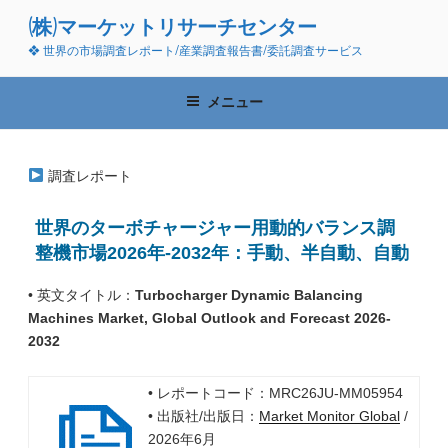
コ
(株)マーケットリサーチセンター
ン
❖ 世界の市場調査レポート/産業調査報告書/委託調査サービス
テ
ン
ツ
メニュー
へ
ス
キ
調査レポート
ッ
プ
世界のターボチャージャー用動的バランス調
整機市場2026年-2032年：手動、半自動、自動
• 英文タイトル：
Turbocharger Dynamic Balancing
Machines Market, Global Outlook and Forecast 2026-
2032
• レポートコード：MRC26JU-MM05954
• 出版社/出版日：
Market Monitor Global
/
2026年6月