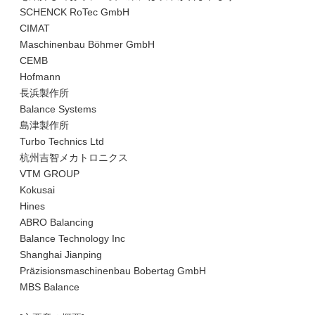
SCHENCK RoTec GmbH
CIMAT
Maschinenbau Böhmer GmbH
CEMB
Hofmann
長浜製作所
Balance Systems
島津製作所
Turbo Technics Ltd
杭州吉智メカトロニクス
VTM GROUP
Kokusai
Hines
ABRO Balancing
Balance Technology Inc
Shanghai Jianping
Präzisionsmaschinenbau Bobertag GmbH
MBS Balance