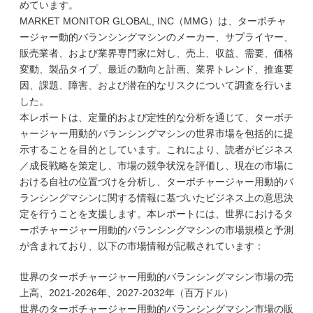
めています。
MARKET MONITOR GLOBAL, INC（MMG）は、ターボチャ
ージャー動的バランシングマシンのメーカー、サプライヤー、
販売業者、および業界専門家に対し、売上、収益、需要、価格
変動、製品タイプ、最近の動向と計画、業界トレンド、推進要
因、課題、障害、および潜在的なリスクについて調査を行いま
した。
本レポートは、定量的および定性的な分析を通じて、ターボチ
ャージャー用動的バランシングマシンの世界市場を包括的に提
示することを目的としています。これにより、読者がビジネス
／成長戦略を策定し、市場の競争状況を評価し、現在の市場に
おける自社の位置づけを分析し、ターボチャージャー用動的バ
ランシングマシンに関する情報に基づいたビジネス上の意思決
定を行うことを支援します。本レポートには、世界におけるタ
ーボチャージャー用動的バランシングマシンの市場規模と予測
が含まれており、以下の市場情報が記載されています：
世界のターボチャージャー用動的バランシングマシン市場の売
上高、2021-2026年、2027-2032年（百万ドル）
世界のターボチャージャー用動的バランシングマシン市場の販