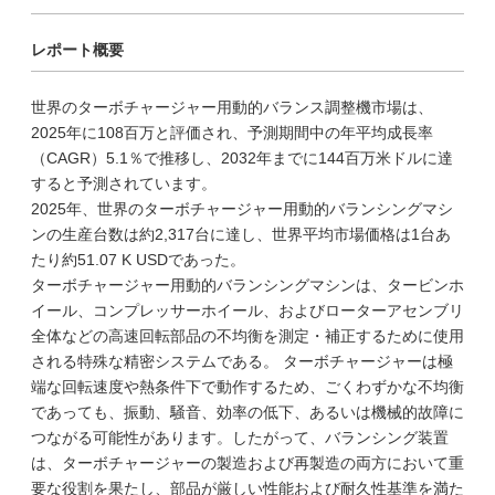
レポート概要
世界のターボチャージャー用動的バランス調整機市場は、
2025年に108百万と評価され、予測期間中の年平均成長率
（CAGR）5.1％で推移し、2032年までに144百万米ドルに達
すると予測されています。
2025年、世界のターボチャージャー用動的バランシングマシ
ンの生産台数は約2,317台に達し、世界平均市場価格は1台あ
たり約51.07 K USDであった。
ターボチャージャー用動的バランシングマシンは、タービンホ
イール、コンプレッサーホイール、およびローターアセンブリ
全体などの高速回転部品の不均衡を測定・補正するために使用
される特殊な精密システムである。 ターボチャージャーは極
端な回転速度や熱条件下で動作するため、ごくわずかな不均衡
であっても、振動、騒音、効率の低下、あるいは機械的故障に
つながる可能性があります。したがって、バランシング装置
は、ターボチャージャーの製造および再製造の両方において重
要な役割を果たし、部品が厳しい性能および耐久性基準を満た