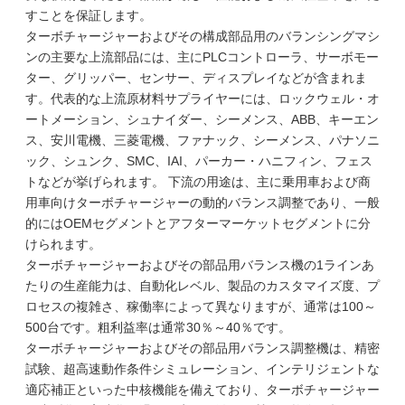
すことを保証します。
ターボチャージャーおよびその構成部品用のバランシングマシ
ンの主要な上流部品には、主にPLCコントローラ、サーボモー
ター、グリッパー、センサー、ディスプレイなどが含まれま
す。代表的な上流原材料サプライヤーには、ロックウェル・オ
ートメーション、シュナイダー、シーメンス、ABB、キーエン
ス、安川電機、三菱電機、ファナック、シーメンス、パナソニ
ック、シュンク、SMC、IAI、パーカー・ハニフィン、フェス
トなどが挙げられます。 下流の用途は、主に乗用車および商
用車向けターボチャージャーの動的バランス調整であり、一般
的にはOEMセグメントとアフターマーケットセグメントに分
けられます。
ターボチャージャーおよびその部品用バランス機の1ラインあ
たりの生産能力は、自動化レベル、製品のカスタマイズ度、プ
ロセスの複雑さ、稼働率によって異なりますが、通常は100～
500台です。粗利益率は通常30％～40％です。
ターボチャージャーおよびその部品用バランス調整機は、精密
試験、超高速動作条件シミュレーション、インテリジェントな
適応補正といった中核機能を備えており、ターボチャージャー