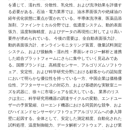
を通じて、濡れ性、分散性、乳化性、および洗浄効果を評価す
る必要がある。石油・電力業界では、油水界面張力や絶縁油の
経年劣化状態に重点が置かれている。半導体洗浄液、医薬品添
加剤、ファインケミカル分野では、低濃度システム、動的表面
張力、温度制御精度、およびデータの再現性に対してより高い
要件が求められている。 今後の需要は、全自動表面張力計、
動的表面張力計、オンラインモニタリング装置、微量試料測定
システム、および接触角・濡れ性・界面レオロジー解析と連携
した総合プラットフォームにさらに集中していく見込みであ
る。国際ブランドは、高精度センサー、アルゴリズムソフトウ
ェア、安定性、および科学研究分野における顧客からの認知度
において明らかな優位性を持っている一方、中国企業は価格優
位性、アフターサービスの対応力、および基礎的な実験室ニー
ズを武器に、徐々に市場シェアを拡大している。 業界のリス
クは主に、科学研究用機器の調達サイクルの変動、エンドユー
ザーの予算緊縮、ローエンド機器における同質的な競争、およ
びハイエンドセンサーやソフトウェアアルゴリズムへの参入障
壁に起因する。全体として、安定した測定精度、自動化された
試料処理、温度制御能力、データ解析ソフトウェア、および業