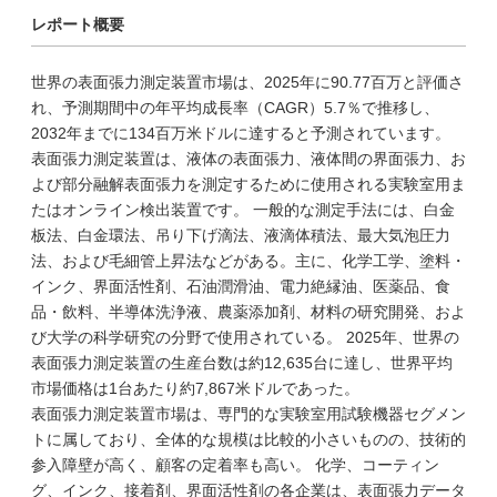
レポート概要
世界の表面張力測定装置市場は、2025年に90.77百万と評価さ
れ、予測期間中の年平均成長率（CAGR）5.7％で推移し、
2032年までに134百万米ドルに達すると予測されています。
表面張力測定装置は、液体の表面張力、液体間の界面張力、お
よび部分融解表面張力を測定するために使用される実験室用ま
たはオンライン検出装置です。 一般的な測定手法には、白金
板法、白金環法、吊り下げ滴法、液滴体積法、最大気泡圧力
法、および毛細管上昇法などがある。主に、化学工学、塗料・
インク、界面活性剤、石油潤滑油、電力絶縁油、医薬品、食
品・飲料、半導体洗浄液、農薬添加剤、材料の研究開発、およ
び大学の科学研究の分野で使用されている。 2025年、世界の
表面張力測定装置の生産台数は約12,635台に達し、世界平均
市場価格は1台あたり約7,867米ドルであった。
表面張力測定装置市場は、専門的な実験室用試験機器セグメン
トに属しており、全体的な規模は比較的小さいものの、技術的
参入障壁が高く、顧客の定着率も高い。 化学、コーティン
グ、インク、接着剤、界面活性剤の各企業は、表面張力データ