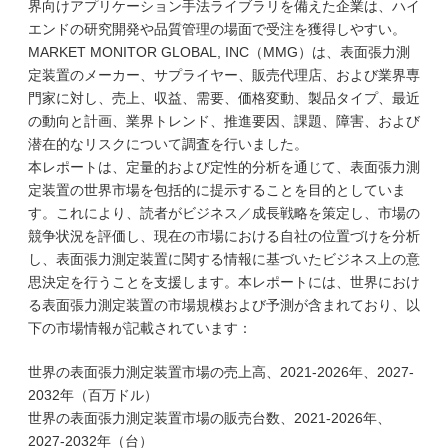
界向けアプリケーション手法ライブラリを備えた企業は、ハイ
エンドの研究開発や品質管理の場面で受注を獲得しやすい。
MARKET MONITOR GLOBAL, INC（MMG）は、表面張力測
定装置のメーカー、サプライヤー、販売代理店、および業界専
門家に対し、売上、収益、需要、価格変動、製品タイプ、最近
の動向と計画、業界トレンド、推進要因、課題、障害、および
潜在的なリスクについて調査を行いました。
本レポートは、定量的および定性的分析を通じて、表面張力測
定装置の世界市場を包括的に提示することを目的としていま
す。これにより、読者がビジネス／成長戦略を策定し、市場の
競争状況を評価し、現在の市場における自社の位置づけを分析
し、表面張力測定装置に関する情報に基づいたビジネス上の意
思決定を行うことを支援します。本レポートには、世界におけ
る表面張力測定装置の市場規模および予測が含まれており、以
下の市場情報が記載されています：
世界の表面張力測定装置市場の売上高、2021-2026年、2027-
2032年（百万ドル）
世界の表面張力測定装置市場の販売台数、2021-2026年、
2027-2032年（台）