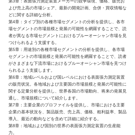
第3章：表面張力測定装置メーカーの競争環境、価格、販売お
よび売上高の市場シェア、最新の開発計画、合併・買収情報な
どに関する詳細な分析。
第4章：タイプ別の各種市場セグメントの分析を提供し、各市
場セグメントの市場規模と発展の可能性を網羅することで、読
者が異なる市場セグメントにおけるブルーオーシャン市場を見
つけられるよう支援する。
第5章：用途別の各種市場セグメントの分析を提供し、各市場
セグメントの市場規模と発展の可能性を網羅することで、読者
がさまざまな下流市場におけるブルーオーシャン市場を見つけ
られるよう支援します。
第6章：地域レベルおよび国レベルにおける表面張力測定装置
の販売状況。各地域および主要国の市場規模と発展の可能性に
関する定量分析を提供し、世界各国の市場動向、将来の発展見
通し、市場規模について紹介します。
第7章：主要企業のプロファイルを提供し、市場における主要
企業の基本状況を、製品販売、売上高、価格、粗利益率、製品
導入、最近の動向などを含めて詳細に紹介する。
第8章：地域および国別の世界の表面張力測定装置の生産能
力。