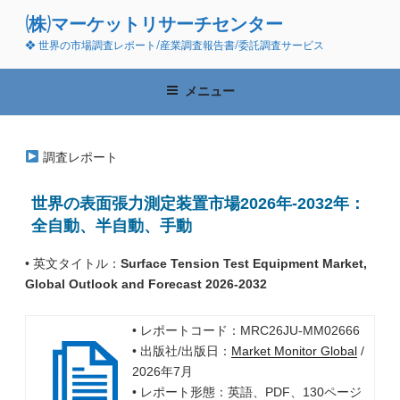
コ
(株)マーケットリサーチセンター
ン
❖ 世界の市場調査レポート/産業調査報告書/委託調査サービス
テ
ン
ツ
メニュー
へ
ス
キ
調査レポート
ッ
プ
世界の表面張力測定装置市場2026年-2032年：
全自動、半自動、手動
• 英文タイトル：
Surface Tension Test Equipment Market,
Global Outlook and Forecast 2026-2032
• レポートコード：MRC26JU-MM02666
• 出版社/出版日：
Market Monitor Global
/
2026年7月
• レポート形態：英語、PDF、130ページ