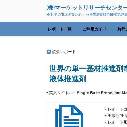
コ
(株)マーケットリサーチセンタ
ン
❖ 世界の市場調査レポート/産業調査報告書/委託調
テ
ン
ツ
レポート一覧
ご利用ガイド
お問
へ
ス
キ
調査レポート
ッ
プ
世界の単一基材推進剤市場
液体推進剤
• 英文タイトル：
Single Base Propellant M
• レポートコ
• 出版社/
• レポート