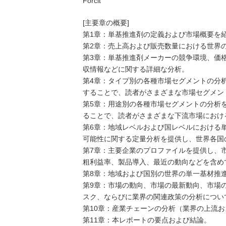
Forcit
[主要章の概要]
第1章：単基推進剤の定義および市場概要を
第2章：売上高および販売数量における世界
第3章：単基推進剤メーカーの競争環境、価
収情報などに関する詳細な分析。
第4章：タイプ別の各種市場セグメントの分
することで、読者がさまざまな市場セグメン
第5章：用途別の各種市場セグメントの分析
ることで、読者がさまざまな下流市場におけ
第6章：地域レベルおよび国レベルにおける
可能性に関する定量分析を提供し、世界各国
第7章：主要企業のプロファイルを提供し、
粗利益率、製品導入、最近の動向などを含め
第8章：地域および国別の世界の単一基材推
第9章：市場の動向、市場の最新動向、市場
スク、ならびに業界の関連政策の分析につい
第10章：産業チェーンの分析（業界の上流
第11章：本レポートの要点および結論。