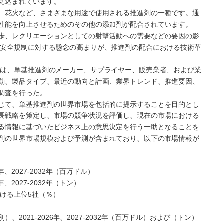
と見込まれています。
、花火など、さまざまな用途で使用される推進剤の一種です。通
性能を向上させるためのその他の添加剤が配合されています。
歩、レクリエーションとしての射撃活動への需要などの要因の影
や安全規制に対する懸念の高まりが、推進剤の配合における技術革
NC（MMG）は、単基推進剤のメーカー、サプライヤー、販売業者、および業
動、製品タイプ、最近の動向と計画、業界トレンド、推進要因、
調査を行った。
じて、単基推進剤の世界市場を包括的に提示することを目的とし
長戦略を策定し、市場の競争状況を評価し、現在の市場における
る情報に基づいたビジネス上の意思決定を行う一助となることを
剤の世界市場規模および予測が含まれており、以下の市場情報が
、2027-2032年（百万ドル）
、2027-2032年（トン）
おける上位5社（％）
2021-2026年、2027-2032年（百万ドル）および（トン）