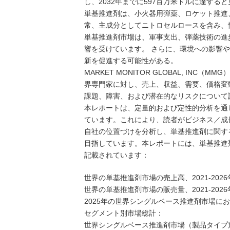
し、2032年までに597百万米ドルに達する
単基推進剤は、小火器用弾薬、ロケット推進
常、主成分としてニトロセルロースを含み、
単基推進剤市場は、軍事支出、弾薬技術の進
響を受けています。 さらに、環境への影響
新を促進する可能性がある。
MARKET MONITOR GLOBAL, I
界専門家に対し、売上、収益、需要、価格変
課題、障害、および潜在的なリスクについて
本レポートは、定量的および定性的分析を通
ています。これにより、読者がビジネス／成
自社の位置づけを分析し、単基推進剤に関す
目指しています。本レポートには、単基推進
記載されています：
世界の単基推進剤市場の売上高、2021-2026年
世界の単基推進剤市場の販売量、2021-2026年
2025年の世界シングルベース推進剤市場に
セグメント別市場総計：
世界シングルベース推進剤市場（製品タイプ別）、