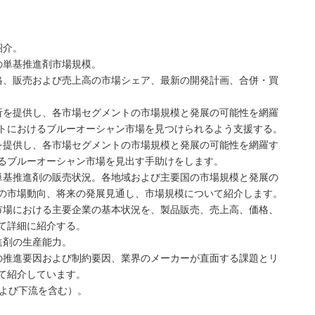
紹介。
の単基推進剤市場規模。
格、販売および売上高の市場シェア、最新の開発計画、合併・買
析を提供し、各市場セグメントの市場規模と発展の可能性を網羅
トにおけるブルーオーシャン市場を見つけられるよう支援する。
を提供し、各市場セグメントの市場規模と発展の可能性を網羅す
るブルーオーシャン市場を見出す手助けをします。
単基推進剤の販売状況。各地域および主要国の市場規模と発展の
の市場動向、将来の発展見通し、市場規模について紹介します。
市場における主要企業の基本状況を、製品販売、売上高、価格、
て詳細に紹介する。
進剤の生産能力。
の推進要因および制約要因、業界のメーカーが直面する課題とリ
て紹介しています。
および下流を含む）。