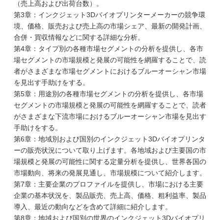
（売上高および出荷台数）。
第3章：インクジェット3Dバイオプリンターメーカーの競争環
境、価格、販売および売上高の市場シェア、最新の開発計画、
合併・買収情報などに関する詳細な分析。
第4章：タイプ別の各種市場セグメントの分析を提供し、各市
場セグメントの市場規模と発展の可能性を網羅することで、読
者がさまざまな市場セグメントにおけるブルーオーシャン市場
を見出す手助けをする。
第5章：用途別の各種市場セグメントの分析を提供し、各市場
セグメントの市場規模と発展の可能性を網羅することで、読者
がさまざまな下流市場におけるブルーオーシャン市場を見出す
手助けをする。
第6章：地域別および国別のインクジェット3Dバイオプリンタ
ーの販売状況について取り上げます。各地域および主要国の市
場規模と発展の可能性に関する定量分析を提供し、世界各国の
市場動向、将来の発展見通し、市場規模について紹介します。
第7章：主要企業のプロファイルを提供し、市場における主要
企業の基本状況を、製品販売、売上高、価格、粗利益率、製品
導入、最近の動向などを含めて詳細に紹介します。
第8章：地域および国別の世界のインクジェット3Dバイオプリ