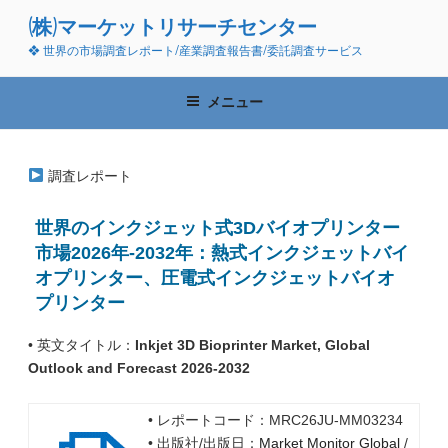
コ
(株)マーケットリサーチセンター
ン
❖ 世界の市場調査レポート/産業調査報告書/委託調査サービス
テ
ン
ツ
メニュー
へ
ス
キ
調査レポート
ッ
プ
世界のインクジェット式3Dバイオプリンター
市場2026年-2032年：熱式インクジェットバイ
オプリンター、圧電式インクジェットバイオ
プリンター
• 英文タイトル：
Inkjet 3D Bioprinter Market, Global
Outlook and Forecast 2026-2032
• レポートコード：MRC26JU-MM03234
• 出版社/出版日：
Market Monitor Global
/