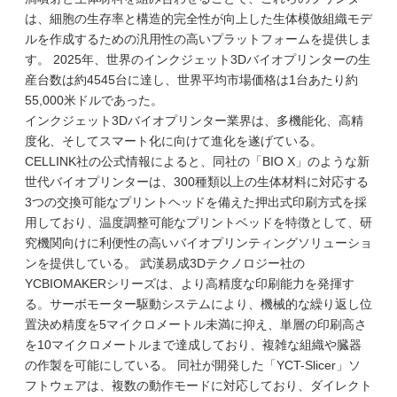
は、細胞の生存率と構造的完全性が向上した生体模倣組織モデ
ルを作成するための汎用性の高いプラットフォームを提供しま
す。 2025年、世界のインクジェット3Dバイオプリンターの生
産台数は約4545台に達し、世界平均市場価格は1台あたり約
55,000米ドルであった。
インクジェット3Dバイオプリンター業界は、多機能化、高精
度化、そしてスマート化に向けて進化を遂げている。
CELLINK社の公式情報によると、同社の「BIO X」のような新
世代バイオプリンターは、300種類以上の生体材料に対応する
3つの交換可能なプリントヘッドを備えた押出式印刷方式を採
用しており、温度調整可能なプリントベッドを特徴として、研
究機関向けに利便性の高いバイオプリンティングソリューショ
ンを提供している。 武漢易成3Dテクノロジー社の
YCBIOMAKERシリーズは、より高精度な印刷能力を発揮す
る。サーボモーター駆動システムにより、機械的な繰り返し位
置決め精度を5マイクロメートル未満に抑え、単層の印刷高さ
を10マイクロメートルまで達成しており、複雑な組織や臓器
の作製を可能にしている。 同社が開発した「YCT-Slicer」ソ
フトウェアは、複数の動作モードに対応しており、ダイレクト