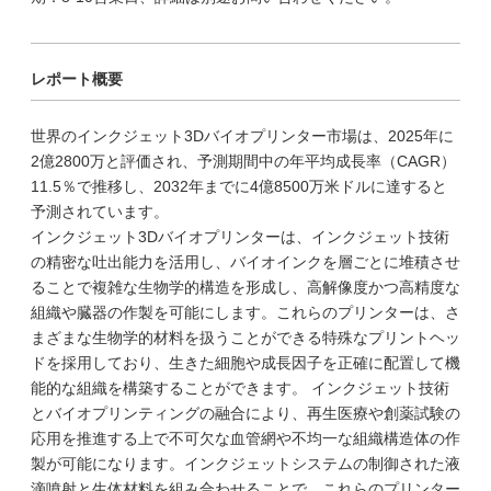
レポート概要
世界のインクジェット3Dバイオプリンター市場は、2025年に
2億2800万と評価され、予測期間中の年平均成長率（CAGR）
11.5％で推移し、2032年までに4億8500万米ドルに達すると
予測されています。
インクジェット3Dバイオプリンターは、インクジェット技術
の精密な吐出能力を活用し、バイオインクを層ごとに堆積させ
ることで複雑な生物学的構造を形成し、高解像度かつ高精度な
組織や臓器の作製を可能にします。これらのプリンターは、さ
まざまな生物学的材料を扱うことができる特殊なプリントヘッ
ドを採用しており、生きた細胞や成長因子を正確に配置して機
能的な組織を構築することができます。 インクジェット技術
とバイオプリンティングの融合により、再生医療や創薬試験の
応用を推進する上で不可欠な血管網や不均一な組織構造体の作
製が可能になります。インクジェットシステムの制御された液
滴噴射と生体材料を組み合わせることで、これらのプリンター