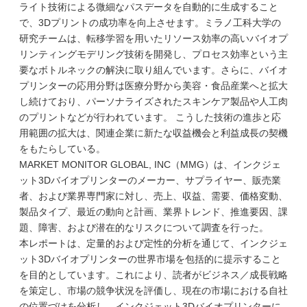
ライト技術による微細なパスデータを自動的に生成すること
で、3Dプリントの成功率を向上させます。ミラノ工科大学の
研究チームは、転移学習を用いたリソース効率の高いバイオプ
リンティングモデリング技術を開発し、プロセス効率という主
要なボトルネックの解決に取り組んでいます。さらに、バイオ
プリンターの応用分野は医療分野から美容・食品産業へと拡大
し続けており、パーソナライズされたスキンケア製品や人工肉
のプリントなどが行われています。 こうした技術の進歩と応
用範囲の拡大は、関連企業に新たな収益機会と利益成長の契機
をもたらしている。
MARKET MONITOR GLOBAL, INC（MMG）は、インクジェ
ット3Dバイオプリンターのメーカー、サプライヤー、販売業
者、および業界専門家に対し、売上、収益、需要、価格変動、
製品タイプ、最近の動向と計画、業界トレンド、推進要因、課
題、障害、および潜在的なリスクについて調査を行った。
本レポートは、定量的および定性的分析を通じて、インクジェ
ット3Dバイオプリンターの世界市場を包括的に提示すること
を目的としています。これにより、読者がビジネス／成長戦略
を策定し、市場の競争状況を評価し、現在の市場における自社
の位置づけを分析し、インクジェット3Dバイオプリンターに