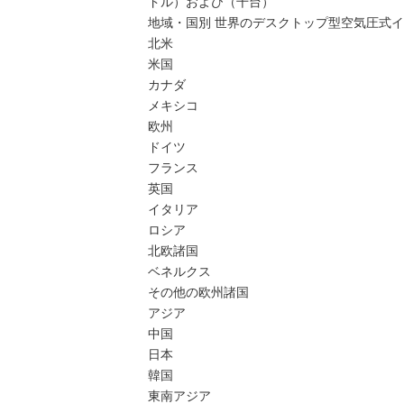
ドル）および（千台）
地域・国別 世界のデスクトップ型空気圧式イン
北米
米国
カナダ
メキシコ
欧州
ドイツ
フランス
英国
イタリア
ロシア
北欧諸国
ベネルクス
その他の欧州諸国
アジア
中国
日本
韓国
東南アジア