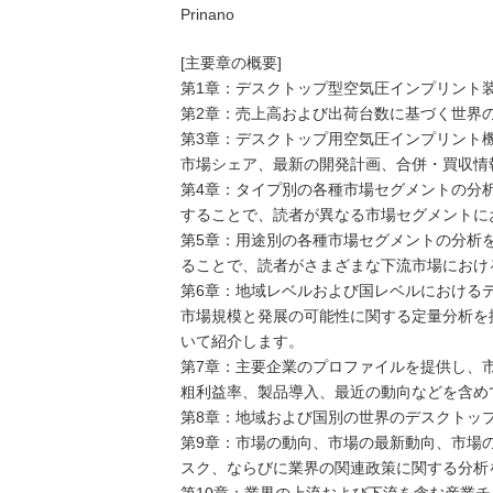
Prinano
[主要章の概要]
第1章：デスクトップ型空気圧インプリント
第2章：売上高および出荷台数に基づく世界
第3章：デスクトップ用空気圧インプリント
市場シェア、最新の開発計画、合併・買収情
第4章：タイプ別の各種市場セグメントの分
することで、読者が異なる市場セグメントに
第5章：用途別の各種市場セグメントの分析
ることで、読者がさまざまな下流市場におけ
第6章：地域レベルおよび国レベルにおける
市場規模と発展の可能性に関する定量分析を
いて紹介します。
第7章：主要企業のプロファイルを提供し、
粗利益率、製品導入、最近の動向などを含め
第8章：地域および国別の世界のデスクトッ
第9章：市場の動向、市場の最新動向、市場
スク、ならびに業界の関連政策に関する分析