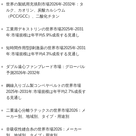
世界の製紙用充填剤市場2026年-2032年：タ
ルク、カオリン、炭酸カルシウム
（PCC/GCC）、二酸化チタン
工業用デキストリンの世界市場2025年-2031
年:市場規模は年平均5.9%成長する見通し
短時間作用型β刺激薬の世界市場2025年-2031
年:市場規模は年平均4.3%成長する見通し
ダブル遠心ファンブレード市場：グローバル
予測2026年-2032年
鋼線入りゴム製コンベヤベルトの世界市場
2025年-2031年:市場規模は年平均2.7%成長す
る見通し
二重遠心分離ラテックスの世界市場2026：メ
ーカー別、地域別、タイプ・用途別
非吸収性縫合糸の世界市場2026：メーカー
別、地域別、タイプ・用途別