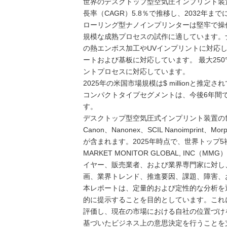
世界のデスクトップ型空気圧インプリント装置
長率（CAGR）5.8％で推移し、2032年ま
ローリング型ナノインプリンターは堅牢で操
規模な成熟プロセスの試作に適しています。
の熱エンボス加工やUVインプリントに対応し
ートおよび基板に対応しています。 最大250°
ントプロセスに対応しています。
2025年の米国市場規模は$ millionと推定
コンパクトタイプセグメントは、今後6年間で%の
す。
デスクトップ型空気圧式インプリント装置の世界的な
Canon、Nanonex、SCIL Nanoimprint、Morp
が含まれます。2025年時点で、世界トップ
MARKET MONITOR GLOBAL, I
イヤー、販売業者、および業界専門家に対し
画、業界トレンド、推進要因、課題、障害、
本レポートは、定量的および定性的な分析を
的に提示することを目的としています。これ
評価し、現在の市場における自社の位置づけ
基づいたビジネス上の意思決定を行うことを