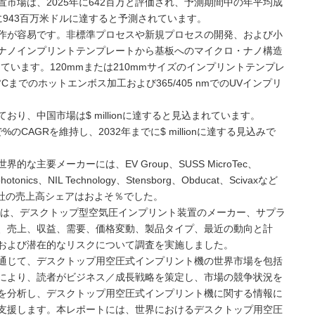
市場は、2025年に642百万と評価され、予測期間中の年平均成
でに943百万米ドルに達すると予測されています。
作が容易です。非標準プロセスや新規プロセスの開発、および小
ナノインプリントテンプレートから基板へのマイクロ・ナノ構造
ています。120mmまたは210mmサイズのインプリントテンプレ
Cまでのホットエンボス加工および365/405 nmでのUVインプリ
されており、中国市場は$ millionに達すると見込まれています。
CAGRを維持し、2032年までに$ millionに達する見込みで
主要メーカーには、EV Group、SUSS MicroTec、
hotonics、NIL Technology、Stensborg、Obducat、Scivaxなど
5社の売上高シェアはおよそ％でした。
NC（MMG）は、デスクトップ型空気圧インプリント装置のメーカー、サプラ
、売上、収益、需要、価格変動、製品タイプ、最近の動向と計
および潜在的なリスクについて調査を実施しました。
通じて、デスクトップ用空圧式インプリント機の世界市場を包括
により、読者がビジネス／成長戦略を策定し、市場の競争状況を
を分析し、デスクトップ用空圧式インプリント機に関する情報に
支援します。本レポートには、世界におけるデスクトップ用空圧