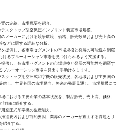
装置の定義、市場概要を紹介。
のデスクトップ型空気圧インプリント装置市場規模。
機のメーカーにおける競争環境、価格、販売数量および売上高の
報などに関する詳細な分析。
析を提供し、各市場セグメントの市場規模と発展の可能性を網羅
おけるブルーオーシャン市場を見つけられるよう支援する。
を提供し、各市場セグメントの市場規模と発展の可能性を網羅す
るブルーオーシャン市場を見出す手助けをします。
デスクトップ用空圧式印字機の販売状況。各地域および主要国の
提供し、世界各国の市場動向、将来の発展見通し、市場規模につ
市場における主要企業の基本状況を、製品販売、売上高、価格、
て詳細に紹介する。
プ用空圧式印字機の生産能力。
の推進要因および制約要因、業界のメーカーが直面する課題とリ
を紹介する。