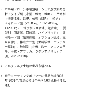
軍事用ドローン市場規模、シェア及び動向分
析：タイプ別（小型、戦術、戦略）、用途別
（情報収集、監視、偵察（ISR）、輸送）、
ペイロード別（<150 kg、151-1200 kg、
>1200 kg）、速度別（亜音速、超音速）、翼
型別（固定翼、回転翼、ハイブリッド）、運
用モード別（遠隔操縦、オプション操縦、完
全自律）、推進方式別（燃料駆動、バッテリ
ー駆動）、地域別（北米、欧州、アジア太平
洋、中東・アフリカ、ラテンアメリカ）予
測、2025-2033年
ミルクシルク生地の世界市場2026
種子コーティングポリマーの世界市場2025
年-2031年:市場規模は年平均4.8%成長する見
通し