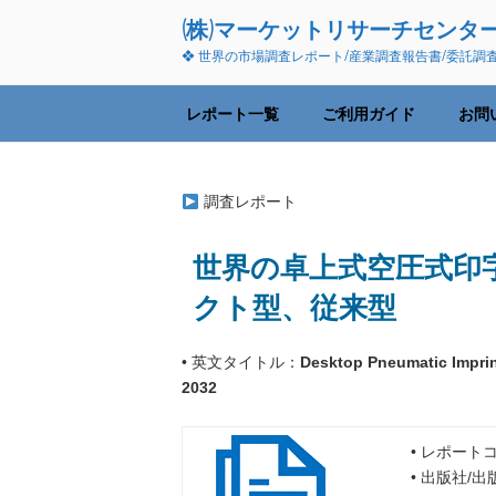
コ
(株)マーケットリサーチセンタ
ン
❖ 世界の市場調査レポート/産業調査報告書/委託調
テ
ン
ツ
レポート一覧
ご利用ガイド
お問
へ
ス
キ
調査レポート
ッ
プ
世界の卓上式空圧式印字機
クト型、従来型
• 英文タイトル：
Desktop Pneumatic Imprin
2032
• レポートコ
• 出版社/