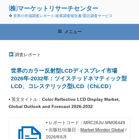
コ
(株)マーケットリサーチセンター
ン
❖ 世界の市場調査レポート/産業調査報告書/委託調査サービス
テ
ン
ツ
メニュー
へ
ス
キ
調査レポート
ッ
プ
世界のカラー反射型LCDディスプレイ市場
2026年-2032年：ツイステッドネマティック型
LCD、コレステリック型LCD（ChLCD）
• 英文タイトル：
Color Reflective LCD Display Market,
Global Outlook and Forecast 2026-2032
• レポートコード：MRC26JU-MM06449
• 出版社/出版日：
Market Monitor Global
/
2026年6月