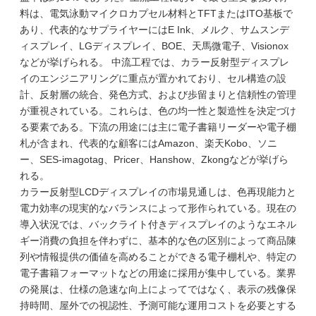
料は、電気泳動マイクロカプセル材料とTFTまたはITO基板で
あり、代表的なサプライヤーにはE Ink、メルク、サムスンデ
ィスプレイ、LGディスプレイ、BOE、天馬微電子、Visionox
などが挙げられる。 中流工程では、カラー反射型ディスプレ
イのエンジニアリングに重点が置かれており、セル構造の設
計、反射層の統合、発色方式、および歩留まりと信頼性の管理
が重視されている。これらは、色の均一性と製造性を決定づけ
る要素である。下流の用途には主に電子書籍リーダーや電子棚
札が含まれ、代表的な顧客にはAmazon、楽天Kobo、ソニ
ー、SES-imagotag、Pricer、Hanshow、Zkongなどが挙げら
れる。
カラー反射型LCDディスプレイの市場見通しは、色再現能力と
電力効率の現実的なバランスによって形作られている。現在の
導入状況では、バックライト付きディスプレイのようなエネル
ギー消費の負担を伴わずに、基本的な色の区別によって商品陳
列や情報提供の価値を高めることができる電子棚札や、特定の
電子書籍フォーマットなどの用途に採用が集中している。業界
の発展は、仕様の急速な向上によってではなく、表示の残像保
持時間、屋外での視認性、予測可能な運用コストを必要とする