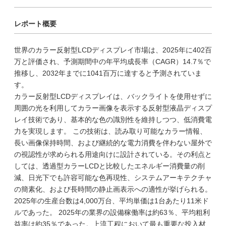
レポート概要
世界のカラー反射型LCDディスプレイ市場は、2025年に402百
万と評価され、予測期間中の年平均成長率（CAGR）14.7％で
推移し、2032年までに1041百万に達すると予測されていま
す。
カラー反射型LCDディスプレイは、バックライトを使用せずに
周囲の光を利用してカラー画像を表示する反射型液晶ディスプ
レイ技術であり、基本的な色の識別性を維持しつつ、低消費電
力を実現します。 この技術は、読み取り可能なカラー情報、
長い画像保持時間、および継続的な電力消費を伴わない屋外で
の視認性が求められる用途向けに設計されている。その利点と
しては、透過型カラーLCDと比較したエネルギー消費量の削
減、日光下でも許容可能な色再現性、システムアーキテクチャ
の簡素化、および長時間の静止画表示への適性が挙げられる。
2025年の生産台数は4,000万台、平均単価は1台あたり11米ド
ルであった。 2025年の業界の設備稼働率は約63％、平均粗利
益率は約35％であった。上流工程において最も重要な投入材