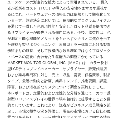
ユースケースの漸進的な拡大によって牽引されている。 購入
者が総所有コスト（TCO）や導入の安定性をますます重視す
るにつれ、ハードウェアへの価格圧力は依然として顕在化して
いる一方、調達決定においては、長期的なプログラムサイクル
を通じて一貫した色再現性能と安定したロット品質を提供でき
るサプライヤーが優先される傾向にある。今後、収益性は、色
が測定可能な機能的メリットをもたらすシナリオに焦点を当て
た厳格な製品ポジショニング、反射型カラー構造における製造
歩留まりの維持、そして投機的な数量増加ではなくプロジェク
トベースの需要に合わせた生産能力の調整にかかっている。
MARKET MONITOR GLOBAL, INC（MMG）は、カラー反射
型LCDディスプレイのメーカー、サプライヤー、販売代理店、
および業界専門家に対し、売上、収益、需要、価格変動、製品
タイプ、最近の動向と計画、業界トレンド、推進要因、課題、
障害、および潜在的なリスクについて調査を実施しました。
本レポートは、定量的および定性的な分析を通じて、カラー反
射型LCDディスプレイの世界市場を包括的に提示することを目
的としています。これにより、読者がビジネス／成長戦略を策
定し、市場の競争状況を評価し、現在の市場における自社の位
置づけを分析し、カラー反射型LCDディスプレイに関する情報