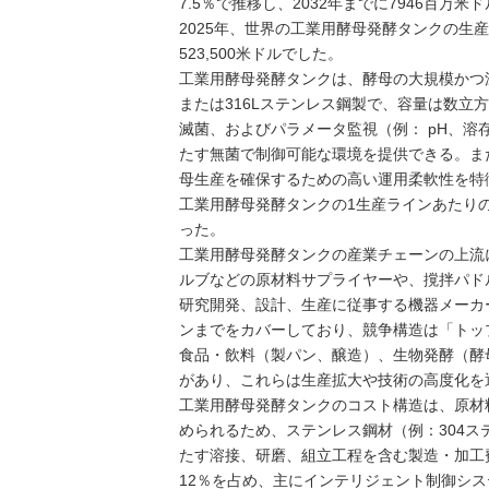
7.5％で推移し、2032年までに7946百万
2025年、世界の工業用酵母発酵タンクの生産
523,500米ドルでした。
工業用酵母発酵タンクは、酵母の大規模かつ
または316Lステンレス鋼製で、容量は数
滅菌、およびパラメータ監視（例： pH、
たす無菌で制御可能な環境を提供できる。ま
母生産を確保するための高い運用柔軟性を特
工業用酵母発酵タンクの1生産ラインあたりの
った。
工業用酵母発酵タンクの産業チェーンの上流
ルブなどの原材料サプライヤーや、撹拌パド
研究開発、設計、生産に従事する機器メーカ
ンまでをカバーしており、競争構造は「トッ
食品・飲料（製パン、醸造）、生物発酵（酵
があり、これらは生産拡大や技術の高度化を
工業用酵母発酵タンクのコスト構造は、原材
められるため、ステンレス鋼材（例：304ス
たす溶接、研磨、組立工程を含む製造・加工費
12％を占め、主にインテリジェント制御シ