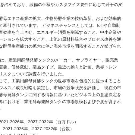
5％を占めており、設備の仕様やカスタマイズ要件に応じて若干の変
酵母エキス産業の拡大、生物発酵企業の技術革新、および効率的
牽引されています。 ビジネスチャンスとしては、IoTや自動制
産効率を向上させ、エネルギー消費を削減すること、中小企業や
ーションを拡大すること、上流の原材料統合やプロセス改善を通
な酵母生産能力の拡大に伴い海外市場を開拓することが挙げられ
NC（MMG）は、産業用酵母発酵タンクのメーカー、サプライヤー、販売業
需要、価格変動、製品タイプ、最近の動向と計画、業界トレン
リスクについて調査を行いました。
じて、工業用酵母発酵タンクの世界市場を包括的に提示すること
ジネス／成長戦略を策定し、市場の競争状況を評価し、現在の市
酵母発酵タンクに関する情報に基づいたビジネス上の意思決定を
界における工業用酵母発酵タンクの市場規模および予測が含まれ
：
-2026年、2027-2032年（百万ドル）
1-2026年、2027-2032年（台数）