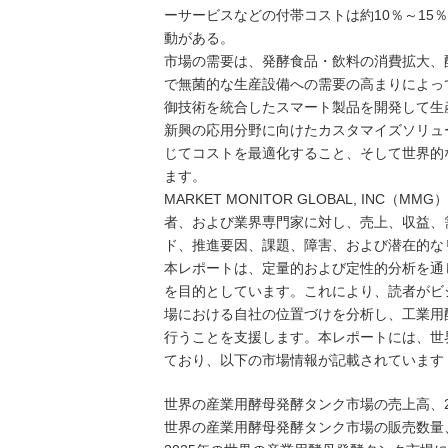
ーサービスなどの付帯コストは約10％～1
動がある。
市場の需要は、発酵食品・飲料の消費拡大、
で無菌的な生産設備への需要の高まりによって
御技術を統合したスマート製品を開発して生
新興の応用分野に向けたカスタマイズソリュ
じてコストを最適化すること、そして世界的
ます。
MARKET MONITOR GLOBAL, I
者、および業界専門家に対し、売上、収益、
ド、推進要因、課題、障害、および潜在的な
本レポートは、定量的および定性的分析を通
を目的としています。これにより、読者がビ
場における自社の位置づけを分析し、工業用
行うことを支援します。本レポートには、世
ており、以下の市場情報が記載されています
世界の産業用酵母発酵タンク市場の売上高、2021
世界の産業用酵母発酵タンク市場の販売数量、202