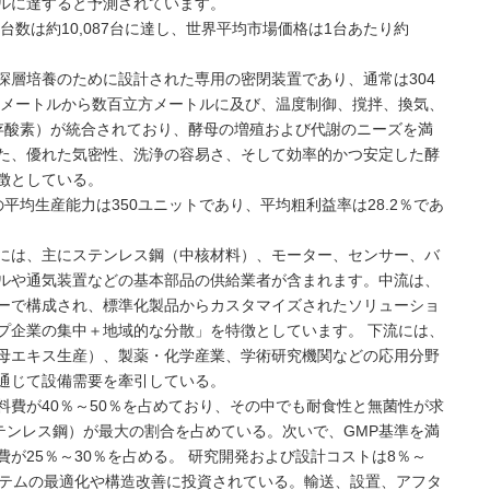
米ドルに達すると予測されています。
台数は約10,087台に達し、世界平均市場価格は1台あたり約
深層培養のために設計された専用の密閉装置であり、通常は304
立方メートルから数百立方メートルに及び、温度制御、撹拌、換気、
溶存酸素）が統合されており、酵母の増殖および代謝のニーズを満
た、優れた気密性、洗浄の容易さ、そして効率的かつ安定した酵
徴としている。
平均生産能力は350ユニットであり、平均粗利益率は28.2％であ
には、主にステンレス鋼（中核材料）、モーター、センサー、バ
ルや通気装置などの基本部品の供給業者が含まれます。中流は、
ーで構成され、標準化製品からカスタマイズされたソリューショ
プ企業の集中＋地域的な分散」を特徴としています。 下流には、
母エキス生産）、製薬・化学産業、学術研究機関などの応用分野
通じて設備需要を牽引している。
料費が40％～50％を占めており、その中でも耐食性と無菌性が求
テンレス鋼）が最大の割合を占めている。次いで、GMP基準を満
が25％～30％を占める。 研究開発および設計コストは8％～
ステムの最適化や構造改善に投資されている。輸送、設置、アフタ