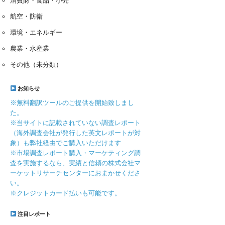
消費財・食品・小売
航空・防衛
環境・エネルギー
農業・水産業
その他（未分類）
お知らせ
※無料翻訳ツールのご提供を開始致しまし
た。
※当サイトに記載されていない調査レポート
（海外調査会社が発行した英文レポートが対
象）も弊社経由でご購入いただけます
※市場調査レポート購入・マーケティング調
査を実施するなら、実績と信頼の株式会社マ
ーケットリサーチセンターにおまかせくださ
い。
※クレジットカード払いも可能です。
注目レポート