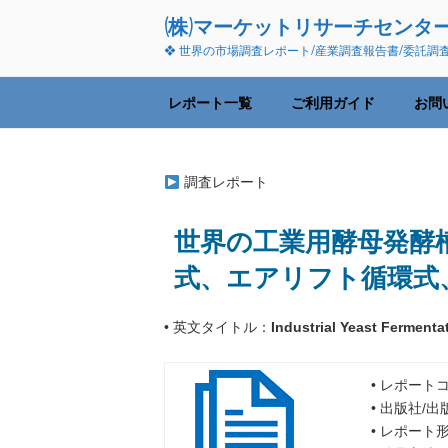
コ
(株)マーケットリサーチセンタ
ン
❖ 世界の市場調査レポート/産業調査報告書/委託調
テ
ン
ツ
レポート一覧
ご利用ガイド
お問
へ
ス
キ
調査レポート
ッ
プ
世界の工業用酵母発酵槽市
式、エアリフト循環式
• 英文タイトル：
Industrial Yeast Ferment
• レポートコ
• 出版社/
• レポート