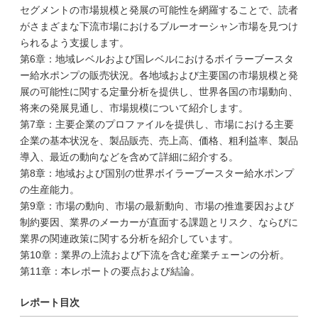
セグメントの市場規模と発展の可能性を網羅することで、読者
がさまざまな下流市場におけるブルーオーシャン市場を見つけ
られるよう支援します。
第6章：地域レベルおよび国レベルにおけるボイラーブースタ
ー給水ポンプの販売状況。各地域および主要国の市場規模と発
展の可能性に関する定量分析を提供し、世界各国の市場動向、
将来の発展見通し、市場規模について紹介します。
第7章：主要企業のプロファイルを提供し、市場における主要
企業の基本状況を、製品販売、売上高、価格、粗利益率、製品
導入、最近の動向などを含めて詳細に紹介する。
第8章：地域および国別の世界ボイラーブースター給水ポンプ
の生産能力。
第9章：市場の動向、市場の最新動向、市場の推進要因および
制約要因、業界のメーカーが直面する課題とリスク、ならびに
業界の関連政策に関する分析を紹介しています。
第10章：業界の上流および下流を含む産業チェーンの分析。
第11章：本レポートの要点および結論。
レポート目次