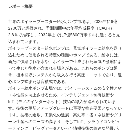
レポート概要
世界のボイラーブースター給水ポンプ市場は、2025年に6億
2700万と評価され、予測期間中の年平均成長率（CAGR）
2.8％で推移し、2032年までに7億5800万米ドルに達すると見
込まれています。
ボイラーブースター給水ポンプは、蒸気ボイラーに給水を送り
込むために使用される特定の種類のポンプである。給水には、
新たに供給される水や、ボイラーで生成された蒸気の凝縮によ
って生じた復水が含まれる場合がある。これらのポンプは通
常、復水回収システムから吸入を行う高圧ユニットであり、遠
心ポンプ式または容積式である。
ボイラー給水ポンプ市場では、ボイラーシステムの安全性と省
エネ性能を向上させるため、インテリジェント制御技術や
IoT（モノのインターネット）技術の導入が進められていま
す。技術の更新とアップグレードは重要な推進要因となってい
ます。技術の進歩、工業化の進展、高効率・省エネ技術やグリ
ーン生産へのニーズの高まり、そしてIoT、クラウドコンピュ
ーティング、ビッグデータといった情報技術の急速な発展が、