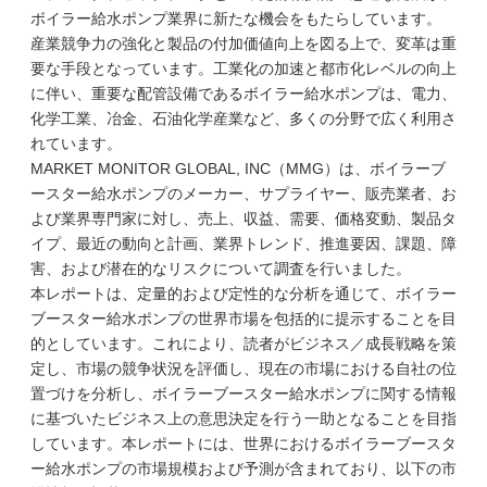
ボイラー給水ポンプ業界に新たな機会をもたらしています。
産業競争力の強化と製品の付加価値向上を図る上で、変革は重
要な手段となっています。工業化の加速と都市化レベルの向上
に伴い、重要な配管設備であるボイラー給水ポンプは、電力、
化学工業、冶金、石油化学産業など、多くの分野で広く利用さ
れています。
MARKET MONITOR GLOBAL, INC（MMG）は、ボイラーブ
ースター給水ポンプのメーカー、サプライヤー、販売業者、お
よび業界専門家に対し、売上、収益、需要、価格変動、製品タ
イプ、最近の動向と計画、業界トレンド、推進要因、課題、障
害、および潜在的なリスクについて調査を行いました。
本レポートは、定量的および定性的な分析を通じて、ボイラー
ブースター給水ポンプの世界市場を包括的に提示することを目
的としています。これにより、読者がビジネス／成長戦略を策
定し、市場の競争状況を評価し、現在の市場における自社の位
置づけを分析し、ボイラーブースター給水ポンプに関する情報
に基づいたビジネス上の意思決定を行う一助となることを目指
しています。本レポートには、世界におけるボイラーブースタ
ー給水ポンプの市場規模および予測が含まれており、以下の市