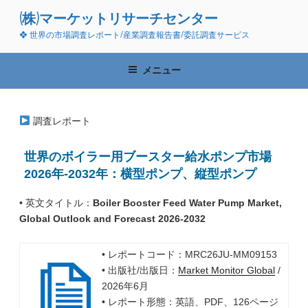
コ
(株)マーケットリサーチセンター
ン
❖ 世界の市場調査レポート/産業調査報告書/委託調査サービス
テ
ン
ツ
メニュー
へ
ス
キ
調査レポート
ッ
プ
世界のボイラー用ブースター給水ポンプ市場
2026年-2032年：横型ポンプ、縦型ポンプ
• 英文タイトル：
Boiler Booster Feed Water Pump Market,
Global Outlook and Forecast 2026-2032
• レポートコード：MRC26JU-MM09153
• 出版社/出版日：
Market Monitor Global
/
2026年6月
• レポート形態：英語、PDF、126ページ