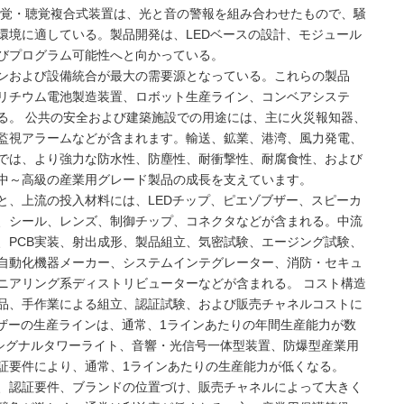
視覚・聴覚複合式装置は、光と音の警報を組み合わせたもので、騒
環境に適している。製品開発は、LEDベースの設計、モジュール
びプログラム可能性へと向かっている。
ンおよび設備統合が最大の需要源となっている。これらの製品
リチウム電池製造装置、ロボット生産ライン、コンベアシステ
る。 公共の安全および建築施設での用途には、主に火災報知器、
監視アラームなどが含まれます。輸送、鉱業、港湾、風力発電、
では、より強力な防水性、防塵性、耐衝撃性、耐腐食性、および
中～高級の産業用グレード製品の成長を支えています。
と、上流の投入材料には、LEDチップ、ピエゾブザー、スピーカ
、シール、レンズ、制御チップ、コネクタなどが含まれる。中流
、PCB実装、射出成形、製品組立、気密試験、エージング試験、
自動化機器メーカー、システムインテグレーター、消防・セキュ
ニアリング系ディストリビューターなどが含まれる。 コスト構造
品、手作業による組立、認証試験、および販売チャネルコストに
ブザーの生産ラインは、通常、1ラインあたりの年間生産能力が数
なシグナルタワーライト、音響・光信号一体型装置、防爆型産業用
証要件により、通常、1ラインあたりの生産能力が低くなる。
、認証要件、ブランドの位置づけ、販売チャネルによって大きく