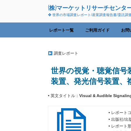
コ
(株)マーケットリサーチセンタ
ン
❖ 世界の市場調査レポート/産業調査報告書/委託調
テ
ン
ツ
レポート一覧
ご利用ガイド
お問
へ
ス
キ
調査レポート
ッ
プ
世界の視覚・聴覚信号装置
装置、発光信号装置、
• 英文タイトル：
Visual & Audible Signali
• レポートコ
• 出版社/
• レポート