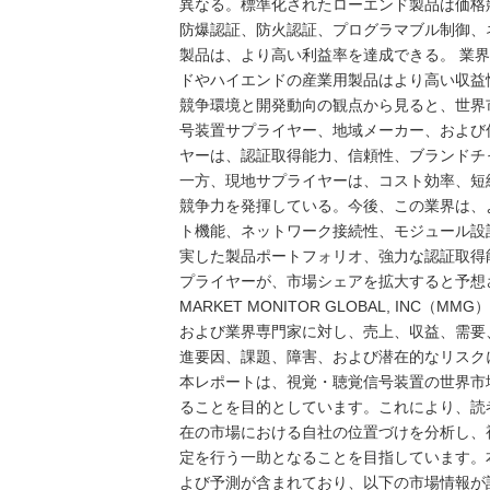
異なる。標準化されたローエンド製品は価格
防爆認証、防火認証、プログラマブル制御、
製品は、より高い利益率を達成できる。 業界
ドやハイエンドの産業用製品はより高い収益
競争環境と開発動向の観点から見ると、世界
号装置サプライヤー、地域メーカー、および
ヤーは、認証取得能力、信頼性、ブランドチ
一方、現地サプライヤーは、コスト効率、短
競争力を発揮している。今後、この業界は、
ト機能、ネットワーク接続性、モジュール設
実した製品ポートフォリオ、強力な認証取得
プライヤーが、市場シェアを拡大すると予想
MARKET MONITOR GLOBAL, I
および業界専門家に対し、売上、収益、需要
進要因、課題、障害、および潜在的なリスク
本レポートは、視覚・聴覚信号装置の世界市
ることを目的としています。これにより、読
在の市場における自社の位置づけを分析し、
定を行う一助となることを目指しています。
よび予測が含まれており、以下の市場情報が