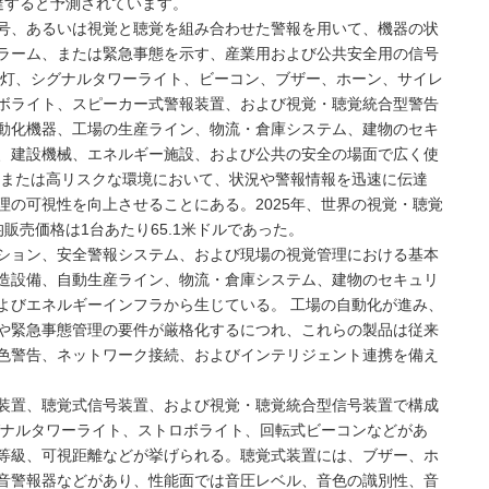
に達すると予測されています。
号、あるいは視覚と聴覚を組み合わせた警報を用いて、機器の状
ラーム、または緊急事態を示す、産業用および公共安全用の信号
告灯、シグナルタワーライト、ビーコン、ブザー、ホーン、サイレ
ボライト、スピーカー式警報装置、および視覚・聴覚統合型警告
動化機器、工場の生産ライン、物流・倉庫システム、建物のセキ
、建設機械、エネルギー施設、および公共の安全の場面で広く使
雑または高リスクな環境において、状況や警報情報を迅速に伝達
理の可視性を向上させることにある。2025年、世界の視覚・聴覚
均販売価格は1台あたり65.1米ドルであった。
ション、安全警報システム、および現場の視覚管理における基本
造設備、自動生産ライン、物流・倉庫システム、建物のセキュリ
よびエネルギーインフラから生じている。 工場の自動化が進み、
や緊急事態管理の要件が厳格化するにつれ、これらの製品は従来
色警告、ネットワーク接続、およびインテリジェント連携を備え
装置、聴覚式信号装置、および視覚・聴覚統合型信号装置で構成
グナルタワーライト、ストロボライト、回転式ビーコンなどがあ
等級、可視距離などが挙げられる。聴覚式装置には、ブザー、ホ
音警報器などがあり、性能面では音圧レベル、音色の識別性、音