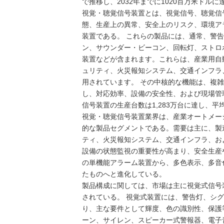
で推移し、2032年までに1020百万米ドル
視覚・聴覚信号装置とは、視覚信号、聴覚信
態、生産上の異常、安全上のリスク、環境ア
装置である。 これらの製品には、通常、警
ン、サウンダー・ビーコン、回転灯、ストロ
装置などが含まれます。これらは、産業用自
ュリティ、火災報知システム、交通インフラ
用されています。 その中核的な機能は、複
し、対応効率、設備の安全性、および現場管
信号装置の生産台数は1,283万台に達し、平
視覚・聴覚信号装置業界は、産業オートメー
的な製品セグメントである。需要は主に、製
ティ、火災報知システム、交通インフラ、お
設備の状態監視の重要性が高まり、安全生産
の単機能アラーム装置から、多色表示、多音
たものへと進化している。
製品構成に関しては、市場は主に視覚式信号
されている。 視覚式装置には、警告灯、シ
り、主な要件として輝度、色の識別性、保護
ーン、サイレン、スピーカー式警報器、電子