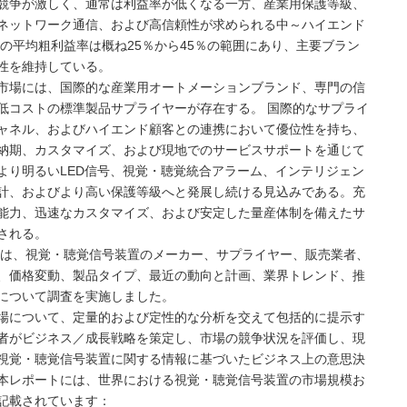
競争が激しく、通常は利益率が低くなる一方、産業用保護等級、
ネットワーク通信、および高信頼性が求められる中～ハイエンド
の平均粗利益率は概ね25％から45％の範囲にあり、主要ブラン
性を維持している。
市場には、国際的な産業用オートメーションブランド、専門の信
低コストの標準製品サプライヤーが存在する。 国際的なサプライ
ャネル、およびハイエンド顧客との連携において優位性を持ち、
納期、カスタマイズ、および現地でのサービスサポートを通じて
より明るいLED信号、視覚・聴覚統合アラーム、インテリジェン
計、およびより高い保護等級へと発展し続ける見込みである。充
能力、迅速なカスタマイズ、および安定した量産体制を備えたサ
される。
NC（MMG）は、視覚・聴覚信号装置のメーカー、サプライヤー、販売業者、
、価格変動、製品タイプ、最近の動向と計画、業界トレンド、推
について調査を実施しました。
場について、定量的および定性的な分析を交えて包括的に提示す
者がビジネス／成長戦略を策定し、市場の競争状況を評価し、現
視覚・聴覚信号装置に関する情報に基づいたビジネス上の意思決
本レポートには、世界における視覚・聴覚信号装置の市場規模お
記載されています：