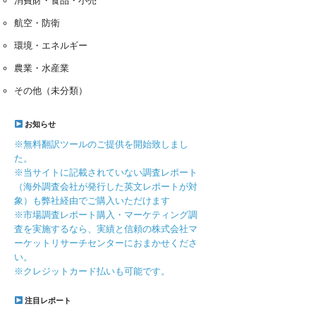
消費財・食品・小売
航空・防衛
環境・エネルギー
農業・水産業
その他（未分類）
お知らせ
※無料翻訳ツールのご提供を開始致しまし
た。
※当サイトに記載されていない調査レポート
（海外調査会社が発行した英文レポートが対
象）も弊社経由でご購入いただけます
※市場調査レポート購入・マーケティング調
査を実施するなら、実績と信頼の株式会社マ
ーケットリサーチセンターにおまかせくださ
い。
※クレジットカード払いも可能です。
注目レポート