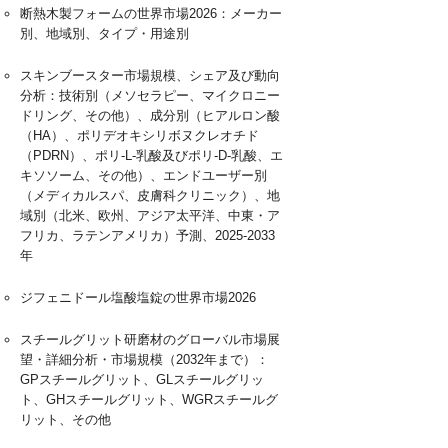
断熱木製フォームの世界市場2026：メーカー
別、地域別、タイプ・用途別
スキンブースター市場規模、シェア及び動向
分析：技術別（メソセラピー、マイクロニー
ドリング、その他）、成分別（ヒアルロン酸
（HA）、ポリデオキシリボヌクレオチド
（PDRN）、ポリ-L-乳酸及びポリ-D-乳酸、エ
キソソーム、その他）、エンドユーザー別
（メディカルスパ、皮膚科クリニック）、地
域別（北米、欧州、アジア太平洋、中東・ア
フリカ、ラテンアメリカ）予測、2025-2033
年
ジフェニドール塩酸塩錠の世界市場2026
スチールグリット研磨材のグローバル市場展
望・詳細分析・市場規模（2032年まで）：
GPスチールグリット、GLスチールグリッ
ト、GHスチールグリット、WGRスチールグ
リット、その他