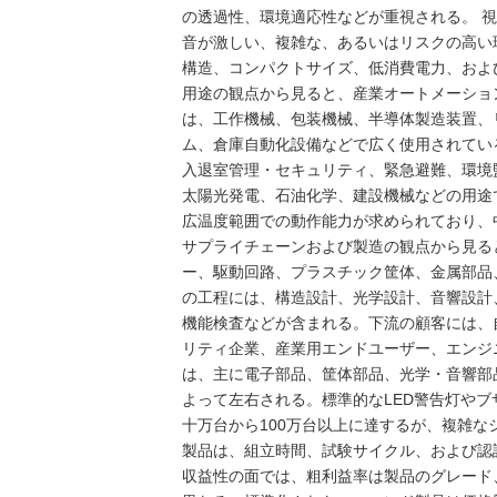
の透過性、環境適応性などが重視される。 
音が激しい、複雑な、あるいはリスクの高い
構造、コンパクトサイズ、低消費電力、およ
用途の観点から見ると、産業オートメーショ
は、工作機械、包装機械、半導体製造装置、
ム、倉庫自動化設備などで広く使用されてい
入退室管理・セキュリティ、緊急避難、環境
太陽光発電、石油化学、建設機械などの用途
広温度範囲での動作能力が求められており、
サプライチェーンおよび製造の観点から見る
ー、駆動回路、プラスチック筐体、金属部品
の工程には、構造設計、光学設計、音響設計
機能検査などが含まれる。下流の顧客には、
リティ企業、産業用エンドユーザー、エンジ
は、主に電子部品、筐体部品、光学・音響部
よって左右される。標準的なLED警告灯や
十万台から100万台以上に達するが、複雑
製品は、組立時間、試験サイクル、および認
収益性の面では、粗利益率は製品のグレード