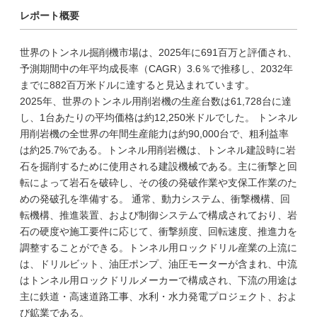
レポート概要
世界のトンネル掘削機市場は、2025年に691百万と評価され、
予測期間中の年平均成長率（CAGR）3.6％で推移し、2032年
までに882百万米ドルに達すると見込まれています。
2025年、世界のトンネル用削岩機の生産台数は61,728台に達
し、1台あたりの平均価格は約12,250米ドルでした。 トンネル
用削岩機の全世界の年間生産能力は約90,000台で、粗利益率
は約25.7%である。トンネル用削岩機は、トンネル建設時に岩
石を掘削するために使用される建設機械である。主に衝撃と回
転によって岩石を破砕し、その後の発破作業や支保工作業のた
めの発破孔を準備する。 通常、動力システム、衝撃機構、回
転機構、推進装置、および制御システムで構成されており、岩
石の硬度や施工要件に応じて、衝撃頻度、回転速度、推進力を
調整することができる。トンネル用ロックドリル産業の上流に
は、ドリルビット、油圧ポンプ、油圧モーターが含まれ、中流
はトンネル用ロックドリルメーカーで構成され、下流の用途は
主に鉄道・高速道路工事、水利・水力発電プロジェクト、およ
び鉱業である。