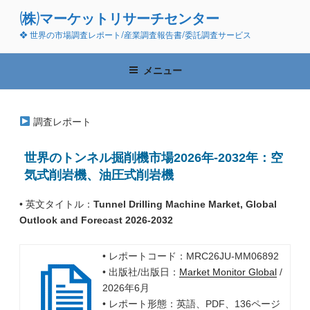
コ
(株)マーケットリサーチセンター
ン
❖ 世界の市場調査レポート/産業調査報告書/委託調査サービス
テ
ン
ツ
メニュー
へ
ス
キ
調査レポート
ッ
プ
世界のトンネル掘削機市場2026年-2032年：空
気式削岩機、油圧式削岩機
• 英文タイトル：
Tunnel Drilling Machine Market, Global
Outlook and Forecast 2026-2032
• レポートコード：MRC26JU-MM06892
• 出版社/出版日：
Market Monitor Global
/
2026年6月
• レポート形態：英語、PDF、136ページ