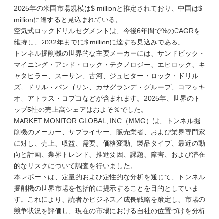
2025年の米国市場規模は$ millionと推定されており、中国は$
millionに達すると見込まれている。
空気式ロックドリルセグメントは、今後6年間で%のCAGRを
維持し、2032年までに$ millionに達する見込みである。
トンネル掘削機の世界的な主要メーカーには、サンドビック・
マイニング・アンド・ロック・テクノロジー、エピロック、キ
ャタピラー、スーサン、古河、ジュピター・ロック・ドリル
ズ、ドリル・パンゴリン、カサグランデ・グループ、コマッキ
オ、アトラス・コプコなどが含まれます。2025年、世界のト
ップ5社の売上高シェアはおよそ％でした。
MARKET MONITOR GLOBAL, INC（MMG）は、トンネル掘
削機のメーカー、サプライヤー、販売業者、および業界専門家
に対し、売上、収益、需要、価格変動、製品タイプ、最近の動
向と計画、業界トレンド、推進要因、課題、障害、および潜在
的なリスクについて調査を行いました。
本レポートは、定量的および定性的な分析を通じて、トンネル
掘削機の世界市場を包括的に提示することを目的としていま
す。これにより、読者がビジネス／成長戦略を策定し、市場の
競争状況を評価し、現在の市場における自社の位置づけを分析