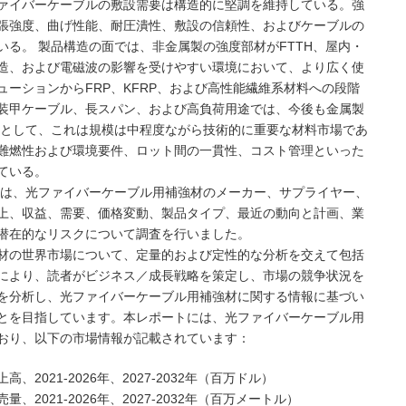
ァイバーケーブルの敷設需要は構造的に堅調を維持している。強
張強度、曲げ性能、耐圧潰性、敷設の信頼性、およびケーブルの
る。 製品構造の面では、非金属製の強度部材がFTTH、屋内・
造、および電磁波の影響を受けやすい環境において、より広く使
ーションからFRP、KFRP、および高性能繊維系材料への段階
装甲ケーブル、長スパン、および高負荷用途では、今後も金属製
体として、これは規模は中程度ながら技術的に重要な材料市場であ
難燃性および環境要件、ロット間の一貫性、コスト管理といった
ている。
NC（MMG）は、光ファイバーケーブル用補強材のメーカー、サプライヤー、
上、収益、需要、価格変動、製品タイプ、最近の動向と計画、業
潜在的なリスクについて調査を行いました。
材の世界市場について、定量的および定性的な分析を交えて包括
により、読者がビジネス／成長戦略を策定し、市場の競争状況を
を分析し、光ファイバーケーブル用補強材に関する情報に基づい
とを目指しています。本レポートには、光ファイバーケーブル用
おり、以下の市場情報が記載されています：
021-2026年、2027-2032年（百万ドル）
021-2026年、2027-2032年（百万メートル）