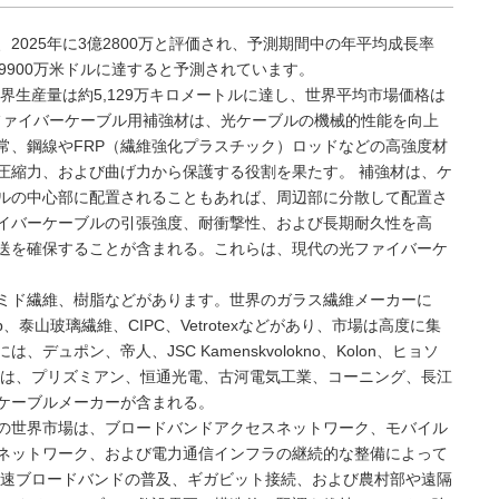
2025年に3億2800万と評価され、予測期間中の年平均成長率
4億9900万米ドルに達すると予測されています。
界生産量は約5,129万キロメートルに達し、世界平均市場価格は
光ファイバーケーブル用補強材は、光ケーブルの機械的性能を向上
常、鋼線やFRP（繊維強化プラスチック）ロッドなどの高強度材
圧縮力、および曲げ力から保護する役割を果たす。 補強材は、ケ
ルの中心部に配置されることもあれば、周辺部に分散して配置さ
イバーケーブルの引張強度、耐衝撃性、および長期耐久性を高
送を確保することが含まれる。これらは、現代の光ファイバーケ
ミド繊維、樹脂などがあります。世界のガラス繊維メーカーに
p、泰山玻璃繊維、CIPC、Vetrotexなどがあり、市場は高度に集
ュポン、帝人、JSC Kamenskvolokno、Kolon、ヒョソ
には、プリズミアン、恒通光電、古河電気工業、コーニング、長江
ケーブルメーカーが含まれる。
の世界市場は、ブロードバンドアクセスネットワーク、モバイル
ネットワーク、および電力通信インフラの継続的な整備によって
高速ブロードバンドの普及、ギガビット接続、および農村部や遠隔