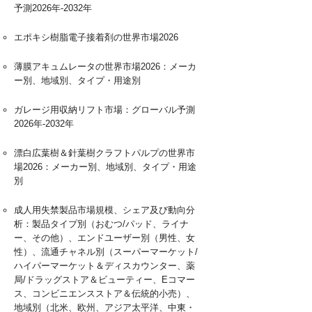
予測2026年-2032年
エポキシ樹脂電子接着剤の世界市場2026
薄膜アキュムレータの世界市場2026：メーカ
ー別、地域別、タイプ・用途別
ガレージ用収納リフト市場：グローバル予測
2026年-2032年
漂白広葉樹＆針葉樹クラフトパルプの世界市
場2026：メーカー別、地域別、タイプ・用途
別
成人用失禁製品市場規模、シェア及び動向分
析：製品タイプ別（おむつ/パッド、ライナ
ー、その他）、エンドユーザー別（男性、女
性）、流通チャネル別（スーパーマーケット/
ハイパーマーケット＆ディスカウンター、薬
局/ドラッグストア＆ビューティー、Eコマー
ス、コンビニエンスストア＆伝統的小売）、
地域別（北米、欧州、アジア太平洋、中東・