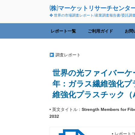
コ
(株)マーケットリサーチセンタ
ン
❖ 世界の市場調査レポート/産業調査報告書/委託調
テ
ン
ツ
レポート一覧
ご利用ガイド
お問
へ
ス
キ
調査レポート
ッ
プ
世界の光ファイバーケーブ
年：ガラス繊維強化プ
維強化プラスチック（A
• 英文タイトル：
Strength Members for Fib
2032
• レポートコ