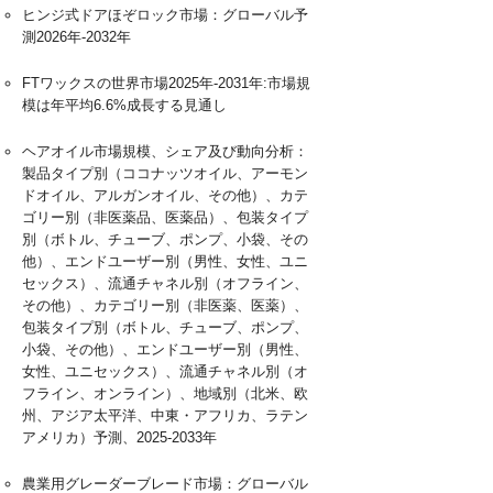
ヒンジ式ドアほぞロック市場：グローバル予
測2026年-2032年
FTワックスの世界市場2025年-2031年:市場規
模は年平均6.6%成長する見通し
ヘアオイル市場規模、シェア及び動向分析：
製品タイプ別（ココナッツオイル、アーモン
ドオイル、アルガンオイル、その他）、カテ
ゴリー別（非医薬品、医薬品）、包装タイプ
別（ボトル、チューブ、ポンプ、小袋、その
他）、エンドユーザー別（男性、女性、ユニ
セックス）、流通チャネル別（オフライン、
その他）、カテゴリー別（非医薬、医薬）、
包装タイプ別（ボトル、チューブ、ポンプ、
小袋、その他）、エンドユーザー別（男性、
女性、ユニセックス）、流通チャネル別（オ
フライン、オンライン）、地域別（北米、欧
州、アジア太平洋、中東・アフリカ、ラテン
アメリカ）予測、2025-2033年
農業用グレーダーブレード市場：グローバル