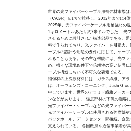
世界の光ファイバーケーブル用補強材市場は、
（CAGR）6.1％で推移し、2032年までに
2025年、光ファイバーケーブル用補強材の世
1キロメートルあたり約7米ドルでした。 
させるために設計された構造部品である。通
料で作られており、光ファイバーを引張力、
ーブルの設計や用途の要件に応じて、ケーブ
れることもある。その主な機能には、光ファ
め、様々な環境条件下で信頼性の高い信号伝
ーブル構造において不可欠な要素である。
補強材の上流原材料には、ガラス繊維、アラ
は、オーウェンズ・コーニング、Jushi Grou
中しています。世界のアラミド繊維メーカーには、デ
ンなどがあります。 強度部材の下流の顧客
光ファイバー・ケーブルなどの光ファイバー
光ファイバーケーブルに使用される強度部材
バックホール、データセンター間接続、企業
支えられている。 各国政府や通信事業者が