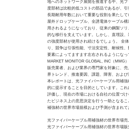
地へのネットワーク展開を推進する中、光フ
度部材は比較的低コストの部品であるが、引
長期耐用年数において重要な役割を果たしてい
屋外ドロップケーブル、全誘電体ケーブル構
用されるようになっており、従来の鋼製ソリュ
的な移行を支えています。しかし、直埋設、
の強度部材が使用され続けるでしょう。 全
り、競争は引張性能、寸法安定性、耐候性、
要素によってますます左右されるようになっ
MARKET MONITOR GLOBAL, I
販売業者、および業界の専門家を対象に、売
界トレンド、推進要因、課題、障害、および
本レポートは、光ファイバーケーブル用補強
的に提示することを目的としています。これ
評価し、現在の市場における自社の位置づけ
たビジネス上の意思決定を行う一助となるこ
補強材の世界市場規模および予測が含まれて
光ファイバーケーブル用補強材の世界市場売上高、2
光ファイバーケーブル用補強材の世界市場販売量、2