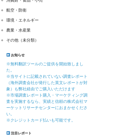
消費財・食品・小売
航空・防衛
環境・エネルギー
農業・水産業
その他（未分類）
お知らせ
※無料翻訳ツールのご提供を開始致しまし
た。
※当サイトに記載されていない調査レポート
（海外調査会社が発行した英文レポートが対
象）も弊社経由でご購入いただけます
※市場調査レポート購入・マーケティング調
査を実施するなら、実績と信頼の株式会社マ
ーケットリサーチセンターにおまかせくださ
い。
※クレジットカード払いも可能です。
注目レポート