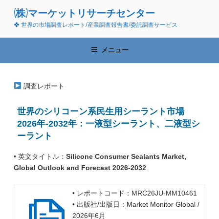
コ
(株)マーケットリサーチセンター
ン
❖ 世界の市場調査レポート/産業調査報告書/委託調査サービス
テ
ン
ツ
メニュー
へ
ス
キ
調査レポート
ッ
プ
世界のシリコーン系民生用シーラント市場
2026年-2032年：一液型シーラント、二液型シ
ーラント
• 英文タイトル：
Silicone Consumer Sealants Market,
Global Outlook and Forecast 2026-2032
• レポートコード：MRC26JU-MM10461
• 出版社/出版日：
Market Monitor Global
/
2026年6月