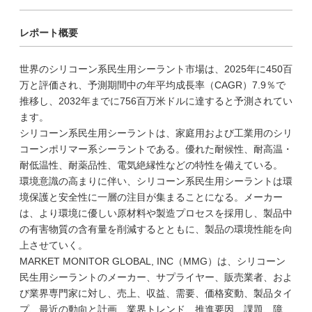
レポート概要
世界のシリコーン系民生用シーラント市場は、2025年に450百
万と評価され、予測期間中の年平均成長率（CAGR）7.9％で
推移し、2032年までに756百万米ドルに達すると予測されてい
ます。
シリコーン系民生用シーラントは、家庭用および工業用のシリ
コーンポリマー系シーラントである。優れた耐候性、耐高温・
耐低温性、耐薬品性、電気絶縁性などの特性を備えている。
環境意識の高まりに伴い、シリコーン系民生用シーラントは環
境保護と安全性に一層の注目が集まることになる。メーカー
は、より環境に優しい原材料や製造プロセスを採用し、製品中
の有害物質の含有量を削減するとともに、製品の環境性能を向
上させていく。
MARKET MONITOR GLOBAL, INC（MMG）は、シリコーン
民生用シーラントのメーカー、サプライヤー、販売業者、およ
び業界専門家に対し、売上、収益、需要、価格変動、製品タイ
プ、最近の動向と計画、業界トレンド、推進要因、課題、障