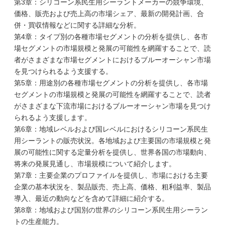
第3章：シリコーン系民生用シーラントメーカーの競争環境、
価格、販売および売上高の市場シェア、最新の開発計画、合
併・買収情報などに関する詳細な分析。
第4章：タイプ別の各種市場セグメントの分析を提供し、各市
場セグメントの市場規模と発展の可能性を網羅することで、読
者がさまざまな市場セグメントにおけるブルーオーシャン市場
を見つけられるよう支援する。
第5章：用途別の各種市場セグメントの分析を提供し、各市場
セグメントの市場規模と発展の可能性を網羅することで、読者
がさまざまな下流市場におけるブルーオーシャン市場を見つけ
られるよう支援します。
第6章：地域レベルおよび国レベルにおけるシリコーン系民生
用シーラントの販売状況。各地域および主要国の市場規模と発
展の可能性に関する定量分析を提供し、世界各国の市場動向、
将来の発展見通し、市場規模について紹介します。
第7章：主要企業のプロファイルを提供し、市場における主要
企業の基本状況を、製品販売、売上高、価格、粗利益率、製品
導入、最近の動向などを含めて詳細に紹介する。
第8章：地域および国別の世界のシリコーン系民生用シーラン
トの生産能力。