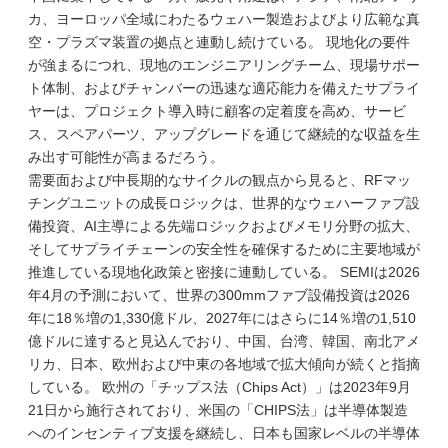
カ、ヨーロッパ全域にわたるウェハー製造およびより広範な真
空・プラズマ装置の拠点と連動し続けている。 現地化の要件
が強まるにつれ、現地のエンジニアリングチーム、現場サポー
ト体制、およびチャンバーの迅速な適応能力を備えたサプライ
ヤーは、プロジェクト導入時に顧客の定着度を高め、サービ
ス、スペアパーツ、アップグレードを通じて継続的な収益を生
み出す可能性が高まるだろう。
需要面および中長期的なサイクルの観点から見ると、RFマッ
チングユニットの成長ロジックは、世界的なウェハーファブ設
備投資、AI主導による先端ロジックおよびメモリ分野の拡大、
そしてサプライチェーンの安全性を確保するために主要地域が
推進している現地化政策と密接に連動している。 SEMIは2026
年4月の予測において、世界の300mmファブ設備投資は2026
年に18％増の1,330億ドル、2027年にはさらに14％増の1,510
億ドルに達すると見込んでおり、中国、台湾、韓国、南北アメ
リカ、日本、欧州および中東の各地域で拡大傾向が続くと指摘
している。 欧州の「チップス法（Chips Act）」は2023年9月
21日から施行されており、米国の「CHIPS法」は半導体製造
へのインセンティブ支援を継続し、日本も国家レベルの半導体