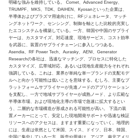
明確な強みを維持している。 Comet、Advanced Energy、
TRUMPF、MKS、TDK、DAIHEN、Kyosanといった企業は、
半導体およびプラズマ用途向けに、RFジェネレータ、マッチ
ングネットワーク、センシング、制御を軸とした比較的充実し
たエコシステムを構築している。一方、韓国や中国のサプライ
ヤーは、カスタマイズ、対応速度、現地サービス、コスト効率
を武器に、装置のサプライチェーンに参入しつつある。
Asendia、RF Power Tech、Aurasky、AENI、Generator
Researchの各社は、迅速なマッチング、プロセスに特化した
カスタマイズ、広帯域対応、あるいは現地生産能力をそれぞれ
強調している。これは、業界が単純な単一ブランドの支配モデ
ルへと向かう可能性は低いことを意味する。むしろ、主要なプ
ラットフォームサプライヤーが先進ノードのアプリケーション
を支配し、一方で地域サプライヤーが成熟ノード、より広範な
半導体市場、および現地化主導の市場で急速に拡大するとい
う、二層的な市場構造が形成される可能性が高い。 下流の装
置メーカーにとって、安定した現地開発サポートや迅速な検証
リソースへのアクセスは、ますます重要になっていく。地理的
には、生産は依然として米国、スイス、ドイツ、日本、韓国、
中国に集中している一方、販売や用途は、アジア、南北アメリ