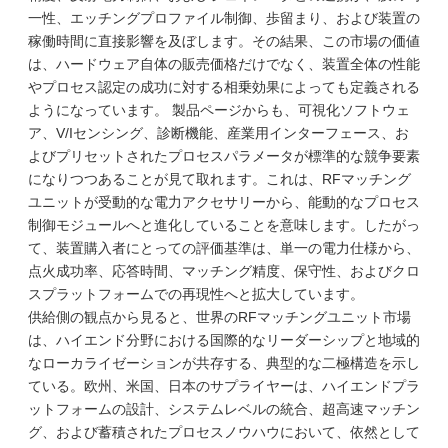
一性、エッチングプロファイル制御、歩留まり、および装置の
稼働時間に直接影響を及ぼします。その結果、この市場の価値
は、ハードウェア自体の販売価格だけでなく、装置全体の性能
やプロセス認定の成功に対する相乗効果によっても定義される
ようになっています。 製品ページからも、可視化ソフトウェ
ア、V/Iセンシング、診断機能、産業用インターフェース、お
よびプリセットされたプロセスパラメータが標準的な競争要素
になりつつあることが見て取れます。これは、RFマッチング
ユニットが受動的な電力アクセサリーから、能動的なプロセス
制御モジュールへと進化していることを意味します。したがっ
て、装置購入者にとっての評価基準は、単一の電力仕様から、
点火成功率、応答時間、マッチング精度、保守性、およびクロ
スプラットフォームでの再現性へと拡大しています。
供給側の観点から見ると、世界のRFマッチングユニット市場
は、ハイエンド分野における国際的なリーダーシップと地域的
なローカライゼーションが共存する、典型的な二極構造を示し
ている。欧州、米国、日本のサプライヤーは、ハイエンドプラ
ットフォームの設計、システムレベルの統合、超高速マッチン
グ、および蓄積されたプロセスノウハウにおいて、依然として