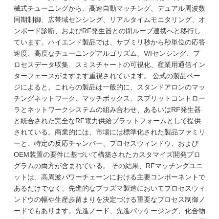
械式チューニングから、高速自動マッチング、デュアル周波数
同期制御、広帯域センシング、リアルタイムモニタリング、オ
ンボード診断、およびRF発生器との閉ループ連携へと移行し
ています。ハイエンド製品では、サブミリ秒から秒単位の応答
速度、高度なチューニングアルゴリズム、V/Iセンシング、プ
ロセスデータ収集、スミスチャートの可視化、産業用通信イン
ターフェースがますます重視されています。 公式の製品ペー
ジによると、これらの製品は一般的に、スタンドアロンのマッ
チングネットワーク、マッチボックス、スプリットコントロー
ラとネットワークシステムの組み合わせ、あるいはRF発生器
と統合された完全なRF電力供給プラットフォームとして提供
されている。商業的には、市場には標準化された製品ファミリ
ーと、特定の反応チャンバー、プロセスウィンドウ、および
OEM装置の要件に基づいて構築されたカスタマイズ開発プロ
グラムの両方が含まれている。 その結果、RFマッチングユニ
ットは、高周波パワーチェーンにおける主要コンポーネントで
あるだけでなく、先進的なプラズマ製造においてプロセスウィ
ンドウの幅や生産歩留まりを決定づける重要なプロセス制御ノ
ードでもあります。先進ノード、先進パッケージング、化合物