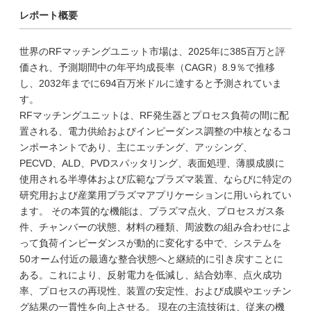
レポート概要
世界のRFマッチングユニット市場は、2025年に385百万と評
価され、予測期間中の年平均成長率（CAGR）8.9％で推移
し、2032年までに694百万米ドルに達すると予測されていま
す。
RFマッチングユニットは、RF発生器とプロセス負荷の間に配
置される、電力供給およびインピーダンス調整の中核となるコ
ンポーネントであり、主にエッチング、アッシング、
PECVD、ALD、PVDスパッタリング、表面処理、薄膜成膜に
使用される半導体および広範なプラズマ装置、ならびに特定の
研究用および産業用プラズマアプリケーションに用いられてい
ます。 その本質的な機能は、プラズマ点火、プロセスガス条
件、チャンバーの状態、材料の種類、周波数の組み合わせによ
って負荷インピーダンスが動的に変化する中で、システムを
50オーム付近の最適な整合状態へと継続的に引き戻すことに
ある。これにより、反射電力を低減し、結合効率、点火成功
率、プロセスの再現性、装置の安定性、および成膜やエッチン
グ結果の一貫性を向上させる。 現在の主流技術は、従来の機