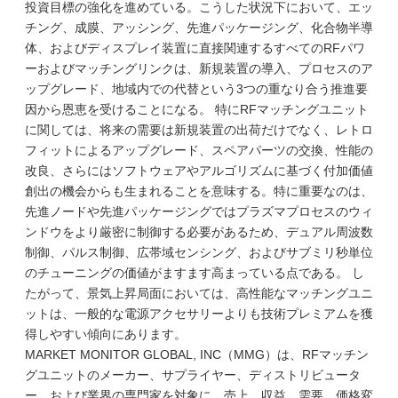
投資目標の強化を進めている。こうした状況下において、エッ
チング、成膜、アッシング、先進パッケージング、化合物半導
体、およびディスプレイ装置に直接関連するすべてのRFパワ
ーおよびマッチングリンクは、新規装置の導入、プロセスのア
ップグレード、地域内での代替という3つの重なり合う推進要
因から恩恵を受けることになる。 特にRFマッチングユニット
に関しては、将来の需要は新規装置の出荷だけでなく、レトロ
フィットによるアップグレード、スペアパーツの交換、性能の
改良、さらにはソフトウェアやアルゴリズムに基づく付加価値
創出の機会からも生まれることを意味する。特に重要なのは、
先進ノードや先進パッケージングではプラズマプロセスのウィ
ンドウをより厳密に制御する必要があるため、デュアル周波数
制御、パルス制御、広帯域センシング、およびサブミリ秒単位
のチューニングの価値がますます高まっている点である。 し
たがって、景気上昇局面においては、高性能なマッチングユニ
ットは、一般的な電源アクセサリーよりも技術プレミアムを獲
得しやすい傾向にあります。
MARKET MONITOR GLOBAL, INC（MMG）は、RFマッチン
グユニットのメーカー、サプライヤー、ディストリビュータ
ー、および業界の専門家を対象に、売上、収益、需要、価格変