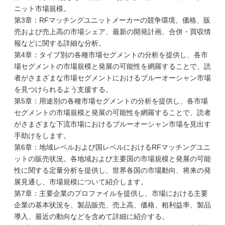
ニット市場規模。
第3章：RFマッチングユニットメーカーの競争環境、価格、販
売および売上高の市場シェア、最新の開発計画、合併・買収情
報などに関する詳細な分析。
第4章：タイプ別の各種市場セグメントの分析を提供し、各市
場セグメントの市場規模と発展の可能性を網羅することで、読
者がさまざまな市場セグメントにおけるブルーオーシャン市場
を見つけられるよう支援する。
第5章：用途別の各種市場セグメントの分析を提供し、各市場
セグメントの市場規模と発展の可能性を網羅することで、読者
がさまざまな下流市場におけるブルーオーシャン市場を見出す
手助けをします。
第6章：地域レベルおよび国レベルにおけるRFマッチングユニ
ットの販売状況。各地域および主要国の市場規模と発展の可能
性に関する定量分析を提供し、世界各国の市場動向、将来の発
展見通し、市場規模について紹介します。
第7章：主要企業のプロファイルを提供し、市場における主要
企業の基本状況を、製品販売、売上高、価格、粗利益率、製品
導入、最近の動向などを含めて詳細に紹介する。