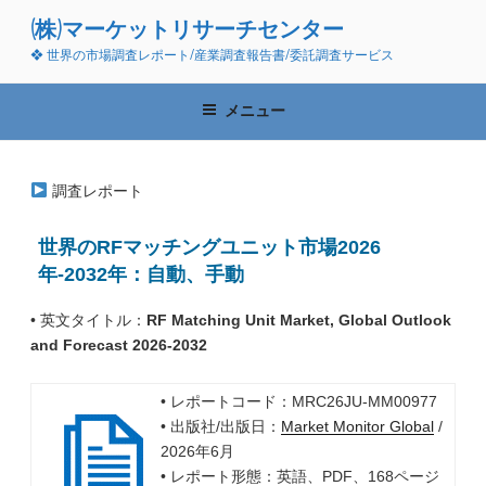
コ
(株)マーケットリサーチセンター
ン
❖ 世界の市場調査レポート/産業調査報告書/委託調査サービス
テ
ン
ツ
メニュー
へ
ス
キ
調査レポート
ッ
プ
世界のRFマッチングユニット市場2026
年-2032年：自動、手動
• 英文タイトル：
RF Matching Unit Market, Global Outlook
and Forecast 2026-2032
• レポートコード：MRC26JU-MM00977
• 出版社/出版日：
Market Monitor Global
/
2026年6月
• レポート形態：英語、PDF、168ページ