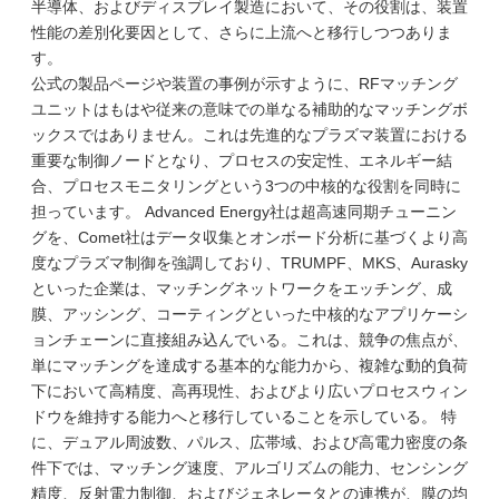
半導体、およびディスプレイ製造において、その役割は、装置
性能の差別化要因として、さらに上流へと移行しつつありま
す。
公式の製品ページや装置の事例が示すように、RFマッチング
ユニットはもはや従来の意味での単なる補助的なマッチングボ
ックスではありません。これは先進的なプラズマ装置における
重要な制御ノードとなり、プロセスの安定性、エネルギー結
合、プロセスモニタリングという3つの中核的な役割を同時に
担っています。 Advanced Energy社は超高速同期チューニン
グを、Comet社はデータ収集とオンボード分析に基づくより高
度なプラズマ制御を強調しており、TRUMPF、MKS、Aurasky
といった企業は、マッチングネットワークをエッチング、成
膜、アッシング、コーティングといった中核的なアプリケーシ
ョンチェーンに直接組み込んでいる。これは、競争の焦点が、
単にマッチングを達成する基本的な能力から、複雑な動的負荷
下において高精度、高再現性、およびより広いプロセスウィン
ドウを維持する能力へと移行していることを示している。 特
に、デュアル周波数、パルス、広帯域、および高電力密度の条
件下では、マッチング速度、アルゴリズムの能力、センシング
精度、反射電力制御、およびジェネレータとの連携が、膜の均