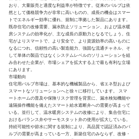
おり、大量販売と適度な利益率が特徴です。従来のバルブは依
然として価格競争力が非常に高いものの、成長の機会はスマー
トでエネルギー効率に優れ、規制に準拠した製品にあります。
既存住宅の改修需要、漏水防止ソリューション、および温水暖
房システムの効率化が、主な成長の原動力となるでしょう。住
宅がよりスマートで、より安全で、より資源効率の高いものに
なるにつれ、信頼性の高い製造能力、強固な流通チャネル、そ
して単体の製品ではなくシステムレベルのソリューションを組
み合わせた企業が、市場シェアを拡大する上で最も有利な立場
にあります。
市場動向
住宅用バルブ市場は、基本的な機械製品から、省エネ型および
スマートなソリューションへと徐々に移行しています。 スマ
ートホームの普及や保険リスク管理を背景に、漏水検知機能や
遠隔操作機能を備えたスマート給水遮断弁への需要が高まって
いる。並行して、温水暖房システムの改修により、集合住宅に
おけるバランス弁やサーモスタット弁の使用が拡大している。
持続可能性や節水に関する規制により、高品質で認証済みのバ
ルブの需要が高まっている一方、新築住宅のみならず、改修・