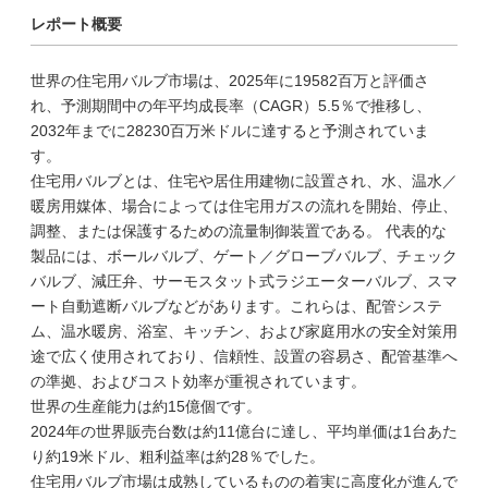
レポート概要
世界の住宅用バルブ市場は、2025年に19582百万と評価さ
れ、予測期間中の年平均成長率（CAGR）5.5％で推移し、
2032年までに28230百万米ドルに達すると予測されていま
す。
住宅用バルブとは、住宅や居住用建物に設置され、水、温水／
暖房用媒体、場合によっては住宅用ガスの流れを開始、停止、
調整、または保護するための流量制御装置である。 代表的な
製品には、ボールバルブ、ゲート／グローブバルブ、チェック
バルブ、減圧弁、サーモスタット式ラジエーターバルブ、スマ
ート自動遮断バルブなどがあります。これらは、配管システ
ム、温水暖房、浴室、キッチン、および家庭用水の安全対策用
途で広く使用されており、信頼性、設置の容易さ、配管基準へ
の準拠、およびコスト効率が重視されています。
世界の生産能力は約15億個です。
2024年の世界販売台数は約11億台に達し、平均単価は1台あた
り約19米ドル、粗利益率は約28％でした。
住宅用バルブ市場は成熟しているものの着実に高度化が進んで