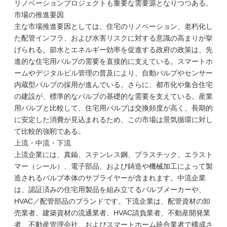
リノベーションプロジェクトも重要な需要源となりつつある。
市場の推進要因
主な市場推進要因としては、住宅のリノベーション、老朽化し
た配管インフラ、および水害リスクに対する意識の高まりが挙
げられる。節水とエネルギー効率を促進する政府の政策は、先
進的な住宅用バルブの需要を直接的に支えている。スマートホ
ームやデジタルビル管理の普及により、自動バルブやセンサー
内蔵型バルブの採用が進んでいる。さらに、都市化や集合住宅
の建設が、標準的なバルブの基礎的な需要を支えている。産業
用バルブと比較して、住宅用バルブは交換頻度が高く、長期的
に安定した消費が見込まれるため、この市場は景気循環に対し
て比較的強靭である。
上流・中流・下流
上流企業には、真鍮、ステンレス鋼、プラスチック、エラスト
マー（シール）、電子部品、および鋳造や機械加工によって製
造されるバルブ本体のサプライヤーが含まれます。中流企業
は、認証済みの住宅用製品を組み立てるバルブメーカーや、
HVAC／配管部品のブランドです。下流企業は、配管資材の卸
売業者、建築資材の流通業者、HVAC請負業者、不動産開発業
者、不動産管理会社、およびスマートホーム統合業者で構成さ