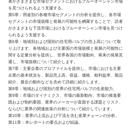
者がさまざまな市場セグメントにおけるブルーオーシャン市場
を見つけられるよう支援する。
第5章：用途別の各種市場セグメントの分析を提供し、各市場
セグメントの市場規模と発展の可能性を網羅することで、読者
がさまざまな下流市場におけるブルーオーシャン市場を見つけ
られるよう支援する。
第6章：地域別および国別の住宅用バルブの売上高について取
り上げます。各地域および主要国の市場規模と発展の可能性に
関する定量分析を提供し、世界各国の市場動向、将来の発展見
通し、市場規模について紹介します。
第7章：主要企業のプロファイルを提供し、市場における主要
企業の基本状況を、製品売上高、収益、価格、粗利益率、製品
紹介、最近の動向などを含めて詳細に紹介します。
第8章：地域および国別の世界の住宅用バルブの生産能力。
第9章：市場のダイナミクス、市場の最新動向、市場の推進要
因および制約要因、業界のメーカーが直面する課題とリスク、
ならびに業界の関連政策の分析について紹介しています。
第10章：業界の上流および下流を含む産業チェーンの分析。
第11章：本レポートの要点および結論。