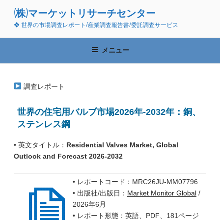
コ
(株)マーケットリサーチセンター
ン
❖ 世界の市場調査レポート/産業調査報告書/委託調査サービス
テ
ン
ツ
メニュー
へ
ス
キ
調査レポート
ッ
プ
世界の住宅用バルブ市場2026年-2032年：銅、
ステンレス鋼
• 英文タイトル：
Residential Valves Market, Global
Outlook and Forecast 2026-2032
• レポートコード：MRC26JU-MM07796
• 出版社/出版日：
Market Monitor Global
/
2026年6月
• レポート形態：英語、PDF、181ページ