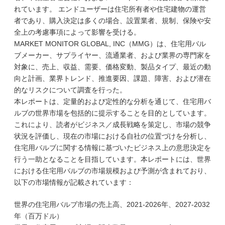
れています。 エンドユーザーは住宅所有者や住宅建物の運営
者であり、購入決定は多くの場合、設置業者、規制、保険や安
全上の考慮事項によって影響を受ける。
MARKET MONITOR GLOBAL, INC（MMG）は、住宅用バル
ブメーカー、サプライヤー、流通業者、および業界の専門家を
対象に、売上、収益、需要、価格変動、製品タイプ、最近の動
向と計画、業界トレンド、推進要因、課題、障害、および潜在
的なリスクについて調査を行った。
本レポートは、定量的および定性的な分析を通じて、住宅用バ
ルブの世界市場を包括的に提示することを目的としています。
これにより、読者がビジネス／成長戦略を策定し、市場の競争
状況を評価し、現在の市場における自社の位置づけを分析し、
住宅用バルブに関する情報に基づいたビジネス上の意思決定を
行う一助となることを目指しています。本レポートには、世界
における住宅用バルブの市場規模および予測が含まれており、
以下の市場情報が記載されています：
世界の住宅用バルブ市場の売上高、2021-2026年、2027-2032
年（百万ドル）