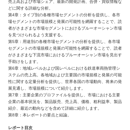
売上高および市場シェア、最新の開発計画、合併・買収情報な
どに関する詳細な分析。
第4章：タイプ別の各種市場セグメントの分析を提供し、各市
場セグメントの市場規模と発展の可能性を網羅することで、読
者がさまざまな市場セグメントにおけるブルーオーシャン市場
を見つけられるよう支援する。
第5章：用途別の各種市場セグメントの分析を提供し、各市場
セグメントの市場規模と発展の可能性を網羅することで、読者
がさまざまな下流市場におけるブルーオーシャン市場を見出す
手助けをします。
第6章：地域レベルおよび国レベルにおける鉄道車両熱管理シ
ステムの売上高。各地域および主要国の市場規模と発展の可能
性に関する定量分析を提供し、世界各国の市場動向、将来の発
展見通し、市場規模について紹介します。
第7章：主要企業のプロファイルを提供し、市場における主要
企業の基本状況を、製品販売、売上高、価格、粗利益率、製品
紹介、最近の動向などを含めて詳細に紹介します。
第8章：本レポートの要点と結論。
レポート目次