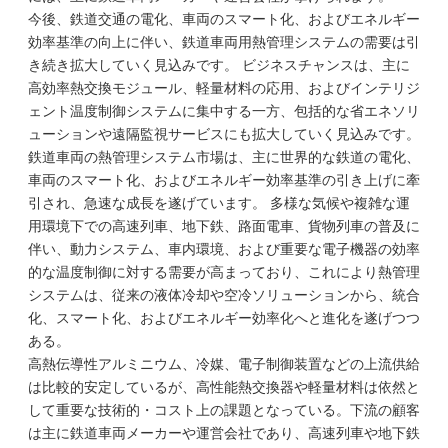
今後、鉄道交通の電化、車両のスマート化、およびエネルギー
効率基準の向上に伴い、鉄道車両用熱管理システムの需要は引
き続き拡大していく見込みです。 ビジネスチャンスは、主に
高効率熱交換モジュール、軽量材料の応用、およびインテリジ
ェント温度制御システムに集中する一方、包括的な省エネソリ
ューションや遠隔監視サービスにも拡大していく見込みです。
鉄道車両の熱管理システム市場は、主に世界的な鉄道の電化、
車両のスマート化、およびエネルギー効率基準の引き上げに牽
引され、急速な成長を遂げています。 多様な気候や複雑な運
用環境下での高速列車、地下鉄、路面電車、貨物列車の普及に
伴い、動力システム、車内環境、および重要な電子機器の効率
的な温度制御に対する需要が高まっており、これにより熱管理
システムは、従来の液体冷却や空冷ソリューションから、統合
化、スマート化、およびエネルギー効率化へと進化を遂げつつ
ある。
高熱伝導性アルミニウム、冷媒、電子制御装置などの上流供給
は比較的安定しているが、高性能熱交換器や軽量材料は依然と
して重要な技術的・コスト上の課題となっている。下流の顧客
は主に鉄道車両メーカーや運営会社であり、高速列車や地下鉄