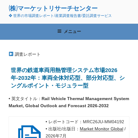
コ
(株)マーケットリサーチセンター
ン
❖ 世界の市場調査レポート/産業調査報告書/委託調査サービス
テ
ン
ツ
メニュー
へ
ス
キ
調査レポート
ッ
プ
世界の鉄道車両用熱管理システム市場2026
年-2032年：車両全体対応型、部分対応型、シ
ングルポイント・モジュラー型
• 英文タイトル：
Rail Vehicle Thermal Management System
Market, Global Outlook and Forecast 2026-2032
• レポートコード：MRC26JU-MM04192
• 出版社/出版日：
Market Monitor Global
/
2026年7月