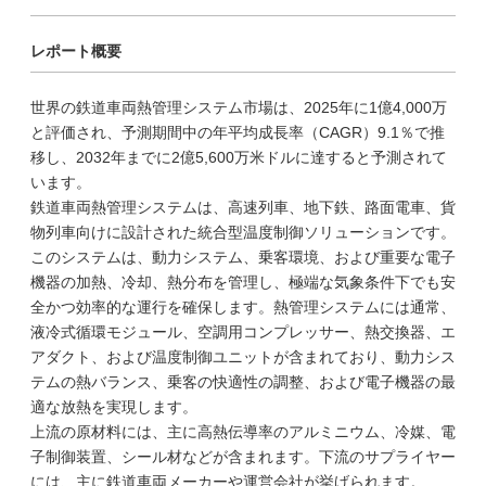
レポート概要
世界の鉄道車両熱管理システム市場は、2025年に1億4,000万
と評価され、予測期間中の年平均成長率（CAGR）9.1％で推
移し、2032年までに2億5,600万米ドルに達すると予測されて
います。
鉄道車両熱管理システムは、高速列車、地下鉄、路面電車、貨
物列車向けに設計された統合型温度制御ソリューションです。
このシステムは、動力システム、乗客環境、および重要な電子
機器の加熱、冷却、熱分布を管理し、極端な気象条件下でも安
全かつ効率的な運行を確保します。熱管理システムには通常、
液冷式循環モジュール、空調用コンプレッサー、熱交換器、エ
アダクト、および温度制御ユニットが含まれており、動力シス
テムの熱バランス、乗客の快適性の調整、および電子機器の最
適な放熱を実現します。
上流の原材料には、主に高熱伝導率のアルミニウム、冷媒、電
子制御装置、シール材などが含まれます。下流のサプライヤー
には、主に鉄道車両メーカーや運営会社が挙げられます。