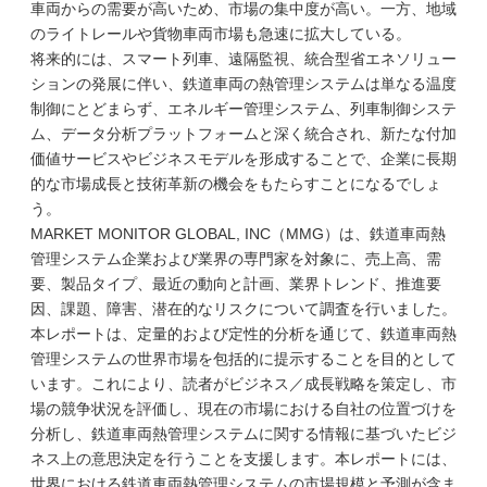
車両からの需要が高いため、市場の集中度が高い。一方、地域
のライトレールや貨物車両市場も急速に拡大している。
将来的には、スマート列車、遠隔監視、統合型省エネソリュー
ションの発展に伴い、鉄道車両の熱管理システムは単なる温度
制御にとどまらず、エネルギー管理システム、列車制御システ
ム、データ分析プラットフォームと深く統合され、新たな付加
価値サービスやビジネスモデルを形成することで、企業に長期
的な市場成長と技術革新の機会をもたらすことになるでしょ
う。
MARKET MONITOR GLOBAL, INC（MMG）は、鉄道車両熱
管理システム企業および業界の専門家を対象に、売上高、需
要、製品タイプ、最近の動向と計画、業界トレンド、推進要
因、課題、障害、潜在的なリスクについて調査を行いました。
本レポートは、定量的および定性的分析を通じて、鉄道車両熱
管理システムの世界市場を包括的に提示することを目的として
います。これにより、読者がビジネス／成長戦略を策定し、市
場の競争状況を評価し、現在の市場における自社の位置づけを
分析し、鉄道車両熱管理システムに関する情報に基づいたビジ
ネス上の意思決定を行うことを支援します。本レポートには、
世界における鉄道車両熱管理システムの市場規模と予測が含ま