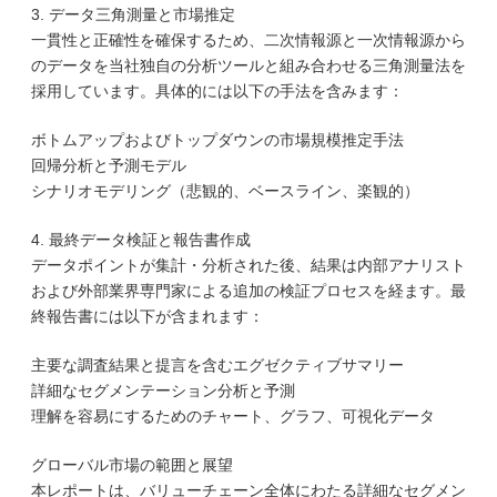
3. データ三角測量と市場推定
一貫性と正確性を確保するため、二次情報源と一次情報源から
のデータを当社独自の分析ツールと組み合わせる三角測量法を
採用しています。具体的には以下の手法を含みます：
ボトムアップおよびトップダウンの市場規模推定手法
回帰分析と予測モデル
シナリオモデリング（悲観的、ベースライン、楽観的）
4. 最終データ検証と報告書作成
データポイントが集計・分析された後、結果は内部アナリスト
および外部業界専門家による追加の検証プロセスを経ます。最
終報告書には以下が含まれます：
主要な調査結果と提言を含むエグゼクティブサマリー
詳細なセグメンテーション分析と予測
理解を容易にするためのチャート、グラフ、可視化データ
グローバル市場の範囲と展望
本レポートは、バリューチェーン全体にわたる詳細なセグメン