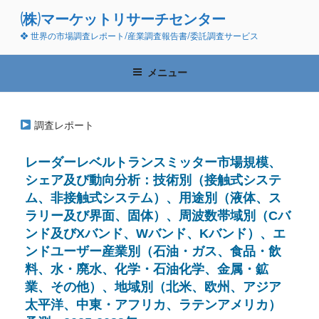
コ
(株)マーケットリサーチセンター
ン
❖ 世界の市場調査レポート/産業調査報告書/委託調査サービス
テ
ン
ツ
メニュー
へ
ス
キ
調査レポート
ッ
プ
レーダーレベルトランスミッター市場規模、
シェア及び動向分析：技術別（接触式システ
ム、非接触式システム）、用途別（液体、ス
ラリー及び界面、固体）、周波数帯域別（Cバ
ンド及びXバンド、Wバンド、Kバンド）、エ
ンドユーザー産業別（石油・ガス、食品・飲
料、水・廃水、化学・石油化学、金属・鉱
業、その他）、地域別（北米、欧州、アジア
太平洋、中東・アフリカ、ラテンアメリカ）