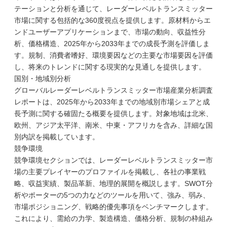
テーションと分析を通じて、レーダーレベルトランスミッター
市場に関する包括的な360度視点を提供します。原材料からエ
ンドユーザーアプリケーションまで、市場の動向、収益性分
析、価格構造、2025年から2033年までの成長予測を評価しま
す。規制、消費者嗜好、環境要因などの主要な市場要因を評価
し、将来のトレンドに関する現実的な見通しを提供します。
国別・地域別分析
グローバルレーダーレベルトランスミッター市場産業分析調査
レポートは、2025年から2033年までの地域別市場シェアと成
長予測に関する確固たる概要を提供します。対象地域は北米、
欧州、アジア太平洋、南米、中東・アフリカを含み、詳細な国
別内訳を掲載しています。
競争環境
競争環境セクションでは、レーダーレベルトランスミッター市
場の主要プレイヤーのプロファイルを掲載し、各社の事業戦
略、収益実績、製品革新、地理的展開を概説します。SWOT分
析やポーターの5つの力などのツールを用いて、強み、弱み、
市場ポジショニング、戦略的優先事項をベンチマークします。
これにより、需給の力学、製造構造、価格分析、規制の枠組み