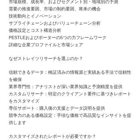
市場規模、成長率、およびセグメント別・地域別の予測
需要の推進要因、市場の制約要因、将来の機会
技術動向とイノベーション
サプライチェーンおよびバリューチェーン分析
価格設定とコスト構造分析
PESTLEおよびポーターの5つの力フレームワーク
詳細な企業プロファイルと市場シェア
なぜストレイツリサーチを選ぶのか？
信頼できるデータ：検証済みの情報源と実績ある手法で信頼性
を確保
業界専門性：アナリストが深い業界知識と予測精度を提供
カスタムリサーチ：特定のクライアント要件に基づきレポート
をカスタマイズ
専任サポート：購入後の支援とデータ説明を提供
競争力のある価格設定：手頃な価格で高品質なインサイトを提
供します
カスタマイズされたレポートが必要ですか？