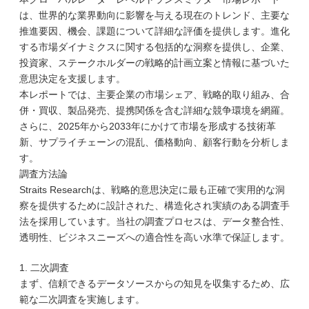
は、世界的な業界動向に影響を与える現在のトレンド、主要な
推進要因、機会、課題について詳細な評価を提供します。進化
する市場ダイナミクスに関する包括的な洞察を提供し、企業、
投資家、ステークホルダーの戦略的計画立案と情報に基づいた
意思決定を支援します。
本レポートでは、主要企業の市場シェア、戦略的取り組み、合
併・買収、製品発売、提携関係を含む詳細な競争環境を網羅。
さらに、2025年から2033年にかけて市場を形成する技術革
新、サプライチェーンの混乱、価格動向、顧客行動を分析しま
す。
調査方法論
Straits Researchは、戦略的意思決定に最も正確で実用的な洞
察を提供するために設計された、構造化され実績のある調査手
法を採用しています。当社の調査プロセスは、データ整合性、
透明性、ビジネスニーズへの適合性を高い水準で保証します。
1. 二次調査
まず、信頼できるデータソースからの知見を収集するため、広
範な二次調査を実施します。