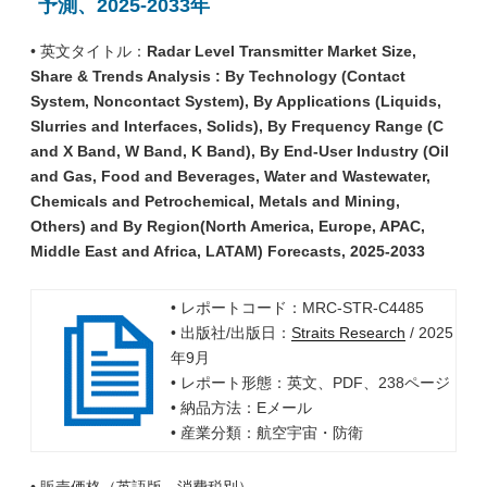
予測、2025-2033年
• 英文タイトル：
Radar Level Transmitter Market Size,
Share & Trends Analysis : By Technology (Contact
System, Noncontact System), By Applications (Liquids,
Slurries and Interfaces, Solids), By Frequency Range (C
and X Band, W Band, K Band), By End-User Industry (Oil
and Gas, Food and Beverages, Water and Wastewater,
Chemicals and Petrochemical, Metals and Mining,
Others) and By Region(North America, Europe, APAC,
Middle East and Africa, LATAM) Forecasts, 2025-2033
• レポートコード：MRC-STR-C4485
• 出版社/出版日：
Straits Research
/ 2025
年9月
• レポート形態：英文、PDF、238ページ
• 納品方法：Eメール
• 産業分類：航空宇宙・防衛