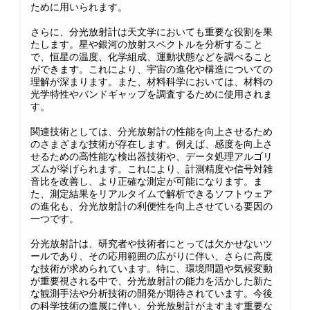
ために用いられます。
さらに、分光放射計は天文学においても重要な役割を果
たします。星や銀河の放射スペクトルを分析すること
で、恒星の温度、化学組成、運動状態などを調べること
ができます。これにより、宇宙の進化や構造についての
理解が深まります。また、材料科学においては、材料の
光学特性やバンドギャップを調査するために使用されま
す。
関連技術としては、分光放射計の性能を向上させるため
のさまざまな技術が存在します。例えば、感度を向上さ
せるための高性能な検出器技術や、データ処理アルゴリ
ズムが挙げられます。これにより、計測精度や信号対雑
音比を改善し、より正確な測定が可能になります。ま
た、測定結果をリアルタイムで解析できるソフトウェア
の進化も、分光放射計の利便性を向上させている要因の
一つです。
分光放射計は、研究者や技術者にとっては欠かせないツ
ールであり、その応用範囲の広がりに伴い、さらに高度
な技術が求められています。特に、環境問題や気候変動
が重要視される中で、分光放射計の能力を活かした新た
な観測手法や分析技術の開発が期待されています。今後
の科学技術の進展に伴い、分光放射計がますます重要な