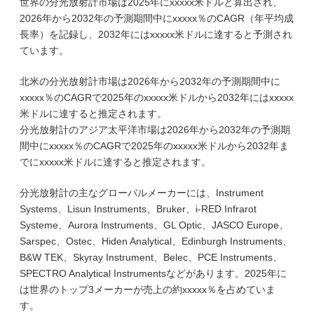
世界の分光放射計市場は2025年にxxxxx米ドルと算出され、
2026年から2032年の予測期間中にxxxxx％のCAGR（年平均成
長率）を記録し、2032年にはxxxxx米ドルに達すると予測され
ています。
北米の分光放射計市場は2026年から2032年の予測期間中に
xxxxx％のCAGRで2025年のxxxxx米ドルから2032年にはxxxxx
米ドルに達すると推定されます。
分光放射計のアジア太平洋市場は2026年から2032年の予測期
間中にxxxxx％のCAGRで2025年のxxxxx米ドルから2032年ま
でにxxxxx米ドルに達すると推定されます。
分光放射計の主なグローバルメーカーには、Instrument
Systems、Lisun Instruments、Bruker、i-RED Infrarot
Systeme、Aurora Instruments、GL Optic、JASCO Europe、
Sarspec、Ostec、Hiden Analytical、Edinburgh Instruments、
B&W TEK、Skyray Instrument、Belec、PCE Instruments、
SPECTRO Analytical Instrumentsなどがあります。2025年に
は世界のトップ3メーカーが売上の約xxxxx％を占めていま
す。