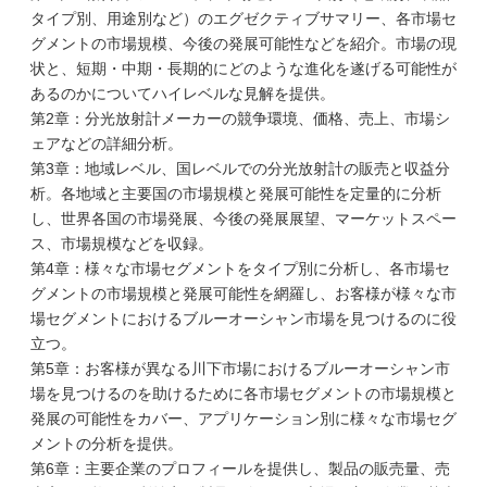
タイプ別、用途別など）のエグゼクティブサマリー、各市場セ
グメントの市場規模、今後の発展可能性などを紹介。市場の現
状と、短期・中期・長期的にどのような進化を遂げる可能性が
あるのかについてハイレベルな見解を提供。
第2章：分光放射計メーカーの競争環境、価格、売上、市場シ
ェアなどの詳細分析。
第3章：地域レベル、国レベルでの分光放射計の販売と収益分
析。各地域と主要国の市場規模と発展可能性を定量的に分析
し、世界各国の市場発展、今後の発展展望、マーケットスペー
ス、市場規模などを収録。
第4章：様々な市場セグメントをタイプ別に分析し、各市場セ
グメントの市場規模と発展可能性を網羅し、お客様が様々な市
場セグメントにおけるブルーオーシャン市場を見つけるのに役
立つ。
第5章：お客様が異なる川下市場におけるブルーオーシャン市
場を見つけるのを助けるために各市場セグメントの市場規模と
発展の可能性をカバー、アプリケーション別に様々な市場セグ
メントの分析を提供。
第6章：主要企業のプロフィールを提供し、製品の販売量、売