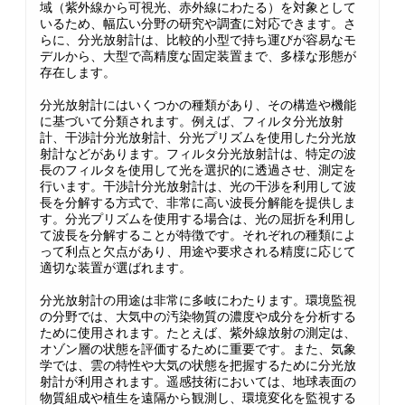
域（紫外線から可視光、赤外線にわたる）を対象として
いるため、幅広い分野の研究や調査に対応できます。さ
らに、分光放射計は、比較的小型で持ち運びが容易なモ
デルから、大型で高精度な固定装置まで、多様な形態が
存在します。
分光放射計にはいくつかの種類があり、その構造や機能
に基づいて分類されます。例えば、フィルタ分光放射
計、干渉計分光放射計、分光プリズムを使用した分光放
射計などがあります。フィルタ分光放射計は、特定の波
長のフィルタを使用して光を選択的に透過させ、測定を
行います。干渉計分光放射計は、光の干渉を利用して波
長を分解する方式で、非常に高い波長分解能を提供しま
す。分光プリズムを使用する場合は、光の屈折を利用し
て波長を分解することが特徴です。それぞれの種類によ
って利点と欠点があり、用途や要求される精度に応じて
適切な装置が選ばれます。
分光放射計の用途は非常に多岐にわたります。環境監視
の分野では、大気中の汚染物質の濃度や成分を分析する
ために使用されます。たとえば、紫外線放射の測定は、
オゾン層の状態を評価するために重要です。また、気象
学では、雲の特性や大気の状態を把握するために分光放
射計が利用されます。遥感技術においては、地球表面の
物質組成や植生を遠隔から観測し、環境変化を監視する