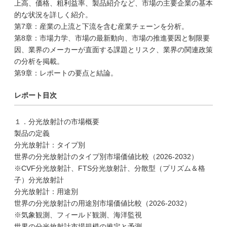
上高、価格、粗利益率、製品紹介など、市場の主要企業の基本
的な状況を詳しく紹介。
第7章：産業の上流と下流を含む産業チェーンを分析。
第8章：市場力学、市場の最新動向、市場の推進要因と制限要
因、業界のメーカーが直面する課題とリスク、業界の関連政策
の分析を掲載。
第9章：レポートの要点と結論。
レポート目次
１．分光放射計の市場概要
製品の定義
分光放射計：タイプ別
世界の分光放射計のタイプ別市場価値比較（2026-2032）
※CVF分光放射計、FTS分光放射計、分散型（プリズム＆格
子）分光放射計
分光放射計：用途別
世界の分光放射計の用途別市場価値比較（2026-2032）
※気象観測、フィールド観測、海洋監視
世界の分光放射計市場規模の推定と予測