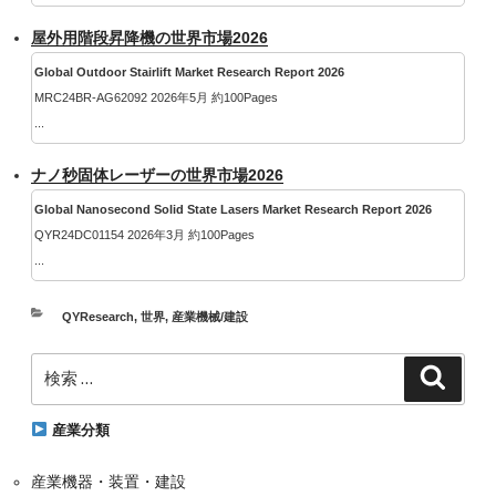
屋外用階段昇降機の世界市場2026
Global Outdoor Stairlift Market Research Report 2026
MRC24BR-AG62092 2026年5月 約100Pages
...
ナノ秒固体レーザーの世界市場2026
Global Nanosecond Solid State Lasers Market Research Report 2026
QYR24DC01154 2026年3月 約100Pages
...
カ
QYResearch
,
世界
,
産業機械/建設
テ
検
ゴ
検
索
索:
リ
ー
産業分類
産業機器・装置・建設