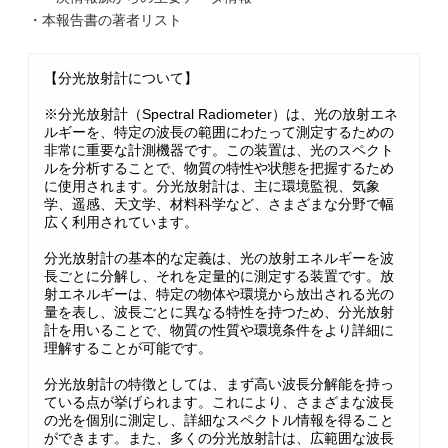
・本報告書の著者リスト
【分光放射計について】
※分光放射計（Spectral Radiometer）は、光の放射エネ
ルギーを、特定の波長の範囲にわたって測定するための
非常に重要な計測機器です。この装置は、光のスペクト
ルを分析することで、物質の特性や状態を把握するため
に使用されます。分光放射計は、主に環境監視、気象
学、遥感、天文学、材料科学など、さまざまな分野で幅
広く利用されています。
分光放射計の基本的な定義は、光の放射エネルギーを波
長ごとに分解し、それを定量的に測定する装置です。放
射エネルギーは、特定の物体や環境から放出される光の
量を表し、波長ごとに異なる特性を持つため、分光放射
計を用いることで、物質の性質や環境条件をより詳細に
理解することが可能です。
分光放射計の特徴としては、まず高い波長分解能を持っ
ている点が挙げられます。これにより、さまざまな波長
の光を個別に測定し、詳細なスペクトル情報を得ること
ができます。また、多くの分光放射計は、広範囲な波長