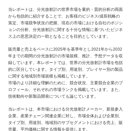
当レポートは、分光放射計の世界市場を量的・質的分析の両面
から包括的に紹介することで、お客様のビジネス/成長戦略の
策定、市場競争状況の把握、現在の市場における自社のポジシ
ョンの分析、分光放射計に関する十分な情報に基づいたビジネ
ス上の意思決定の一助となることを目的としています。
販売量と売上をベースに2025年を基準年とし2021年から2032
年までの期間の分光放射計の市場規模、推計、予想データを収
録しています。本レポートでは、世界の分光放射計市場を包括
的に区分しています。タイプ別、用途別、プレイヤー別の製品
に関する地域別市場規模も掲載しています。
市場のより詳細な理解のために、競合状況、主要競合企業のプ
ロフィール、それぞれの市場ランクを掲載しています。また、
技術動向や新製品開発についても論じています。
当レポートは、本市場における分光放射計メーカー、新規参入
企業、産業チェーン関連企業に対し、市場全体および企業別、
タイプ別、用途別、地域別のサブセグメントにおける売上、販
売量、平均価格に関する情報を提供します。