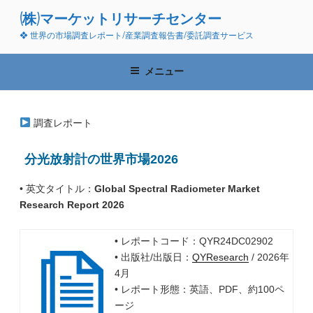
コ
(株)マーケットリサーチセンター
ン
❖ 世界の市場調査レポート/産業調査報告書/委託調査サービス
テ
ン
ツ
メニュー
へ
ス
キ
調査レポート
ッ
プ
分光放射計の世界市場2026
• 英文タイトル：
Global Spectral Radiometer Market
Research Report 2026
• レポートコード：QYR24DC02902
• 出版社/出版日：
QYResearch
/ 2026年
4月
• レポート形態：英語、PDF、約100ペ
ージ