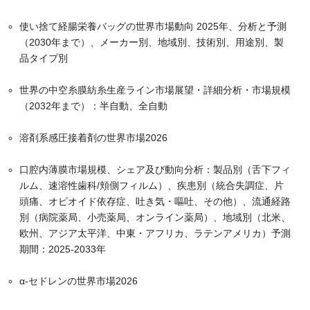
使い捨て経腸栄養バッグの世界市場動向 2025年、分析と予測
（2030年まで）、メーカー別、地域別、技術別、用途別、製
品タイプ別
世界の中空糸膜紡糸生産ライン市場展望・詳細分析・市場規模
（2032年まで）：半自動、全自動
溶剤系感圧接着剤の世界市場2026
口腔内薄膜市場規模、シェア及び動向分析：製品別（舌下フィ
ルム、速溶性歯科/頬側フィルム）、疾患別（統合失調症、片
頭痛、オピオイド依存症、吐き気・嘔吐、その他）、流通経路
別（病院薬局、小売薬局、オンライン薬局）、地域別（北米、
欧州、アジア太平洋、中東・アフリカ、ラテンアメリカ）予測
期間：2025-2033年
α-セドレンの世界市場2026