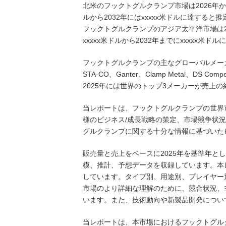
北米のフックトグルクランプ市場は2026年から2
ルから2032年にはxxxxx米ドルに達すると
フックトグルクランプのアジア太平洋市場は202
xxxxx米ドルから2032年までにxxxxx米
フックトグルクランプの主なグローバルメーカーには、AM
STA-CO、Ganter、Clamp Metal、DS Comp
2025年には世界のトップ3メーカーが売上の約
当レポートは、フックトグルクランプの世界
様のビジネス/成長戦略の策定、市場競争状
グルクランプに関する十分な情報に基づいた
販売量と売上をベースに2025年を基準年とし
模、推計、予想データを収録しています。本
しています。タイプ別、用途別、プレイヤー
市場のより詳細な理解のために、競合状況、
います。また、技術動向や新製品開発につい
当レポートは、本市場におけるフックトグル