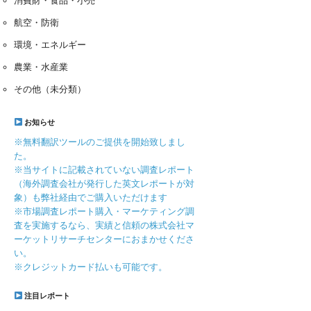
消費財・食品・小売
航空・防衛
環境・エネルギー
農業・水産業
その他（未分類）
お知らせ
※無料翻訳ツールのご提供を開始致しまし
た。
※当サイトに記載されていない調査レポート
（海外調査会社が発行した英文レポートが対
象）も弊社経由でご購入いただけます
※市場調査レポート購入・マーケティング調
査を実施するなら、実績と信頼の株式会社マ
ーケットリサーチセンターにおまかせくださ
い。
※クレジットカード払いも可能です。
注目レポート