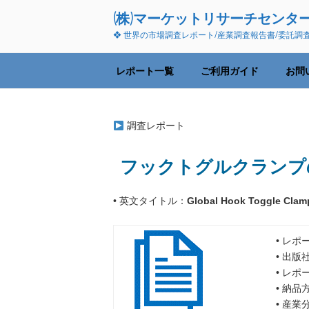
コ
(株)マーケットリサーチセンタ
ン
❖ 世界の市場調査レポート/産業調査報告書/委託調
テ
ン
ツ
レポート一覧
ご利用ガイド
お問
へ
ス
キ
調査レポート
ッ
プ
フックトグルクランプの
• 英文タイトル：
Global Hook Toggle Clam
• レポ
• 出版
• レポ
• 納
• 産業