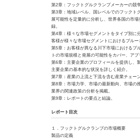
第2章：フックトグルクランプメーカーの競
第3章：地域レベル、国レベルでのフックト
展可能性を定量的に分析し、世界各国の市場
録。
第4章：様々な市場セグメントをタイプ別に
客様が様々な市場セグメントにおけるブルー
第5章：お客様が異なる川下市場におけるブ
トの市場規模と発展の可能性をカバー、アプ
第6章：主要企業のプロフィールを提供し、
主要企業の基本的な状況を詳しく紹介。
第7章：産業の上流と下流を含む産業チェー
第8章：市場力学、市場の最新動向、市場の
業界の関連政策の分析を掲載。
第9章：レポートの要点と結論。
レポート目次
１．フックトグルクランプの市場概要
製品の定義