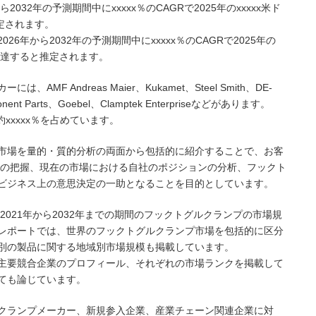
032年の予測期間中にxxxxx％のCAGRで2025年のxxxxx米ド
推定されます。
6年から2032年の予測期間中にxxxxx％のCAGRで2025年の
ドルに達すると推定されます。
F Andreas Maier、Kukamet、Steel Smith、DE-
onent Parts、Goebel、Clamptek Enterpriseなどがあります。
xxxxx％を占めています。
市場を量的・質的分析の両面から包括的に紹介することで、お客
況の把握、現在の市場における自社のポジションの分析、フックト
ビジネス上の意思決定の一助となることを目的としています。
2021年から2032年までの期間のフックトグルクランプの市場規
レポートでは、世界のフックトグルクランプ市場を包括的に区分
別の製品に関する地域別市場規模も掲載しています。
主要競合企業のプロフィール、それぞれの市場ランクを掲載して
ても論じています。
クランプメーカー、新規参入企業、産業チェーン関連企業に対