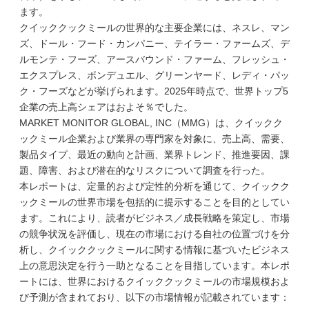
ます。
クイッククックミールの世界的な主要企業には、ネスレ、マン
ズ、ドール・フード・カンパニー、テイラー・ファームズ、デ
ルモンテ・フーズ、アースバウンド・ファーム、フレッシュ・
エクスプレス、ボンデュエル、グリーンヤード、レディ・パッ
ク・フーズなどが挙げられます。2025年時点で、世界トップ5
企業の売上高シェアはおよそ％でした。
MARKET MONITOR GLOBAL, INC（MMG）は、クイックク
ックミール企業および業界の専門家を対象に、売上高、需要、
製品タイプ、最近の動向と計画、業界トレンド、推進要因、課
題、障害、および潜在的なリスクについて調査を行った。
本レポートは、定量的および定性的分析を通じて、クイックク
ックミールの世界市場を包括的に提示することを目的としてい
ます。これにより、読者がビジネス／成長戦略を策定し、市場
の競争状況を評価し、現在の市場における自社の位置づけを分
析し、クイッククックミールに関する情報に基づいたビジネス
上の意思決定を行う一助となることを目指しています。本レポ
ートには、世界におけるクイッククックミールの市場規模およ
び予測が含まれており、以下の市場情報が記載されています：