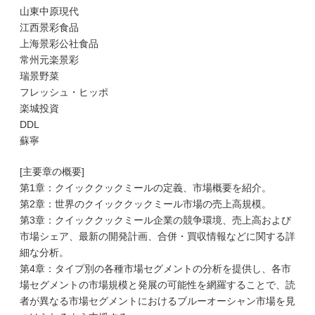
山東中原現代
江西景彩食品
上海景彩公社食品
常州元楽景彩
瑞景野菜
フレッシュ・ヒッポ
楽城投資
DDL
蘇寧
[主要章の概要]
第1章：クイッククックミールの定義、市場概要を紹介。
第2章：世界のクイッククックミール市場の売上高規模。
第3章：クイッククックミール企業の競争環境、売上高および
市場シェア、最新の開発計画、合併・買収情報などに関する詳
細な分析。
第4章：タイプ別の各種市場セグメントの分析を提供し、各市
場セグメントの市場規模と発展の可能性を網羅することで、読
者が異なる市場セグメントにおけるブルーオーシャン市場を見