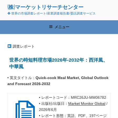
コ
(株)マーケットリサーチセンター
ン
❖ 世界の市場調査レポート/産業調査報告書/委託調査サービス
テ
ン
ツ
メニュー
へ
ス
キ
調査レポート
ッ
プ
世界の時短料理市場2026年-2032年：西洋風、
中華風
• 英文タイトル：
Quick-cook Meal Market, Global Outlook
and Forecast 2026-2032
• レポートコード：MRC26JU-MM06782
• 出版社/出版日：
Market Monitor Global
/
2026年6月
• レポート形態：英語、PDF、197ページ