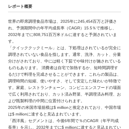
レポート概要
世界の即席調理食品市場は、2025年に245,454百万と評価さ
れ、予測期間中の年平均成長率（CAGR）15.5％で推移し、
2032年までに808,751百万米ドルに達すると予測されていま
す。
「クイッククックミール」とは、下処理はされているが完全に
調理されていない食品を指します。通常、洗浄、カット、分量
分けがされており、中には軽く下茹でや味付けが施されている
ものもあります。 消費者は自宅で加熱するか、短時間調理す
るだけで料理を完成させることができます。これらの製品は、
調理時間の短縮、使いやすさ、そして安定した味わいが特徴で
す。家庭、レストランチェーン、コンビニエンスフードの場面
で広く利用されており、カット済み野菜、半調理済み料理、お
よび既製料理の中間に位置付けられます。
2025年の米国市場規模は$ millionと推定されており、中国市場
は$ millionに達すると見込まれています。
「西洋風」セグメントは、今後6年間で％のCAGR（年平均成
長率）を示し、2032年までに$ millionに達すると見込まれてい