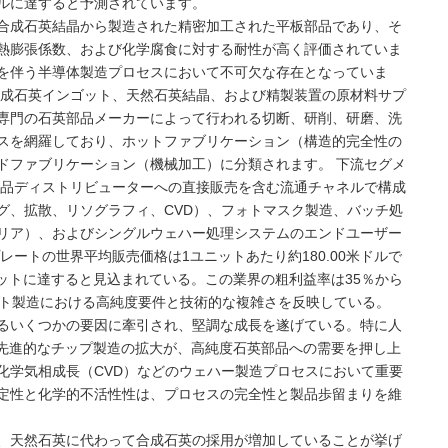
米ドルに達すると予測されています。
合成石英結晶から製造された精密加工された平板部品であり、そ
熱膨張係数、および化学腐食に対する耐性が高く評価されていま
を伴う半導体製造プロセスにおいて不可欠な存在となっていま
合成石英インゴット、天然石英結晶、および精製装置の原材料サプ
専門の石英部品メーカーによって行われる切断、研削、研磨、洗
スを網羅しており、ホットファブリケーション（構造的完全性の
ドファブリケーション（機械加工）に分類されます。 下流セグメ
部品ディストリビューターへの直接販売を含む流通チャネルで構成
グ、拡散、リソグラフィ、CVD）、フォトマスク製造、バッチ処
リア）、およびシングルウェハー処理システムのエンドユーザー
レートの世界平均販売価格は1ユニットあたり約180.00米ドルで
kユニットに達すると見込まれている。この業界の粗利益率は35％から
ート製造における高純度要件と技術的な複雑さを反映している。
るいくつかの要因に牽引され、堅調な成長を遂げている。特に人
の先進的なチップ製造の拡大が、高純度石英部品への需要を押し上
化学気相成長（CVD）などのウェハー製造プロセスにおいて重要
定性と化学的不活性性は、プロセスの完全性と製品歩留まりを維
、天然石英に代わって合成石英の採用が増加していることが挙げ