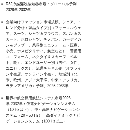
R32冷媒漏洩検知器市場：グローバル予測
2026年-2032年
企業向けファッション市場規模、シェア、ト
レンド分析：製品タイプ別（フォーマルウェ
ア、スーツ、シャツ＆ブラウス、ズボン＆ス
カート、ポロシャツ、チノパン、カーディガ
ン＆ブレザー、業界別ユニフォーム（医療、
小売、ホスピタリティ、航空など）、警備用
ユニフォーム、ネクタイ＆スカーフ、ベル
ト、靴）、エンドユーザー別（男性、女性、
ユニセックス）、流通チャネル別（オフライ
ン小売店、オンライン小売）、地域別（北
米、欧州、アジア太平洋、中東・アフリカ、
ラテンアメリカ）予測、2025-2033年
世界の航空機用航法システム市場2026
年-2032年：低速ナビゲーションシステム
（10 Hz以下）、中～高速ナビゲーションシ
ステム（20～50 Hz）、高ダイナミックナビ
ゲーションシステム（100 Hz以上）