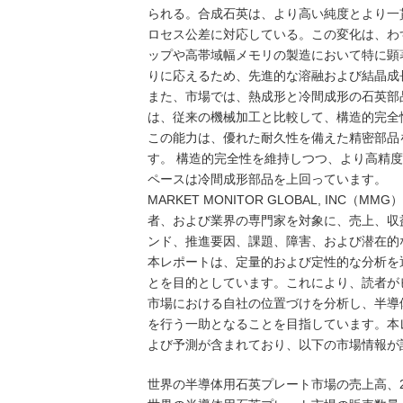
られる。合成石英は、より高い純度とより一
ロセス公差に対応している。この変化は、わ
ップや高帯域幅メモリの製造において特に顕
りに応えるため、先進的な溶融および結晶成
また、市場では、熱成形と冷間成形の石英部
は、従来の機械加工と比較して、構造的完全
この能力は、優れた耐久性を備えた精密部品
す。 構造的完全性を維持しつつ、より高精
ペースは冷間成形部品を上回っています。
MARKET MONITOR GLOBAL, I
者、および業界の専門家を対象に、売上、収
ンド、推進要因、課題、障害、および潜在的
本レポートは、定量的および定性的な分析を
とを目的としています。これにより、読者が
市場における自社の位置づけを分析し、半導
を行う一助となることを目指しています。本
よび予測が含まれており、以下の市場情報が
世界の半導体用石英プレート市場の売上高、2021