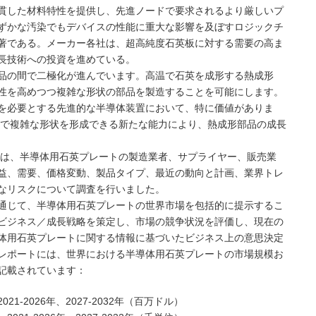
貫した材料特性を提供し、先進ノードで要求されるより厳しいプ
ずかな汚染でもデバイスの性能に重大な影響を及ぼすロジックチ
著である。メーカー各社は、超高純度石英板に対する需要の高ま
長技術への投資を進めている。
品の間で二極化が進んでいます。高温で石英を成形する熱成形
性を高めつつ複雑な形状の部品を製造することを可能にします。
を必要とする先進的な半導体装置において、特に価値がありま
度で複雑な形状を形成できる新たな能力により、熱成形部品の成長
NC（MMG）は、半導体用石英プレートの製造業者、サプライヤー、販売業
益、需要、価格変動、製品タイプ、最近の動向と計画、業界トレ
なリスクについて調査を行いました。
通じて、半導体用石英プレートの世界市場を包括的に提示するこ
ビジネス／成長戦略を策定し、市場の競争状況を評価し、現在の
体用石英プレートに関する情報に基づいたビジネス上の意思決定
レポートには、世界における半導体用石英プレートの市場規模お
記載されています：
-2026年、2027-2032年（百万ドル）