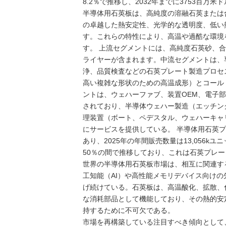
8.2％で推移し、2032年までに3753百万
半導体用石英板は、高純度の溶融石英または
の卓越した熱安定性、光学的な透明度、低い
す。これらの特性により、高温や過酷な環境
す。 上流セグメントには、高純度石英砂、
ライヤーが含まれます。中流セグメントは、
浄、品質検査などの石英プレート製造プロセ
高い複雑な形状のための高温成形）とコール
ントは、ウェハーファブ、装置OEM、電子
されており、半導体ウェハー製造（エッチン
理装置（ボート、ペデスタル、ウェハーキャ
にサービスを提供している。 半導体用石英プ
あり、2025年の年間販売数量は13,056
50％の間で推移しており、これは石英プレ
世界の半導体用石英板市場は、相互に関連す
工知能（AI）や高性能メモリデバイス向け
げ続けている。石英板は、高温酸化、拡散、
な消耗部品として機能しており、その熱的安
持するために不可欠である。
市場を再構築している注目すべき傾向として