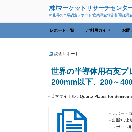
コ
(株)マーケットリサーチセンタ
ン
❖ 世界の市場調査レポート/産業調査報告書/委託調
テ
ン
ツ
レポート一覧
ご利用ガイド
お問
へ
ス
キ
調査レポート
ッ
プ
世界の半導体用石英プレー
200mm以下、200～40
• 英文タイトル：
Quartz Plates for Semico
• レポートコ
• 出版社/
• レポート