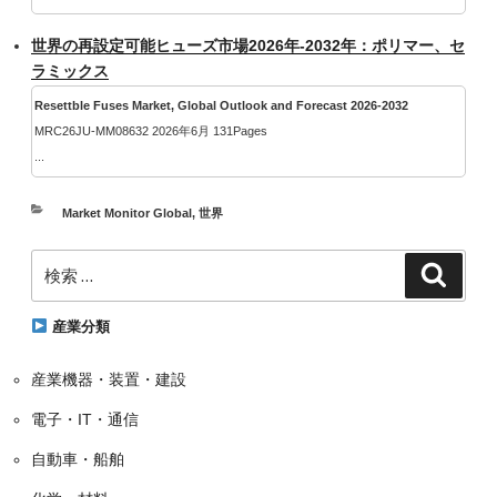
世界の再設定可能ヒューズ市場2026年-2032年：ポリマー、セ
ラミックス
Resettble Fuses Market, Global Outlook and Forecast 2026-2032
MRC26JU-MM08632 2026年6月 131Pages
...
カ
Market Monitor Global
,
世界
テ
検
ゴ
検
索
索:
リ
ー
産業分類
産業機器・装置・建設
電子・IT・通信
自動車・船舶