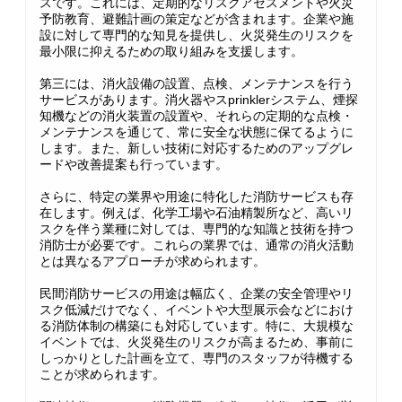
スです。これには、定期的なリスクアセスメントや火災
予防教育、避難計画の策定などが含まれます。企業や施
設に対して専門的な知見を提供し、火災発生のリスクを
最小限に抑えるための取り組みを支援します。
第三には、消火設備の設置、点検、メンテナンスを行う
サービスがあります。消火器やスprinklerシステム、煙探
知機などの消火装置の設置や、それらの定期的な点検・
メンテナンスを通じて、常に安全な状態に保てるように
します。また、新しい技術に対応するためのアップグレ
ードや改善提案も行っています。
さらに、特定の業界や用途に特化した消防サービスも存
在します。例えば、化学工場や石油精製所など、高いリ
スクを伴う業種に対しては、専門的な知識と技術を持つ
消防士が必要です。これらの業界では、通常の消火活動
とは異なるアプローチが求められます。
民間消防サービスの用途は幅広く、企業の安全管理やリ
スク低減だけでなく、イベントや大型展示会などにおけ
る消防体制の構築にも対応しています。特に、大規模な
イベントでは、火災発生のリスクが高まるため、事前に
しっかりとした計画を立て、専門のスタッフが待機する
ことが求められます。