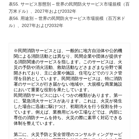
表55. サービス形態別 – 世界の民間防火サービス市場規模（百
万米ドル）、2027年および2032年
表56. 用途別 – 世界の民間防火サービス市場規模（百万米ド
ル）、2027年および2032年
※民間消防サービスとは、一般的に地方自治体や公的機
関による消防活動とは異なり、民間企業や団体が提供す
る消防関連のサービスを指します。このサービスは、火
災の予防や消火活動、救助活動などさまざまな分野で展
開されており、主に企業や施設、住宅などでのリスク管
理を目的としています。民間消防サービスは、特に消防
署のサービスが行き届かない地域や、大規模な商業施設
において重要な役割を果たしています。
民間消防サービスにはいくつかの種類があります。第一
に、緊急消火サービスがあります。これは、火災が発生
した場合に迅速に駆けつけ、初期消火を行う役割を持っ
ています。例えば、業務用ビルや工場などでは、内部に
専任の消防チームを持ち、火災の際に素早く対応できる
体制を整えています。
第二に、火災予防と安全管理のコンサルティングサービ