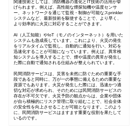
関連技術としては、消防機器の進化とIT技術の活用が挙
げられます。例えば、高性能な煙探知機や温度センサ
ー、ネットワークを通じて監視・制御が可能なスprinkler
システムなど、最新技術を駆使することで、より早く、
より効率的に火災に対応することができます。
AI（人工知能）やIoT（モノのインターネット）を用いた
システムも急成長しています。これにより、火災の発生
をリアルタイムで監視し、自動的に通知を行い、対応を
迅速化することが可能になっています。例えば、異常検
知システムを導入することで、煙や温度の異常が発生し
た際に自動で通知される仕組みが整えられています。
民間消防サービスは、災害を未然に防ぐための重要な手
段であると同時に、万が一の事態に備えるための重要な
資源でもあります。火災が発生した際には、迅速かつ適
切な対応が求められ、そのためには民間消防サービスの
存在が不可欠です。火災予防の観点からは、企業や団体
が自ら積極的にリスク管理に取り組むことで、社会全体
の安全性を向上させることが可能となります。このよう
に、民間消防サービスはますます重要な役割を果たして
いるのです。