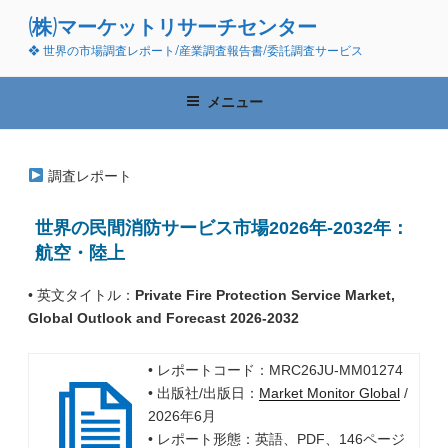
コ
(株)マーケットリサーチセンター
ン
❖ 世界の市場調査レポート/産業調査報告書/委託調査サービス
テ
ン
ツ
メニュー
へ
ス
キ
調査レポート
ッ
プ
世界の民間消防サービス市場2026年-2032年：
航空・陸上
• 英文タイトル：
Private Fire Protection Service Market,
Global Outlook and Forecast 2026-2032
• レポートコード：MRC26JU-MM01274
• 出版社/出版日：
Market Monitor Global
/
2026年6月
• レポート形態：英語、PDF、146ページ