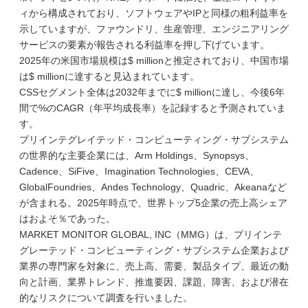
ィから構成されており、ソフトウェアやIPと同様の粗利益率を
示していますが、ファウンドリ、生産管理、エンジニアリング
サービスの要素が報告される利益率を押し下げています。
2025年の米国市場規模は$ millionと推定されており、中国市場
は$ millionに達すると見込まれています。
CSSセグメント全体は2032年までに$ millionに達し、今後6年
間で%のCAGR（年平均成長率）を記録すると予測されていま
す。
プリインテグレイテッド・コンピューティング・サブシステム
の世界的な主要企業には、Arm Holdings、Synopsys、
Cadence、SiFive、Imagination Technologies、CEVA、
GlobalFoundries、Andes Technology、Quadric、Akeanaなど
が含まれる。2025年時点で、世界トップ5企業の売上高シェア
はおよそ％であった。
MARKET MONITOR GLOBAL, INC（MMG）は、プリインテ
グレーテッド・コンピューティング・サブシステム企業および
業界の専門家を対象に、売上高、需要、製品タイプ、最近の動
向と計画、業界トレンド、推進要因、課題、障害、および潜在
的なリスクについて調査を行いました。