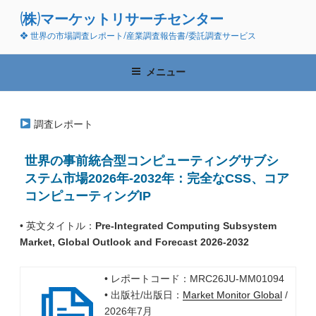
コ
(株)マーケットリサーチセンター
ン
❖ 世界の市場調査レポート/産業調査報告書/委託調査サービス
テ
ン
ツ
メニュー
へ
ス
キ
調査レポート
ッ
プ
世界の事前統合型コンピューティングサブシ
ステム市場2026年-2032年：完全なCSS、コア
コンピューティングIP
• 英文タイトル：
Pre-Integrated Computing Subsystem
Market, Global Outlook and Forecast 2026-2032
• レポートコード：MRC26JU-MM01094
• 出版社/出版日：
Market Monitor Global
/
2026年7月