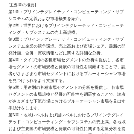
[主要章の概要]
第1章：プリインテグレイテッド・コンピューティング・サブ
システムの定義および市場概要を紹介。
第2章：世界におけるプリインテグレーテッド・コンピューテ
ィング・サブシステムの売上高規模。
第3章：プリインテグレーテッド・コンピューティング・サブ
システム企業の競争環境、売上高および市場シェア、最新の開
発計画、合併・買収情報などに関する詳細な分析。
第4章：タイプ別の各種市場セグメントの分析を提供し、各市
場セグメントの市場規模と発展の可能性を網羅することで、読
者がさまざまな市場セグメントにおけるブルーオーシャン市場
を見つけられるよう支援する。
第5章：用途別の各種市場セグメントの分析を提供し、各市場
セグメントの市場規模と発展の可能性を網羅することで、読者
がさまざまな下流市場におけるブルーオーシャン市場を見出す
手助けをします。
第6章：地域レベルおよび国レベルにおけるプリインテグレイ
テッド・コンピューティング・サブシステムの売上高。各地域
および主要国の市場規模と発展の可能性に関する定量分析を提