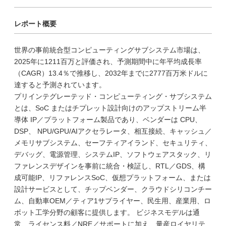
レポート概要
世界の事前統合型コンピューティングサブシステム市場は、
2025年に1211百万と評価され、予測期間中に年平均成長率
（CAGR）13.4％で推移し、2032年までに2777百万米ドルに
達すると予測されています。
プリインテグレーテッド・コンピューティング・サブシステム
とは、SoC またはチプレット設計向けのアップストリーム半
導体 IP／プラットフォーム製品であり、ベンダーは CPU、
DSP、 NPU/GPU/AIアクセラレータ、相互接続、キャッシュ／
メモリサブシステム、セーフティアイランド、セキュリティ、
デバッグ、電源管理、システムIP、ソフトウェアスタック、リ
ファレンスデザインを事前に統合・検証し、RTL／GDS、構
成可能IP、リファレンスSoC、仮想プラットフォーム、または
設計サービスとして、チップベンダー、クラウドシリコンチー
ム、自動車OEM／ティア1サプライヤー、民生用、産業用、ロ
ボット工学分野の顧客に提供します。 ビジネスモデルは通
常、ライセンス料／NRE／サポートに加え、量産ロイヤリテ