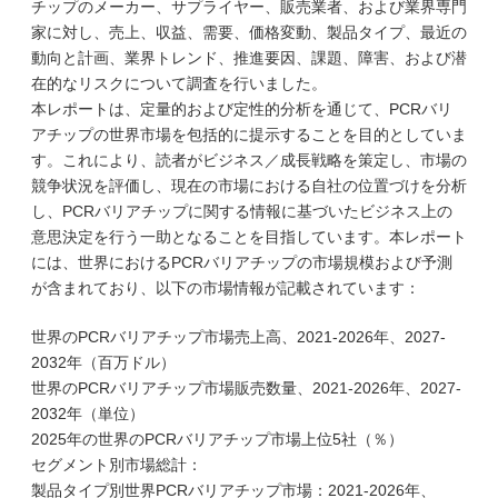
チップのメーカー、サプライヤー、販売業者、および業界専門
家に対し、売上、収益、需要、価格変動、製品タイプ、最近の
動向と計画、業界トレンド、推進要因、課題、障害、および潜
在的なリスクについて調査を行いました。
本レポートは、定量的および定性的分析を通じて、PCRバリ
アチップの世界市場を包括的に提示することを目的としていま
す。これにより、読者がビジネス／成長戦略を策定し、市場の
競争状況を評価し、現在の市場における自社の位置づけを分析
し、PCRバリアチップに関する情報に基づいたビジネス上の
意思決定を行う一助となることを目指しています。本レポート
には、世界におけるPCRバリアチップの市場規模および予測
が含まれており、以下の市場情報が記載されています：
世界のPCRバリアチップ市場売上高、2021-2026年、2027-
2032年（百万ドル）
世界のPCRバリアチップ市場販売数量、2021-2026年、2027-
2032年（単位）
2025年の世界のPCRバリアチップ市場上位5社（％）
セグメント別市場総計：
製品タイプ別世界PCRバリアチップ市場：2021-2026年、