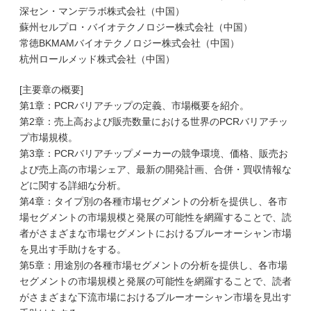
深セン・マンデラボ株式会社（中国）
蘇州セルプロ・バイオテクノロジー株式会社（中国）
常徳BKMAMバイオテクノロジー株式会社（中国）
杭州ロールメッド株式会社（中国）
[主要章の概要]
第1章：PCRバリアチップの定義、市場概要を紹介。
第2章：売上高および販売数量における世界のPCRバリアチッ
プ市場規模。
第3章：PCRバリアチップメーカーの競争環境、価格、販売お
よび売上高の市場シェア、最新の開発計画、合併・買収情報な
どに関する詳細な分析。
第4章：タイプ別の各種市場セグメントの分析を提供し、各市
場セグメントの市場規模と発展の可能性を網羅することで、読
者がさまざまな市場セグメントにおけるブルーオーシャン市場
を見出す手助けをする。
第5章：用途別の各種市場セグメントの分析を提供し、各市場
セグメントの市場規模と発展の可能性を網羅することで、読者
がさまざまな下流市場におけるブルーオーシャン市場を見出す