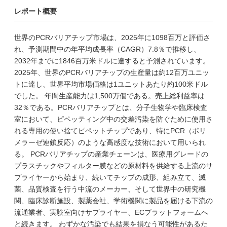
レポート概要
世界のPCRバリアチップ市場は、2025年に1098百万と評価さ
れ、予測期間中の年平均成長率（CAGR）7.8％で推移し、
2032年までに1846百万米ドルに達すると予測されています。
2025年、世界のPCRバリアチップの生産量は約12百万ユニッ
トに達し、世界平均市場価格は1ユニットあたり約100米ドル
でした。 年間生産能力は1,500万個である。売上総利益率は
32％である。PCRバリアチップとは、分子生物学や臨床検査
室において、ピペッティング中の交差汚染を防ぐために使用さ
れる専用の使い捨てピペットチップであり、特にPCR（ポリ
メラーゼ連鎖反応）のような高感度な技術において用いられ
る。 PCRバリアチップの産業チェーンは、医療用グレードの
プラスチックやフィルター膜などの原材料を供給する上流のサ
プライヤーから始まり、続いてチップの成形、組み立て、滅
菌、品質検査を行う中流のメーカー、そして世界中の研究機
関、臨床診断施設、製薬会社、学術機関に製品を届ける下流の
流通業者、実験室向けサプライヤー、ECプラットフォームへ
と続きます。 わずかな汚染でも結果を損なう可能性があるた