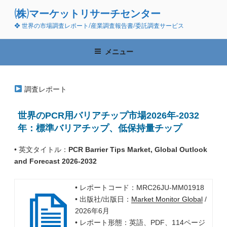
コ
(株)マーケットリサーチセンター
ン
❖ 世界の市場調査レポート/産業調査報告書/委託調査サービス
テ
ン
ツ
メニュー
へ
ス
キ
調査レポート
ッ
プ
世界のPCR用バリアチップ市場2026年-2032
年：標準バリアチップ、低保持量チップ
• 英文タイトル：
PCR Barrier Tips Market, Global Outlook
and Forecast 2026-2032
• レポートコード：MRC26JU-MM01918
• 出版社/出版日：
Market Monitor Global
/
2026年6月
• レポート形態：英語、PDF、114ページ