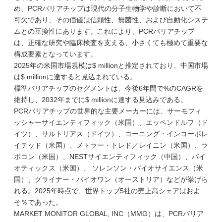
め、PCRバリアチップは現代の分子生物学や診断において不
可欠であり、その価値は信頼性、無菌性、および自動化システ
ムとの互換性にあります。これにより、PCRバリアチップ
は、正確な研究や臨床検査を支える、小さくても極めて重要な
構成要素となっています。
2025年の米国市場規模は$ millionと推定されており、中国市場
は$ millionに達すると見込まれている。
標準バリアチップのセグメントは、今後6年間で%のCAGRを
維持し、2032年までに$ millionに達する見込みである。
PCRバリアチップの世界的な主要メーカーには、サーモフィ
ッシャーサイエンティフィック（米国）、エッペンドルフ（ド
イツ）、サルトリアス（ドイツ）、コーニング・インコーポレ
イテッド（米国）、メトラー・トレド／レイニン（米国）、ラ
ボコン（米国）、NESTサイエンティフィック（中国）、バイ
オティックス（米国）、 ソレンソン・バイオサイエンス（米
国）、グライナー・バイオワン（オーストリア）などが挙げら
れる。2025年時点で、世界トップ5社の売上高シェアはおよ
そ％であった。
MARKET MONITOR GLOBAL, INC（MMG）は、PCRバリア