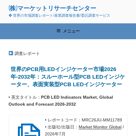
コ
(株)マーケットリサーチセンター
ン
❖ 世界の市場調査レポート/産業調査報告書/委託調査サービス
テ
ン
ツ
メニュー
へ
ス
キ
調査レポート
ッ
プ
世界のPCB用LEDインジケーター市場2026
年-2032年：スルーホール型PCB LEDインジケ
ーター、表面実装型PCB LEDインジケーター
• 英文タイトル：
PCB LED Indicators Market, Global
Outlook and Forecast 2026-2032
• レポートコード：MRC26JU-MM11789
• 出版社/出版日：
Market Monitor Global
/
2026年7月