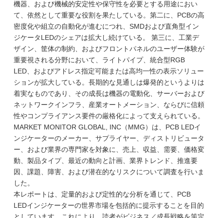
機器、および機械的安定性や保守性を必要とする用途におい
て、依然として重要な役割を果たしている。第二に、PCBの高
密度化や組立の自動化が進むにつれ、SMDおよび直角型イン
ジケータLEDのシェアは拡大し続けている。 第三に、工業デ
ザイン、筐体の制約、およびフロントパネルのユーザー体験が
重要視される分野において、ライトパイプ、統合型RGB
LED、およびアドレス指定可能または高均一性の表示ソリュー
ションが拡大している。長期的な見通しは爆発的というよりは
着実なものであり、その成長は機器の電動化、サーバーおよび
ネットワークインフラ、産業オートメーション、ならびに信頼
性やコンプライアンス要件の厳格化によって支えられている。
MARKET MONITOR GLOBAL, INC（MMG）は、PCB LEDイ
ンジケーターのメーカー、サプライヤー、ディストリビュータ
ー、および業界の専門家を対象に、売上、収益、需要、価格変
動、製品タイプ、最近の動向と計画、業界トレンド、推進要
因、課題、障害、および潜在的なリスクについて調査を行いま
した。
本レポートは、定量的および定性的な分析を通じて、PCB
LEDインジケーターの世界市場を包括的に提示することを目的
としています。これにより、読者がビジネス／成長戦略を策定