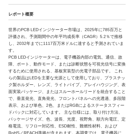
レポート概要
世界のPCB LEDインジケーター市場は、2025年に785百万と
評価され、予測期間中の年平均成長率（CAGR）5.2％で推移
し、2032年までに1117百万米ドルに達すると予測されていま
す。
PCB LEDインジケーターは、電子機器内部の電気、通信、故
障、ポート、動作モード、または診断状態を可視光信号に変換
するために使用される、基板実装型の光電子部品です。 これ
らの製品はLEDを主要な光源として使用しており、プラスチッ
ク製ホルダー、レンズ、ライトパイプ、アレイハウジング、表
面実装パッケージ、またはスルーホールリードを統合すること
で、垂直発光、直角発光、フロントパネルへの光透過、多段階
表示、および単色、2色、またはRGBによるステータスフィー
ドバックに対応しています。 主な仕様には、取り付け方法、
パッケージサイズ、色、波長、光度、視野角、順方向電圧、定
格電流、リフロー対応性、ESD耐性、難燃性材料、および
RoHS／REACH準拠が含まれます。本調査では、電子機器に