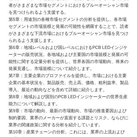
者がさまざまな市場セグメントにおけるブルーオーシャン市場
を見つけられるよう支援する。
第5章：用途別の各種市場セグメントの分析を提供し、各市場
セグメントの市場規模と発展の可能性を網羅することで、読者
がさまざまな下流市場におけるブルーオーシャン市場を見つけ
られるよう支援します。
第6章：地域レベルおよび国レベルにおけるPCB LEDインジケ
ーターの販売状況。各地域および主要国の市場規模と発展の可
能性に関する定量分析を提供し、世界各国の市場動向、将来の
発展見通し、市場規模について紹介します。
第7章：主要企業のプロファイルを提供し、市場における主要
企業の基本状況を、製品販売、売上高、価格、粗利益率、製品
導入、最近の動向などを含めて詳細に紹介します。
第8章：地域および国別のPCB LEDインジケーターの世界生産
能力について解説します。
第9章：市場の動向、最新の市場動向、市場の推進要因および
制約要因、業界のメーカーが直面する課題とリスク、ならびに
業界の関連政策に関する分析を紹介しています。
第10章：産業チェーンの分析。これには、業界の上流および