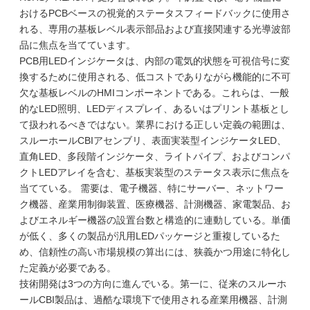
おけるPCBベースの視覚的ステータスフィードバックに使用さ
れる、専用の基板レベル表示部品および直接関連する光導波部
品に焦点を当てています。
PCB用LEDインジケータは、内部の電気的状態を可視信号に変
換するために使用される、低コストでありながら機能的に不可
欠な基板レベルのHMIコンポーネントである。これらは、一般
的なLED照明、LEDディスプレイ、あるいはプリント基板とし
て扱われるべきではない。業界における正しい定義の範囲は、
スルーホールCBIアセンブリ、表面実装型インジケータLED、
直角LED、多段階インジケータ、ライトパイプ、およびコンパ
クトLEDアレイを含む、基板実装型のステータス表示に焦点を
当てている。 需要は、電子機器、特にサーバー、ネットワー
ク機器、産業用制御装置、医療機器、計測機器、家電製品、お
よびエネルギー機器の設置台数と構造的に連動している。単価
が低く、多くの製品が汎用LEDパッケージと重複しているた
め、信頼性の高い市場規模の算出には、狭義かつ用途に特化し
た定義が必要である。
技術開発は3つの方向に進んでいる。第一に、従来のスルーホ
ールCBI製品は、過酷な環境下で使用される産業用機器、計測