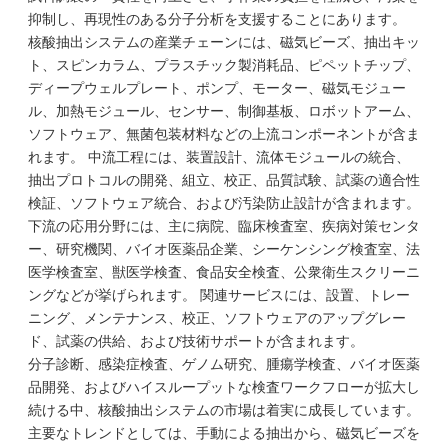
抑制し、再現性のある分子分析を支援することにあります。
核酸抽出システムの産業チェーンには、磁気ビーズ、抽出キッ
ト、スピンカラム、プラスチック製消耗品、ピペットチップ、
ディープウェルプレート、ポンプ、モーター、磁気モジュー
ル、加熱モジュール、センサー、制御基板、ロボットアーム、
ソフトウェア、無菌包装材料などの上流コンポーネントが含ま
れます。 中流工程には、装置設計、流体モジュールの統合、
抽出プロトコルの開発、組立、校正、品質試験、試薬の適合性
検証、ソフトウェア統合、および汚染防止設計が含まれます。
下流の応用分野には、主に病院、臨床検査室、疾病対策センタ
ー、研究機関、バイオ医薬品企業、シーケンシング検査室、法
医学検査室、獣医学検査、食品安全検査、公衆衛生スクリーニ
ングなどが挙げられます。 関連サービスには、設置、トレー
ニング、メンテナンス、校正、ソフトウェアのアップグレー
ド、試薬の供給、および技術サポートが含まれます。
分子診断、感染症検査、ゲノム研究、腫瘍学検査、バイオ医薬
品開発、およびハイスループットな検査ワークフローが拡大し
続ける中、核酸抽出システムの市場は着実に成長しています。
主要なトレンドとしては、手動による抽出から、磁気ビーズを