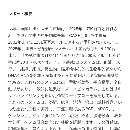
レポート概要
世界の核酸抽出システム市場は、2025年に799百万と評価さ
れ、予測期間中の年平均成長率（CAGR）6.8％で推移し、
2032年までに1251百万米ドルに達すると予測されています。
2025年、世界の核酸抽出システムの生産台数は約19,230台に
達し、世界平均市場価格は1台あたり約45,500米ドル、粗利益
率は約20％～40％であった。 核酸抽出システムは、血液、ス
ワブ、組織、細胞、微生物、臨床検体などの生物学的試料から
DNAやRNAを分離・精製するために使用される実験室用機器
である。これらのシステムには、手動補助型、半自動型、全自
動型があり、一般的に磁気ビーズ、スピンカラム、またはリキ
ッドハンドリングを用いた精製ワークフローを採用している。
これらのシステムは、溶解、結合、洗浄、溶出、試料移送とい
った重要な工程を実行し、下流工程であるPCR、qPCR、シー
ケンシング、ジェノタイピング、感染症検査、腫瘍検査、法医
学分析、ゲノム研究に向けた核酸を調製します。その価値は、
試料調製の一貫性を向上させ、手作業の負担を軽減し、汚染を