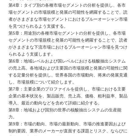
第4章：タイプ別の各種市場セグメントの分析を提供し、各市
場セグメントの市場規模と発展の可能性を網羅することで、読
者がさまざまな市場セグメントにおけるブルーオーシャン市場
を見つけられるよう支援する。
第5章：用途別の各種市場セグメントの分析を提供し、各市場
セグメントの市場規模と発展の可能性を網羅することで、読者
がさまざまな下流市場におけるブルーオーシャン市場を見つけ
られるよう支援します。
第6章：地域レベルおよび国レベルにおける核酸抽出システム
の売上高。各地域および主要国の市場規模と発展の可能性に関
する定量分析を提供し、世界各国の市場動向、将来の発展見通
し、市場規模について紹介します。
第7章：主要企業のプロファイルを提供し、市場における主要
企業の基本状況を、製品販売、売上高、価格、粗利益率、製品
導入、最近の動向などを含めて詳細に紹介する。
第8章：地域および国別の世界の核酸抽出システムの生産能
力。
第9章：市場の動向、市場の最新動向、市場の推進要因および
制約要因、業界のメーカーが直面する課題とリスク、ならびに