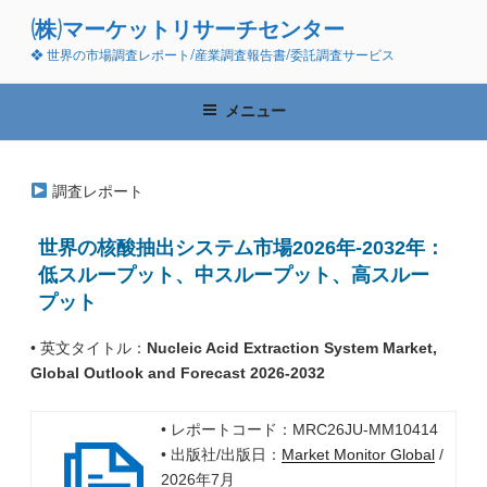
コ
(株)マーケットリサーチセンター
ン
❖ 世界の市場調査レポート/産業調査報告書/委託調査サービス
テ
ン
ツ
メニュー
へ
ス
キ
調査レポート
ッ
プ
世界の核酸抽出システム市場2026年-2032年：
低スループット、中スループット、高スルー
プット
• 英文タイトル：
Nucleic Acid Extraction System Market,
Global Outlook and Forecast 2026-2032
• レポートコード：MRC26JU-MM10414
• 出版社/出版日：
Market Monitor Global
/
2026年7月