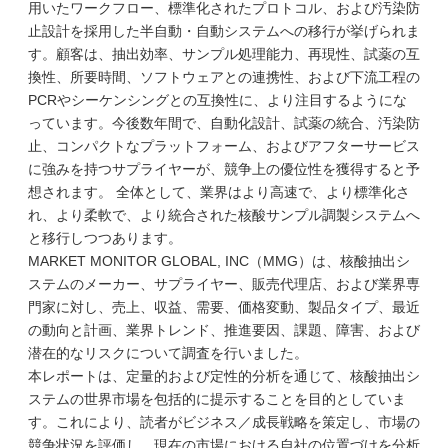
用いたワークフロー、標準化されたプロトコル、および汚染防
止設計を採用した半自動・自動システムへの移行が挙げられま
す。顧客は、抽出効率、サンプル処理能力、再現性、試薬の互
換性、所要時間、ソフトウェアとの連携性、および下流工程の
PCRやシーケンシングとの互換性に、より注目するようにな
っています。今後数年間で、自動化設計、試薬の統合、汚染防
止、コンパクトなプラットフォーム、およびアフターサービス
に強みを持つサプライヤーが、競争上の優位性を獲得すると予
想されます。 全体として、業界はより高速で、より標準化さ
れ、より柔軟で、より統合された核酸サンプル調製システムへ
と移行しつつあります。
MARKET MONITOR GLOBAL, INC（MMG）は、核酸抽出シ
ステムのメーカー、サプライヤー、販売代理店、および業界専
門家に対し、売上、収益、需要、価格変動、製品タイプ、最近
の動向と計画、業界トレンド、推進要因、課題、障害、および
潜在的なリスクについて調査を行いました。
本レポートは、定量的および定性的分析を通じて、核酸抽出シ
ステムの世界市場を包括的に提示することを目的としていま
す。これにより、読者がビジネス／成長戦略を策定し、市場の
競争状況を評価し、現在の市場における自社の位置づけを分析