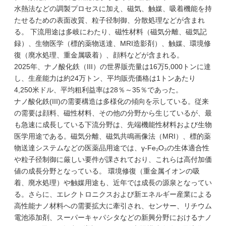
水熱法などの調製プロセスに加え、磁気、触媒、吸着機能を持
たせるための表面改質、粒子径制御、分散処理などが含まれ
る。 下流用途は多岐にわたり、磁性材料（磁気分離、磁気記
録）、生物医学（標的薬物送達、MRI造影剤）、触媒、環境修
復（廃水処理、重金属吸着）、顔料などが含まれる。
2025年、ナノ酸化鉄（III）の世界販売量は16万5,000トンに達
し、生産能力は約24万トン、平均販売価格は1トンあたり
4,250米ドル、平均粗利益率は28％～35％であった。
ナノ酸化鉄(III)の需要構造は多様化の傾向を示している。従来
の需要は顔料、磁性材料、その他の分野から生じているが、最
も急速に成長している下流分野は、先端機能性材料および生物
医学用途である。磁気分離、磁気共鳴画像法（MRI）、標的薬
物送達システムなどの医薬品用途では、γ-Fe₂O₃の生体適合性
や粒子径制御に厳しい要件が課されており、これらは高付加価
値の成長分野となっている。 環境修復（重金属イオンの吸
着、廃水処理）や触媒用途も、近年では成長の源泉となってい
る。さらに、エレクトロニクスおよび新エネルギー産業による
高性能ナノ材料への需要拡大に牽引され、センサー、リチウム
電池添加剤、スーパーキャパシタなどの新興分野におけるナノ