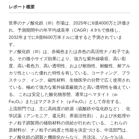
レポート概要
世界のナノ酸化鉄（III）市場は、2025年に6億4000万と評価さ
れ、予測期間中の年平均成長率（CAGR）4.9％で推移し、
2032年までに8億8600万米ドルに達すると予測されていま
す。
ナノ酸化鉄（III）は、赤褐色または赤色の高活性ナノ粒子であ
る。その微小サイズ効果により、強力な紫外線吸収、高い彩
度、高い着色力、高い透明性、および耐熱性、耐酸性、耐アル
カリ性といった優れた特性を有している。コーティング、プラ
スチック、インク、磁性材料、生物医学の分野で広く使用され
ている。極めて強力な紫外線遮蔽能力と高い透明性を備えてい
る。 これは安定した酸化物形態、通常はヘマタイト（α-
Fe₂O₃）またはマグネタイト（γ-Fe₂O₃）として存在する。
上流部門では、主に高純度の鉄源（硫酸鉄や塩化鉄など）、化
学試薬（アンモニア、還元剤、界面活性剤）、および水処理や
ナノ粒子調製用の補助材料の供給が行われている。 これらの
原材料が、ナノ粒子の純度と性能を決定づける。中流部門は、
ナノ酸化鉄の調製と機能化からなり、共沈法、ゾル-ゲル法、