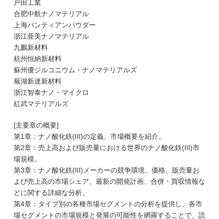
戸田工業
合肥中航ナノマテリアル
上海パンティアンパウダー
浙江亜美ナノマテリアル
九鵬新材料
杭州恒納新材料
蘇州優ジルコニウム・ナノマテリアルズ
蕪湖新達新材料
浙江智泰ナノ・マイクロ
紅武マテリアルズ
[主要章の概要]
第1章：ナノ酸化鉄(III)の定義、市場概要を紹介。
第2章：売上高および販売量における世界のナノ酸化鉄(III)市
場規模。
第3章：ナノ酸化鉄(III)メーカーの競争環境、価格、販売量お
よび売上高の市場シェア、最新の開発計画、合併・買収情報な
どに関する詳細な分析。
第4章：タイプ別の各種市場セグメントの分析を提供し、各市
場セグメントの市場規模と発展の可能性を網羅することで、読