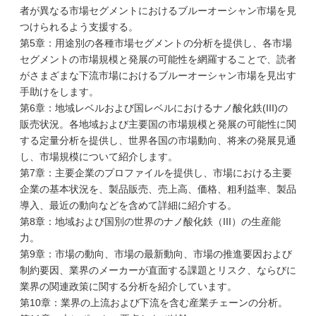
者が異なる市場セグメントにおけるブルーオーシャン市場を見
つけられるよう支援する。
第5章：用途別の各種市場セグメントの分析を提供し、各市場
セグメントの市場規模と発展の可能性を網羅することで、読者
がさまざまな下流市場におけるブルーオーシャン市場を見出す
手助けをします。
第6章：地域レベルおよび国レベルにおけるナノ酸化鉄(III)の
販売状況。各地域および主要国の市場規模と発展の可能性に関
する定量分析を提供し、世界各国の市場動向、将来の発展見通
し、市場規模について紹介します。
第7章：主要企業のプロファイルを提供し、市場における主要
企業の基本状況を、製品販売、売上高、価格、粗利益率、製品
導入、最近の動向などを含めて詳細に紹介する。
第8章：地域および国別の世界のナノ酸化鉄（III）の生産能
力。
第9章：市場の動向、市場の最新動向、市場の推進要因および
制約要因、業界のメーカーが直面する課題とリスク、ならびに
業界の関連政策に関する分析を紹介しています。
第10章：業界の上流および下流を含む産業チェーンの分析。