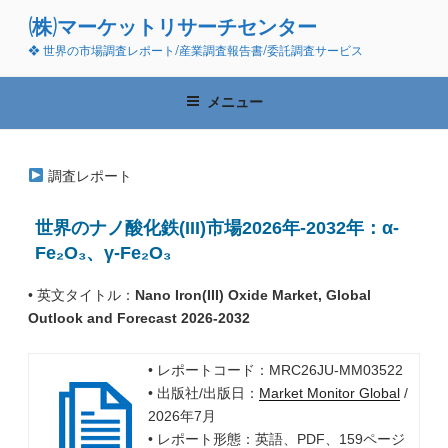
コ
(株)マーケットリサーチセンター
ン
❖ 世界の市場調査レポート/産業調査報告書/委託調査サービス
テ
ン
ツ
メニュー
へ
ス
キ
調査レポート
ッ
プ
世界のナノ酸化鉄(III)市場2026年-2032年：α-
Fe₂O₃、γ-Fe₂O₃
• 英文タイトル：
Nano Iron(III) Oxide Market, Global
Outlook and Forecast 2026-2032
• レポートコード：MRC26JU-MM03522
• 出版社/出版日：
Market Monitor Global
/
2026年7月
• レポート形態：英語、PDF、159ページ