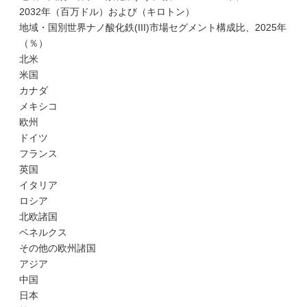
2032年（百万ドル）および（キロトン）
地域・国別世界ナノ酸化鉄(III)市場セグメント構成比、2025年
（％）
北米
米国
カナダ
メキシコ
欧州
ドイツ
フランス
英国
イタリア
ロシア
北欧諸国
ベネルクス
その他の欧州諸国
アジア
中国
日本