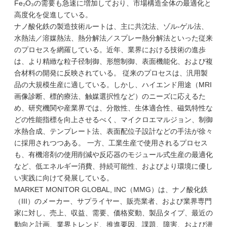
Fe₂O₃の需要も急速に増加しており、市場構造全体の最適化と
高度化を促進している。
ナノ酸化鉄の製造技術ルートは、主に共沈法、ゾル-ゲル法、
水熱法／溶媒熱法、熱分解法／スプレー熱分解法といった従来
のプロセスを網羅している。近年、業界における技術の進歩
は、より精緻な粒子径制御、形態制御、表面機能化、および複
合材料の開発に反映されている。 従来のプロセスは、汎用製
品の大規模生産に適している。しかし、ハイエンド用途（MRI
画像診断、標的療法、触媒選択性など）のニーズに応えるた
め、研究機関や産業界では、分散性、生体適合性、磁気特性な
どの性能指標を向上させるべく、マイクロエマルジョン、制御
水熱合成、テンプレート法、表面配位子設計などの手法が徐々
に採用されつつある。 一方、工業生産で使用されるプロセス
も、有機溶剤の使用削減や反応器のモジュール式生産の最適化
など、低エネルギー消費、持続可能性、およびより環境に優し
い実践に向けて発展している。
MARKET MONITOR GLOBAL, INC（MMG）は、ナノ酸化鉄
（III）のメーカー、サプライヤー、販売業者、および業界専門
家に対し、売上、収益、需要、価格変動、製品タイプ、最近の
動向と計画、業界トレンド、推進要因、課題、障害、および潜