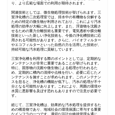
り、より広範な場面での利用が期待されます。
関連技術としては、微生物処理技術が挙げられます。三
室浄化槽の二次処理室では、排水中の有機物を分解する
ための特定の微生物が利用されており、これにより汚水
処理の効率が大幅に向上します。また、浮遊物を沈殿さ
せるための重力分離技術も重要です。電気透析や膜分離
技術といった新しい浄化技術も、今後の浄化槽技術に応
用される可能性があります。さらに、バイオフィルター
やエコフィルターといった自然の力を活用した技術が、
持続可能な汚水処理に貢献しています。
三室浄化槽を利用する際のポイントとしては、定期的な
メンテナンスが非常に重要であることが挙げられます。
特に、固形物の沈殿や微生物による処理が行われるた
め、定期的に槽内の清掃や点検を行い、必要に応じたメ
ンテナンスを施すことが求められます。このメンテナン
スを怠ると、浄化槽の機能が低下し、汚水の処理が不十
分となる可能性があります。これにより、周囲の環境や
水質に悪影響を及ぼす恐れもありますので注意が必要で
す。
総じて、三室浄化槽は、効果的な汚水処理を提供するた
めの構造物であり、地域社会の環境保護に寄与する重要
なインフラの一つです。適切な設計や維持管理を通じ