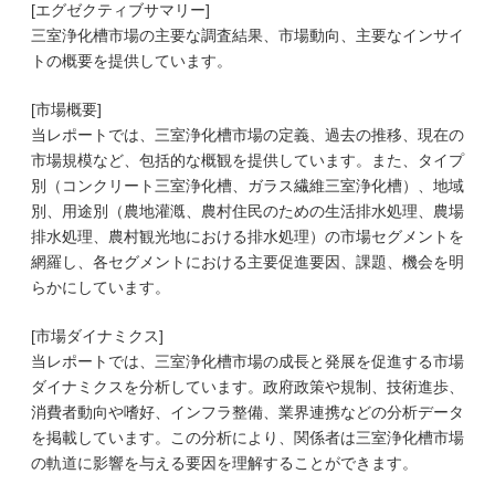
[エグゼクティブサマリー]
三室浄化槽市場の主要な調査結果、市場動向、主要なインサイ
トの概要を提供しています。
[市場概要]
当レポートでは、三室浄化槽市場の定義、過去の推移、現在の
市場規模など、包括的な概観を提供しています。また、タイプ
別（コンクリート三室浄化槽、ガラス繊維三室浄化槽）、地域
別、用途別（農地灌漑、農村住民のための生活排水処理、農場
排水処理、農村観光地における排水処理）の市場セグメントを
網羅し、各セグメントにおける主要促進要因、課題、機会を明
らかにしています。
[市場ダイナミクス]
当レポートでは、三室浄化槽市場の成長と発展を促進する市場
ダイナミクスを分析しています。政府政策や規制、技術進歩、
消費者動向や嗜好、インフラ整備、業界連携などの分析データ
を掲載しています。この分析により、関係者は三室浄化槽市場
の軌道に影響を与える要因を理解することができます。