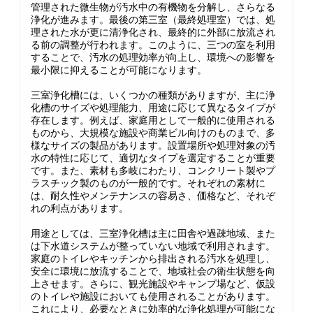
管理された微生物が汚水中の有機物を分解し、さらなる
浄化が進みます。最後の第三室（最終処理室）では、処
理された水が更に清浄化され、最終的に外部に放流され
る前の調整が行われます。このように、三つの室を利用
することで、汚水の処理効率が向上し、環境への影響を
最小限に抑えることが可能になります。
三室浄化槽には、いくつかの種類がありますが、主に浄
化槽のサイズや処理能力、用途に応じて異なるタイプが
存在します。例えば、家庭用として一般的に使用される
ものから、大規模な施設や商業ビル向けのものまで、多
様なサイズの製品があります。設置場所や処理対象の汚
水の特性に応じて、適切なタイプを選定することが重要
です。また、素材も多岐にわたり、コンクリート製やプ
ラスチック製のものが一般的です。それぞれの素材に
は、耐久性やメンテナンスの容易さ、価格など、それぞ
れの利点があります。
用途としては、三室浄化槽は主に田舎や過疎地域、また
は下水道システムが整っていない地域で利用されます。
家庭のトイレやキッチンから排出される汚水を処理し、
安全に環境に放流することで、地域社会の衛生状態を向
上させます。さらに、観光施設やキャンプ場など、仮設
のトイレや施設においても使用されることがあります。
これにより、必要なときに効率的な浄化処理が可能にな