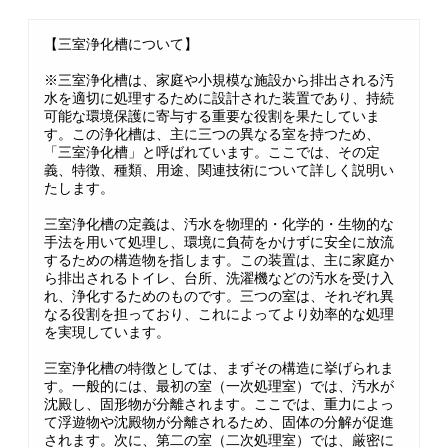
【三室浄化槽について】
※三室浄化槽は、家庭や小規模な施設から排出される汚
水を適切に処理するために設計された装置であり、持続
可能な環境保護に寄与する重要な役割を果たしていま
す。この浄化槽は、主に三つの異なる室を持つため、
「三室浄化槽」と呼ばれています。ここでは、その定
義、特徴、種類、用途、関連技術について詳しく説明い
たします。
三室浄化槽の定義は、汚水を物理的・化学的・生物的な
手法を用いて処理し、環境に負荷をかけずに安全に放流
するための構造物を指します。この装置は、主に家庭か
ら排出されるトイレ、台所、洗濯機などの汚水を受け入
れ、浄化するためのものです。三つの室は、それぞれ異
なる役割を担っており、これによってより効率的な処理
を実現しています。
三室浄化槽の特徴としては、まずその構造に挙げられま
す。一般的には、最初の室（一次処理室）では、汚水が
沈殿し、固形物が分離されます。ここでは、重力によっ
て浮遊物や沈殿物が分離されるため、固体の分解が促進
されます。次に、第二の室（二次処理室）では、厳密に