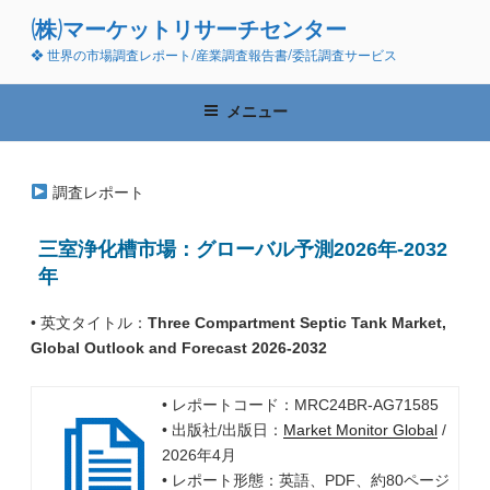
コ
(株)マーケットリサーチセンター
ン
❖ 世界の市場調査レポート/産業調査報告書/委託調査サービス
テ
ン
ツ
メニュー
へ
ス
キ
調査レポート
ッ
プ
三室浄化槽市場：グローバル予測2026年-2032
年
• 英文タイトル：
Three Compartment Septic Tank Market,
Global Outlook and Forecast 2026-2032
• レポートコード：MRC24BR-AG71585
• 出版社/出版日：
Market Monitor Global
/
2026年4月
• レポート形態：英語、PDF、約80ページ