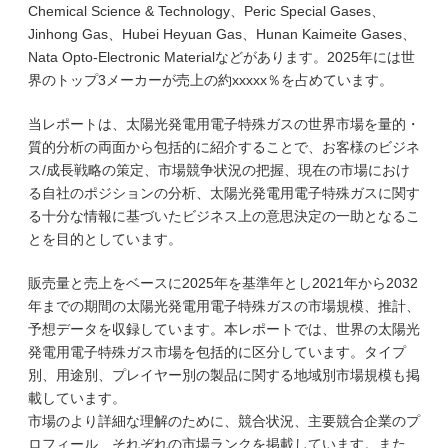
Chemical Science & Technology、Peric Special Gases、
Jinhong Gas、Hubei Heyuan Gas、Hunan Kaimeite Gases、
Nata Opto-Electronic Materialなどがあります。2025年には世
界のトップ3メーカーが売上の約xxxxx％を占めています。
当レポートは、太陽光発電用電子特殊ガスの世界市場を量的・
質的分析の両面から包括的に紹介することで、お客様のビジネ
ス/成長戦略の策定、市場競争状況の把握、現在の市場におけ
る自社のポジションの分析、太陽光発電用電子特殊ガスに関す
る十分な情報に基づいたビジネス上の意思決定の一助となるこ
とを目的としています。
販売量と売上をベースに2025年を基準年とし2021年から2032
年までの期間の太陽光発電用電子特殊ガスの市場規模、推計、
予想データを収録しています。本レポートでは、世界の太陽光
発電用電子特殊ガス市場を包括的に区分しています。タイプ
別、用途別、プレイヤー別の製品に関する地域別市場規模も掲
載しています。
市場のより詳細な理解のために、競合状況、主要競合企業のプ
ロフィール、それぞれの市場ランクを掲載しています。また、