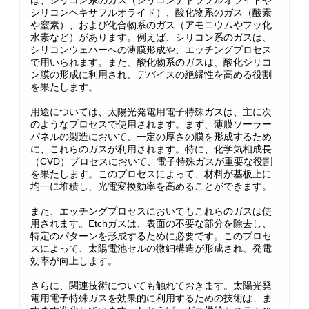
は、シリコン系のガス（シリコンテトラフルオライドや
シリコンヘキサフルオライド）、酸化物系のガス（酸素
や窒素）、および化合物系のガス（アモニウムやフッ化
水素など）があります。例えば、シリコン系のガスは、
シリコンウェハーへの薄膜形成や、エッチングプロセス
で用いられます。また、酸化物系のガスは、酸化シリコ
ン膜の形成に利用され、デバイスの絶縁性を高める役割
を果たします。
用途については、太陽光発電用電子特殊ガスは、主に次
のようなプロセスで使用されます。まず、薄膜ソーラー
パネルの製造において、一定の厚さの膜を形成するため
に、これらのガスが利用されます。特に、化学気相成長
（CVD）プロセスにおいて、電子特殊ガスが重要な役割
を果たします。このプロセスによって、材料が基板上に
均一に堆積し、光電変換効率を高めることができます。
また、エッチングプロセスにおいてもこれらのガスは使
用されます。Etchガスは、表面の不要な部分を除去し、
特定のパターンを形成するために必要です。このプロセ
スによって、太陽電池セルの微細構造が形成され、発電
効率が向上します。
さらに、関連技術についても触れておきます。太陽光発
電用電子特殊ガスを効果的に利用するための技術は、ま