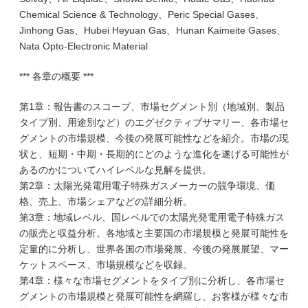
Chemical Science & Technology、Peric Special Gases、
Jinhong Gas、Hubei Heyuan Gas、Hunan Kaimeite Gases、
Nata Opto-Electronic Material
*** 各章の概要 ***
第1章：報告書のスコープ、市場セグメント別（地域別、製品
タイプ別、用途別など）のエグゼクティブサマリー、各市場セ
グメントの市場規模、今後の発展可能性などを紹介。市場の現
状と、短期・中期・長期的にどのような進化を遂げる可能性が
あるのかについてハイレベルな見解を提供。
第2章：太陽光発電用電子特殊ガスメーカーの競争環境、価
格、売上、市場シェアなどの詳細分析。
第3章：地域レベル、国レベルでの太陽光発電用電子特殊ガス
の販売と収益分析。各地域と主要国の市場規模と発展可能性を
定量的に分析し、世界各国の市場発展、今後の発展展望、マー
ケットスペース、市場規模などを収録。
第4章：様々な市場セグメントをタイプ別に分析し、各市場セ
グメントの市場規模と発展可能性を網羅し、お客様が様々な市