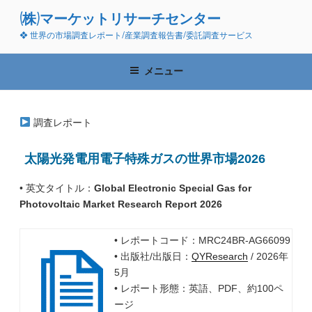
コ
(株)マーケットリサーチセンター
ン
❖ 世界の市場調査レポート/産業調査報告書/委託調査サービス
テ
ン
ツ
メニュー
へ
ス
キ
調査レポート
ッ
プ
太陽光発電用電子特殊ガスの世界市場2026
• 英文タイトル：
Global Electronic Special Gas for
Photovoltaic Market Research Report 2026
• レポートコード：MRC24BR-AG66099
• 出版社/出版日：
QYResearch
/ 2026年
5月
• レポート形態：英語、PDF、約100ペ
ージ