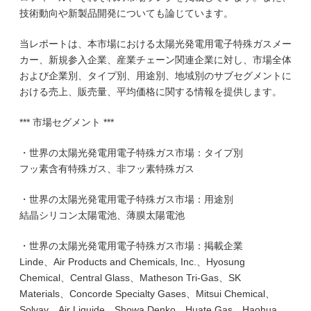
技術動向や新製品開発についても論じています。
当レポートは、本市場における太陽光発電用電子特殊ガスメー
カー、新規参入企業、産業チェーン関連企業に対し、市場全体
および企業別、タイプ別、用途別、地域別のサブセグメントに
おける売上、販売量、平均価格に関する情報を提供します。
*** 市場セグメント ***
・世界の太陽光発電用電子特殊ガス市場：タイプ別
フッ素含有特殊ガス、非フッ素特殊ガス
・世界の太陽光発電用電子特殊ガス市場：用途別
結晶シリコン太陽電池、薄膜太陽電池
・世界の太陽光発電用電子特殊ガス市場：掲載企業
Linde、Air Products and Chemicals, Inc.、Hyosung
Chemical、Central Glass、Matheson Tri-Gas、SK
Materials、Concorde Specialty Gases、Mitsui Chemical、
Solvay、Air Liquide、Showa Denko、Huate Gas、Haohua