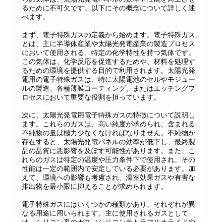
るために不可欠です。以下にその概念について詳しく述
べます。
まず、電子特殊ガスの定義から始めます。電子特殊ガス
とは、主に半導体産業や太陽光発電産業の製造プロセス
において使用される、特定の化学特性を持つ気体です。
この気体は、化学反応を促進するためや、材料を処理す
るための環境を提供する目的で利用されます。太陽光発
電用の電子特殊ガスは、特に太陽電池のセルやモジュー
ルの製造、各種薄膜コーティング、またはエッチングプ
ロセスにおいて重要な役割を担っています。
次に、太陽光発電用電子特殊ガスの特徴について説明し
ます。これらのガスは、高い純度が求められ、含まれる
不純物の量は極力少なくなければなりません。不純物が
存在すると、太陽光発電パネルの効率が低下し、最終製
品の品質に悪影響を及ぼす可能性があります。また、こ
れらのガスは特定の温度や圧力条件下で使用され、その
性能は一定の範囲内で安定している必要があります。加
えて、環境への影響も考慮され、温室効果ガスや有害な
排出物を最小限に抑えることが求められます。
電子特殊ガスにはいくつかの種類があり、それぞれが異
なる用途に用いられます。主に使用されるガスとして