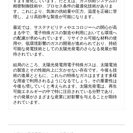
すます進化しています。たとえば、ガス供給システムの
精密制御技術や、プロセス条件の最適化技術がありま
す。これにより、気体の供給量や圧力、温度を正確に管
理し、より高効率な製造が可能になります。
最近では、サステナビリティやエコロジーへの関心が高
まる中で、電子特殊ガスの製造や利用においても環境へ
の配慮が求められています。リサイクル可能な材料の使
用や、低環境影響のガスの開発が進められており、持続
可能な発電技術としての太陽光発電のさらなる発展が期
待されています。
結局のところ、太陽光発電用電子特殊ガスは、太陽電池
の製造とその性能向上に欠かせない存在です。今後も技
術の進展とともに、これらの特殊なガスはますます多様
な用途で利用されるようになるでしょう。その重要性は
今後も増していくと考えられます。太陽光発電は、再生
可能エネルギーの中で特に注目されている分野であり、
その発展がさまざまな産業に好影響を与えることが期待
されています。