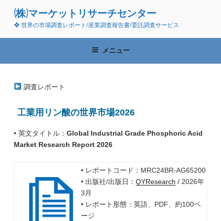
コ
(株)マーケットリサーチセンター
ン
❖ 世界の市場調査レポート/産業調査報告書/委託調査サービス
テ
ン
ツ
メニュー
へ
ス
キ
調査レポート
ッ
プ
工業用リン酸の世界市場2026
• 英文タイトル：
Global Industrial Grade Phosphoric Acid
Market Research Report 2026
• レポートコード：MRC24BR-AG65200
• 出版社/出版日：
QYResearch
/ 2026年
3月
• レポート形態：英語、PDF、約100ペ
ージ