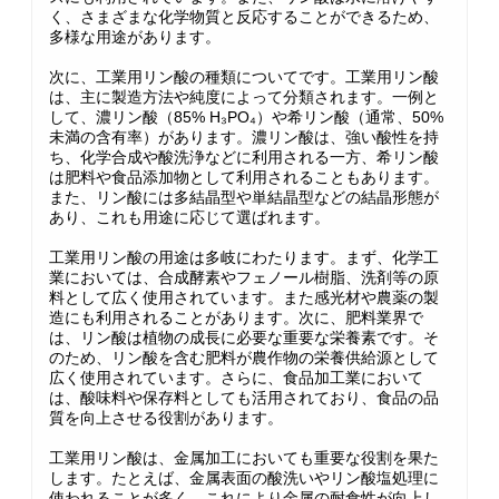
く、さまざまな化学物質と反応することができるため、
多様な用途があります。
次に、工業用リン酸の種類についてです。工業用リン酸
は、主に製造方法や純度によって分類されます。一例と
して、濃リン酸（85% H₃PO₄）や希リン酸（通常、50%
未満の含有率）があります。濃リン酸は、強い酸性を持
ち、化学合成や酸洗浄などに利用される一方、希リン酸
は肥料や食品添加物として利用されることもあります。
また、リン酸には多結晶型や単結晶型などの結晶形態が
あり、これも用途に応じて選ばれます。
工業用リン酸の用途は多岐にわたります。まず、化学工
業においては、合成酵素やフェノール樹脂、洗剤等の原
料として広く使用されています。また感光材や農薬の製
造にも利用されることがあります。次に、肥料業界で
は、リン酸は植物の成長に必要な重要な栄養素です。そ
のため、リン酸を含む肥料が農作物の栄養供給源として
広く使用されています。さらに、食品加工業において
は、酸味料や保存料としても活用されており、食品の品
質を向上させる役割があります。
工業用リン酸は、金属加工においても重要な役割を果た
します。たとえば、金属表面の酸洗いやリン酸塩処理に
使われることが多く、これにより金属の耐食性が向上し