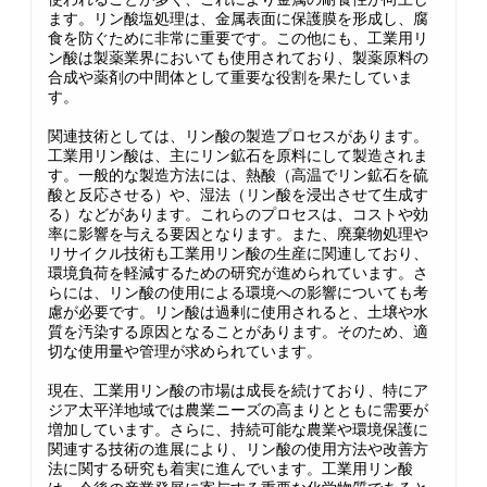
ます。リン酸塩処理は、金属表面に保護膜を形成し、腐
食を防ぐために非常に重要です。この他にも、工業用リ
ン酸は製薬業界においても使用されており、製薬原料の
合成や薬剤の中間体として重要な役割を果たしていま
す。
関連技術としては、リン酸の製造プロセスがあります。
工業用リン酸は、主にリン鉱石を原料にして製造されま
す。一般的な製造方法には、熱酸（高温でリン鉱石を硫
酸と反応させる）や、湿法（リン酸を浸出させて生成す
る）などがあります。これらのプロセスは、コストや効
率に影響を与える要因となります。また、廃棄物処理や
リサイクル技術も工業用リン酸の生産に関連しており、
環境負荷を軽減するための研究が進められています。さ
らには、リン酸の使用による環境への影響についても考
慮が必要です。リン酸は過剰に使用されると、土壌や水
質を汚染する原因となることがあります。そのため、適
切な使用量や管理が求められています。
現在、工業用リン酸の市場は成長を続けており、特にア
ジア太平洋地域では農業ニーズの高まりとともに需要が
増加しています。さらに、持続可能な農業や環境保護に
関連する技術の進展により、リン酸の使用方法や改善方
法に関する研究も着実に進んでいます。工業用リン酸