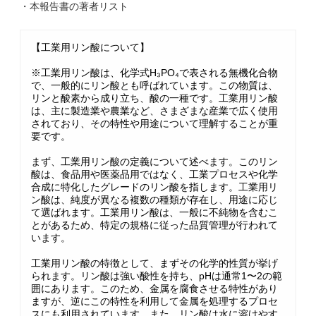
・本報告書の著者リスト
【工業用リン酸について】
※工業用リン酸は、化学式H₃PO₄で表される無機化合物
で、一般的にリン酸とも呼ばれています。この物質は、
リンと酸素から成り立ち、酸の一種です。工業用リン酸
は、主に製造業や農業など、さまざまな産業で広く使用
されており、その特性や用途について理解することが重
要です。
まず、工業用リン酸の定義について述べます。このリン
酸は、食品用や医薬品用ではなく、工業プロセスや化学
合成に特化したグレードのリン酸を指します。工業用リ
ン酸は、純度が異なる複数の種類が存在し、用途に応じ
て選ばれます。工業用リン酸は、一般に不純物を含むこ
とがあるため、特定の規格に従った品質管理が行われて
います。
工業用リン酸の特徴として、まずその化学的性質が挙げ
られます。リン酸は強い酸性を持ち、pHは通常1〜2の範
囲にあります。このため、金属を腐食させる特性があり
ますが、逆にこの特性を利用して金属を処理するプロセ
スにも利用されています。また、リン酸は水に溶けやす