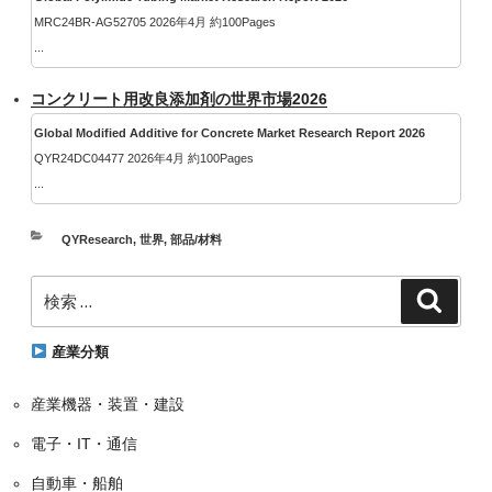
MRC24BR-AG52705 2026年4月 約100Pages
...
コンクリート用改良添加剤の世界市場2026
Global Modified Additive for Concrete Market Research Report 2026
QYR24DC04477 2026年4月 約100Pages
...
カ
QYResearch
,
世界
,
部品/材料
テ
検
ゴ
検
索
索:
リ
ー
産業分類
産業機器・装置・建設
電子・IT・通信
自動車・船舶