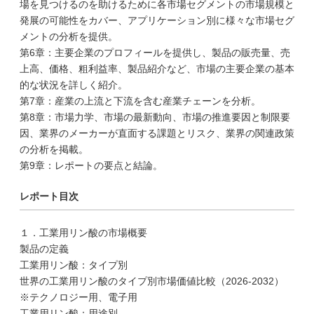
場を見つけるのを助けるために各市場セグメントの市場規模と
発展の可能性をカバー、アプリケーション別に様々な市場セグ
メントの分析を提供。
第6章：主要企業のプロフィールを提供し、製品の販売量、売
上高、価格、粗利益率、製品紹介など、市場の主要企業の基本
的な状況を詳しく紹介。
第7章：産業の上流と下流を含む産業チェーンを分析。
第8章：市場力学、市場の最新動向、市場の推進要因と制限要
因、業界のメーカーが直面する課題とリスク、業界の関連政策
の分析を掲載。
第9章：レポートの要点と結論。
レポート目次
１．工業用リン酸の市場概要
製品の定義
工業用リン酸：タイプ別
世界の工業用リン酸のタイプ別市場価値比較（2026-2032）
※テクノロジー用、電子用
工業用リン酸：用途別