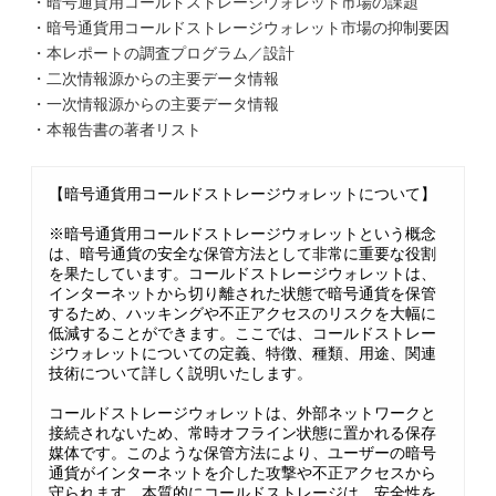
・暗号通貨用コールドストレージウォレット市場の課題
・暗号通貨用コールドストレージウォレット市場の抑制要因
・本レポートの調査プログラム／設計
・二次情報源からの主要データ情報
・一次情報源からの主要データ情報
・本報告書の著者リスト
【暗号通貨用コールドストレージウォレットについて】
※暗号通貨用コールドストレージウォレットという概念
は、暗号通貨の安全な保管方法として非常に重要な役割
を果たしています。コールドストレージウォレットは、
インターネットから切り離された状態で暗号通貨を保管
するため、ハッキングや不正アクセスのリスクを大幅に
低減することができます。ここでは、コールドストレー
ジウォレットについての定義、特徴、種類、用途、関連
技術について詳しく説明いたします。
コールドストレージウォレットは、外部ネットワークと
接続されないため、常時オフライン状態に置かれる保存
媒体です。このような保管方法により、ユーザーの暗号
通貨がインターネットを介した攻撃や不正アクセスから
守られます。本質的にコールドストレージは、安全性を