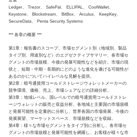
企業
Ledger、 Trezor、 SafePal、 ELLIPAL、 CoolWallet、
Keystone、 Blockstream、 BitBox、 Arculus、 KeepKey、
SecureData、 Penta Security Systems
*** 各章の概要 ***
第1章：報告書のスコープ、市場セグメント別（地域別、製品
タイプ別、用途別など）のエグゼクティブサマリー、各市場セ
グメントの市場規模、今後の発展可能性などを紹介。市場の現
状と、短期・中期・長期的にどのような進化を遂げる可能性が
あるのかについてハイレベルな見解を提供。
第2章：暗号通貨用コールドストレージウォレットメーカーの
競争環境、価格、売上、市場シェアなどの詳細分析。
第3章：地域レベル、国レベルでの暗号通貨用コールドストレ
ージウォレットの販売と収益分析。各地域と主要国の市場規模
と発展可能性を定量的に分析し、世界各国の市場発展、今後の
発展展望、マーケットスペース、市場規模などを収録。
第4章：様々な市場セグメントをタイプ別に分析し、各市場セ
グメントの市場規模と発展可能性を網羅し、お客様が様々な市