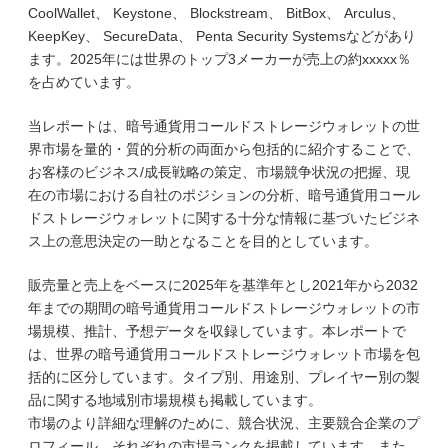
CoolWallet、 Keystone、 Blockstream、 BitBox、 Arculus、
KeepKey、 SecureData、 Penta Security Systemsなどがあり
ます。2025年には世界のトップ3メーカーが売上の約xxxxx％
を占めています。
当レポートは、暗号通貨用コールドストレージウォレットの世
界市場を量的・質的分析の両面から包括的に紹介することで、
お客様のビジネス/成長戦略の策定、市場競争状況の把握、現
在の市場における自社のポジションの分析、暗号通貨用コール
ドストレージウォレットに関する十分な情報に基づいたビジネ
ス上の意思決定の一助となることを目的としています。
販売量と売上をベースに2025年を基準年とし2021年から2032
年までの期間の暗号通貨用コールドストレージウォレットの市
場規模、推計、予想データを収録しています。本レポートで
は、世界の暗号通貨用コールドストレージウォレット市場を包
括的に区分しています。タイプ別、用途別、プレイヤー別の製
品に関する地域別市場規模も掲載しています。
市場のより詳細な理解のために、競合状況、主要競合企業のプ
ロフィール、それぞれの市場ランクを掲載しています。また、