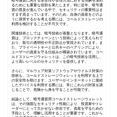
暗号通貨に関する安全性や管理方法に対する理解を深め
るためにも重要な役割を果たします。特に近年、暗号通
貨の普及が進んでいる中で、セキュリティの重要性はま
すます高まっています。そのため、自身の資産をどのよ
うに保管するかを考える際には、コールドストレージの
利用を検討することが不可欠です。
関連技術としては、暗号技術が基盤となります。暗号通
貨は、ブロックチェーンという技術によって支えられて
おり、取引の透明性や不正防止が実現されています。ま
た、プライベートキーと公共キーのペアリングにより、
ユーザーの資産を守る仕組みが構築されています。コー
ルドストレージウォレットは、この暗号技術を活用し、
より高いレベルのセキュリティを提供します。
さらに、マルウェア対策ソフトウェアやウイルス対策の
技術も、コールドストレージウォレットを利用する上で
の安全性を助けます。ユーザーがインターネットに接続
したデバイスを利用する際には、常にこれらの対策を講
じることで、危険から身を守ることが可能です。
結論として、暗号通貨用コールドストレージウォレット
は、その強固なセキュリティ性能により、投資家やトレ
ーダーにとって欠かせない存在です。資産を守るための
手段として、理解し活用することが重要です。これから