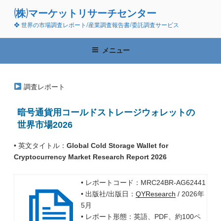
コ
(株)マーケットリサーチセンター
ン
❖ 世界の市場調査レポート/産業調査報告書/委託調査サービス
テ
ン
ツ
メニュー
へ
ス
キ
調査レポート
ッ
プ
暗号通貨用コールドストレージウォレットの
世界市場2026
• 英文タイトル：
Global Cold Storage Wallet for
Cryptocurrency Market Research Report 2026
• レポートコード：MRC24BR-AG62441
• 出版社/出版日：
QYResearch
/ 2026年
5月
• レポート形態：英語、PDF、約100ペ