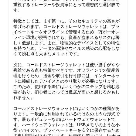
重視するトレーダーや投資家にとって理想的な選択肢で
す。
特徴としては、まず第一に、そのセキュリティの高さが
挙げられます。コールドストレージウォレットは、プラ
イベートキーをオフラインで管理するため、万が一オン
ライン環境が侵害されても、資産が盗まれるリスクは著
しく低減します。また、物理的なデバイスとしての特性
を持つため、データの漏洩やウイルス感染の心配をしな
くて済む点も大きなメリットです。
次に、コールドストレージウォレットは使い勝手がやや
複雑である点も特筆すべきです。オフラインでの資産管
理を行うため、送金や取引を行う際には、インターネッ
トに接続したデバイスとのやり取りが必要になります。
このため、使用する際にはいくつかのステップを踏む必
要があり、初心者にとっては敷居が高いと感じるかもし
れません。
コールドストレージウォレットにはいくつかの種類があ
ります。一般的に利用されているのは次のような形式で
す。最もポピュラーなのはハードウェアウォレットで
す。ハードウェアウォレットは、USBメモリのような小
型デバイスで、プライベートキーを安全に保存するため
の専用設計がされています。代表的な製品には、Ledger