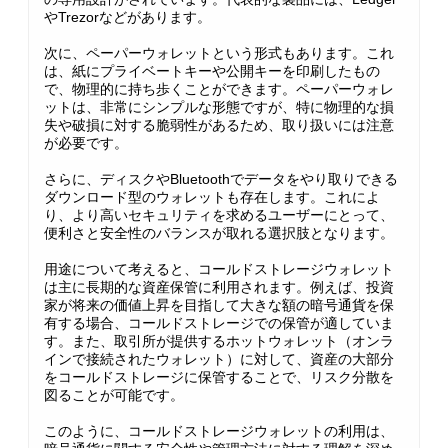
やTrezorなどがあります。
次に、ペーパーウォレットという形式もあります。これ
は、紙にプライベートキーや公開キーを印刷したもの
で、物理的に持ち歩くことができます。ペーパーウォレ
ットは、非常にシンプルな形態ですが、特に物理的な損
失や破損に対する脆弱性があるため、取り扱いには注意
が必要です。
さらに、ディスクやBluetoothでデータをやり取りできる
ダウンロード型のウォレットも存在します。これによ
り、より高いセキュリティを求めるユーザーにとって、
便利さと安全性のバランスが取れる選択肢となります。
用途について考えると、コールドストレージウォレット
は主に長期的な資産保管に利用されます。例えば、投資
家が将来の価値上昇を目指して大きな額の暗号通貨を保
有する場合、コールドストレージでの保管が適していま
す。また、取引所が提供するホットウォレット（オンラ
インで接続されたウォレット）に対して、資産の大部分
をコールドストレージに保管することで、リスク分散を
図ることが可能です。
このように、コールドストレージウォレットの利用は、