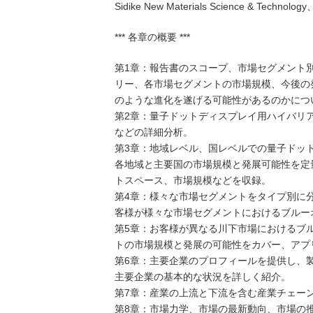
Sidike New Materials Science & Technol
*** 各章の概要 ***
第1章：報告書のスコープ、市場セグメント
リー、各市場セグメントの市場規模、今後の
のような進化を遂げる可能性があるのかにつ
第2章：量子ドットディスプレイ用ハイバリ
などの詳細分析。
第3章：地域レベル、国レベルでの量子ドッ
各地域と主要国の市場規模と発展可能性を定
トスペース、市場規模などを収録。
第4章：様々な市場セグメントをタイプ別に
客様が様々な市場セグメントにおけるブルー
第5章：お客様が異なる川下市場におけるブ
トの市場規模と発展の可能性をカバー、アプ
第6章：主要企業のプロフィールを提供し、
主要企業の基本的な状況を詳しく紹介。
第7章：産業の上流と下流を含む産業チェー
第8章：市場力学、市場の最新動向、市場の