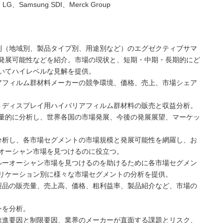
ogy、LG、Samsung SDI、Merck Group
別（地域別、製品タイプ別、用途別など）のエグゼクティブサマ
発展可能性などを紹介。市場の現状と、短期・中期・長期的にど
いてハイレベルな見解を提供。
アフィルム群材料メーカーの競争環境、価格、売上、市場シェア
トディスプレイ用ハイバリアフィルム群材料の販売と収益分析。
量的に分析し、世界各国の市場発展、今後の発展展望、マーケッ
分析し、各市場セグメントの市場規模と発展可能性を網羅し、お
オーシャン市場を見つけるのに役立つ。
ルーオーシャン市場を見つけるのを助けるために各市場セグメン
リケーション別に様々な市場セグメントの分析を提供。
製品の販売量、売上高、価格、粗利益率、製品紹介など、市場の
ンを分析。
推進要因と制限要因、業界のメーカーが直面する課題とリスク、