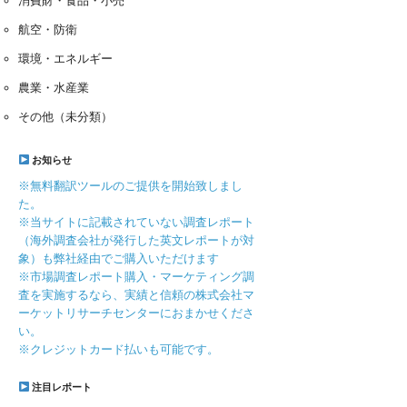
消費財・食品・小売
航空・防衛
環境・エネルギー
農業・水産業
その他（未分類）
お知らせ
※無料翻訳ツールのご提供を開始致しまし
た。
※当サイトに記載されていない調査レポート
（海外調査会社が発行した英文レポートが対
象）も弊社経由でご購入いただけます
※市場調査レポート購入・マーケティング調
査を実施するなら、実績と信頼の株式会社マ
ーケットリサーチセンターにおまかせくださ
い。
※クレジットカード払いも可能です。
注目レポート