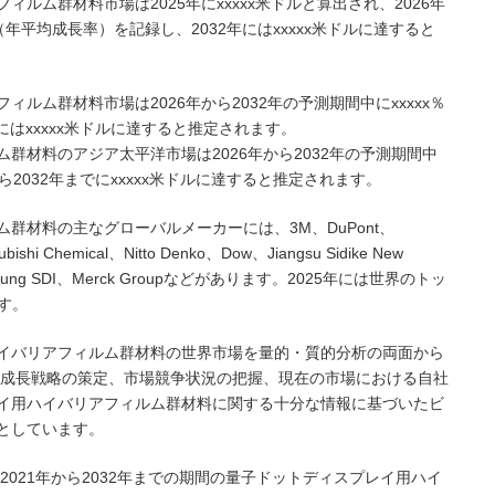
ルム群材料市場は2025年にxxxxx米ドルと算出され、2026年
R（年平均成長率）を記録し、2032年にはxxxxx米ドルに達すると
ルム群材料市場は2026年から2032年の予測期間中にxxxxx％
2年にはxxxxx米ドルに達すると推定されます。
群材料のアジア太平洋市場は2026年から2032年の予測期間中
ドルから2032年までにxxxxx米ドルに達すると推定されます。
群材料の主なグローバルメーカーには、3M、DuPont、
subishi Chemical、Nitto Denko、Dow、Jiangsu Sidike New
LG、Samsung SDI、Merck Groupなどがあります。2025年には世界のトッ
ます。
イバリアフィルム群材料の世界市場を量的・質的分析の両面から
/成長戦略の策定、市場競争状況の把握、現在の市場における自社
イ用ハイバリアフィルム群材料に関する十分な情報に基づいたビ
としています。
2021年から2032年までの期間の量子ドットディスプレイ用ハイ