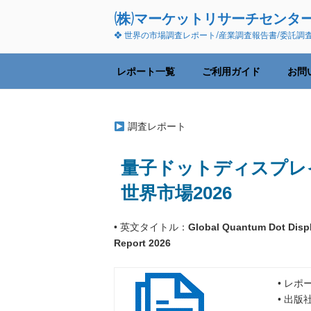
コ
(株)マーケットリサーチセンタ
ン
❖ 世界の市場調査レポート/産業調査報告書/委託調
テ
ン
ツ
レポート一覧
ご利用ガイド
お問
へ
ス
キ
調査レポート
ッ
プ
量子ドットディスプレ
世界市場2026
• 英文タイトル：
Global Quantum Dot Displ
Report 2026
• レポ
• 出版