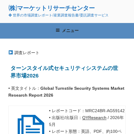
コ
(株)マーケットリサーチセンター
ン
❖ 世界の市場調査レポート/産業調査報告書/委託調査サービス
テ
ン
ツ
メニュー
へ
ス
キ
調査レポート
ッ
プ
ターンスタイル式セキュリティシステムの世
界市場2026
• 英文タイトル：
Global Turnstile Security Systems Market
Research Report 2026
• レポートコード：MRC24BR-AG59142
• 出版社/出版日：
QYResearch
/ 2026年
5月
• レポート形態：英語、PDF、約100ペ