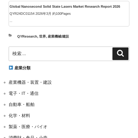
Global Nanosecond Solid State Lasers Market Research Report 2026
QYR24DC01154 2026年3月 約100Pages
...
カ
QYResearch
,
世界
,
産業機械/建設
テ
検
ゴ
検
索
索:
リ
ー
産業分類
産業機器・装置・建設
電子・IT・通信
自動車・船舶
化学・材料
製薬・医療・バイオ
消費財・食品・小売