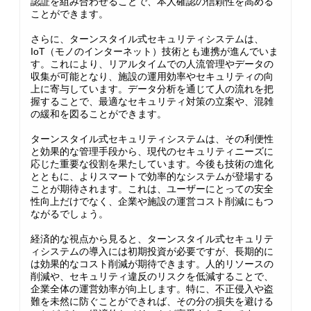
認証を組み合わせることで、本人確認の信頼性を高める
ことができます。
さらに、ターンスタイル式セキュリティシステムは、
IoT（モノのインターネット）技術とも連携が進んでいま
す。これにより、リアルタイムでの人流管理やデータの
収集が可能となり、施設の運用効率やセキュリティの向
上に寄与しています。データ分析を通じて人の流れを把
握することで、最適なセキュリティ対策の立案や、混雑
の緩和を図ることができます。
ターンスタイル式セキュリティシステムは、その利便性
と効果的な管理手段から、現代のセキュリティニーズに
応じた重要な役割を果たしています。今後も技術の進化
とともに、よりスマートで効率的なシステムが登場する
ことが期待されます。これは、ユーザーにとっての安全
性向上だけでなく、企業や施設の運営コスト削減にもつ
ながるでしょう。
経済的な視点から見ると、ターンスタイル式セキュリテ
ィシステムの導入には初期投資が必要ですが、長期的に
は効果的なコスト削減が期待できます。人的リソースの
削減や、セキュリティ違反のリスクを低減することで、
企業全体の運営効率が向上します。特に、不正侵入や盗
難を未然に防ぐことができれば、その分の損失を避ける