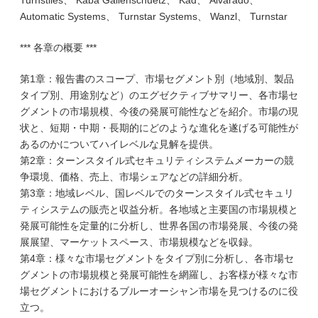
Turnstiles、 Kaba Gallenschuetz、 Kad、 Alvarado、
Automatic Systems、 Turnstar Systems、 Wanzl、 Turnstar
*** 各章の概要 ***
第1章：報告書のスコープ、市場セグメント別（地域別、製品
タイプ別、用途別など）のエグゼクティブサマリー、各市場セ
グメントの市場規模、今後の発展可能性などを紹介。市場の現
状と、短期・中期・長期的にどのような進化を遂げる可能性が
あるのかについてハイレベルな見解を提供。
第2章：ターンスタイル式セキュリティシステムメーカーの競
争環境、価格、売上、市場シェアなどの詳細分析。
第3章：地域レベル、国レベルでのターンスタイル式セキュリ
ティシステムの販売と収益分析。各地域と主要国の市場規模と
発展可能性を定量的に分析し、世界各国の市場発展、今後の発
展展望、マーケットスペース、市場規模などを収録。
第4章：様々な市場セグメントをタイプ別に分析し、各市場セ
グメントの市場規模と発展可能性を網羅し、お客様が様々な市
場セグメントにおけるブルーオーシャン市場を見つけるのに役
立つ。