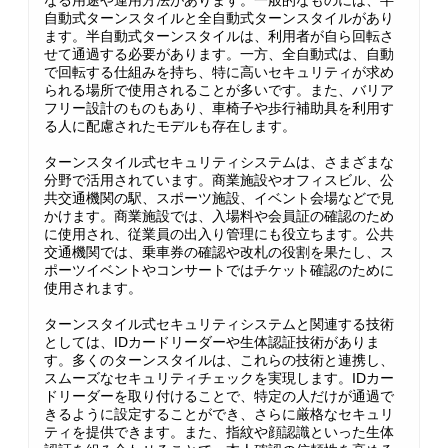
なる用途や運用方法があります。一般的なものには、半
自動式ターンスタイルと全自動式ターンスタイルがあり
ます。半自動式ターンスタイルは、利用者が自ら回転さ
せて通過する必要があります。一方、全自動式は、自動
で回転する仕組みを持ち、特に高いセキュリティが求め
られる場所で使用されることが多いです。また、バリア
フリー設計のものもあり、車椅子や歩行補助具を利用す
る人に配慮されたモデルも存在します。
ターンスタイル式セキュリティシステムは、さまざまな
分野で活用されています。商業施設やオフィスビル、公
共交通機関の駅、スポーツ施設、イベント会場などで見
かけます。商業施設では、入場料や会員証の確認のため
に使用され、従業員の出入り管理にも役立ちます。公共
交通機関では、乗車券の確認や改札の役割を果たし、ス
ポーツイベントやコンサートではチケット確認のために
使用されます。
ターンスタイル式セキュリティシステムと関連する技術
としては、IDカードリーダーや生体認証技術がありま
す。多くのターンスタイルは、これらの技術と連携し、
スムーズなセキュリティチェックを実現します。IDカー
ドリーダーを取り付けることで、特定の人だけが通過で
きるように設定することができ、さらに厳格なセキュリ
ティを提供できます。また、指紋や顔認識といった生体