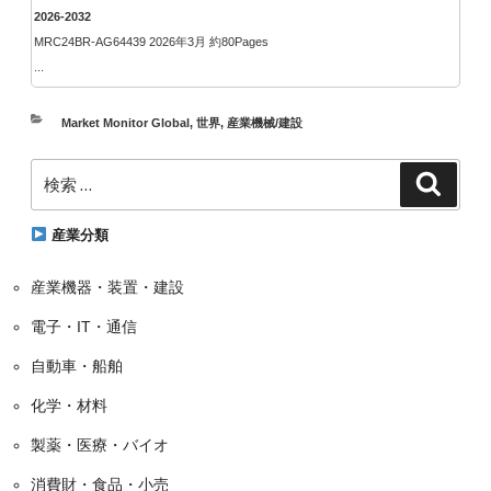
2026-2032
MRC24BR-AG64439 2026年3月 約80Pages
...
カ
Market Monitor Global
,
世界
,
産業機械/建設
テ
検
ゴ
検
索
索:
リ
ー
産業分類
産業機器・装置・建設
電子・IT・通信
自動車・船舶
化学・材料
製薬・医療・バイオ
消費財・食品・小売