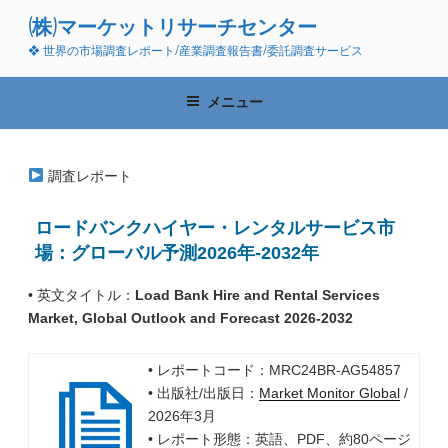
コ
(株)マーケットリサーチセンター
ン
❖ 世界の市場調査レポート/産業調査報告書/委託調査サービス
テ
ン
ツ
メニュー
へ
ス
キ
調査レポート
ッ
プ
ロードバンクハイヤー・レンタルサービス市
場：グローバル予測2026年-2032年
• 英文タイトル：
Load Bank Hire and Rental Services
Market, Global Outlook and Forecast 2026-2032
• レポートコード：MRC24BR-AG54857
• 出版社/出版日：
Market Monitor Global
/
2026年3月
• レポート形態：英語、PDF、約80ページ