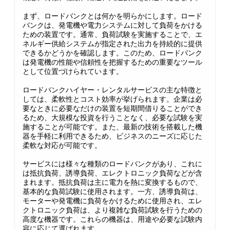
まず、ロードバンクとは何かを明らかにします。ロード
バンクは、発電機や電力システムに対して負荷をかける
ための装置です。通常、負荷試験を実施することで、エ
ネルギー供給システムが指定された出力を持続的に提供
できるかどうかを確認します。このため、ロードバンク
は発電機の性能や信頼性を把握するための重要なツール
として位置づけられています。
ロードバンクハイヤー・レンタルサービスの主な特徴と
しては、柔軟性とコスト効率が挙げられます。企業は必
要なときに必要なだけの装置を短期間借りることができ
るため、大規模な投資を行うことなく、必要な試験を実
施することが可能です。また、最新の技術を搭載した機
器を手軽に利用できるため、ビジネスのニーズに応じた
柔軟な対応が可能です。
サービスには様々な種類のロードバンクがあり、これに
は抵抗負荷、誘導負荷、エレクトロニック負荷などが含
まれます。抵抗負荷は主に電力を熱に変換するもので、
基本的な負荷試験に使用されます。一方、誘導負荷は、
モーターや発電機に負荷をかけるために使用され、エレ
クトロニック負荷は、より複雑な負荷試験を行うための
高度な機器です。これらの機器は、用途や必要な試験内
容に応じて選ばれます。