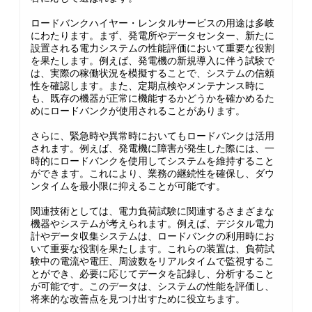
ロードバンクハイヤー・レンタルサービスの用途は多岐
にわたります。まず、発電所やデータセンター、新たに
設置される電力システムの性能評価において重要な役割
を果たします。例えば、発電機の新規導入に伴う試験で
は、実際の稼働状況を模擬することで、システムの信頼
性を確認します。また、定期点検やメンテナンス時に
も、既存の機器が正常に機能するかどうかを確かめるた
めにロードバンクが使用されることがあります。
さらに、緊急時や異常時においてもロードバンクは活用
されます。例えば、発電機に障害が発生した際には、一
時的にロードバンクを使用してシステムを維持すること
ができます。これにより、業務の継続性を確保し、ダウ
ンタイムを最小限に抑えることが可能です。
関連技術としては、電力負荷試験に関連するさまざまな
機器やシステムが考えられます。例えば、デジタル電力
計やデータ収集システムは、ロードバンクの利用時にお
いて重要な役割を果たします。これらの装置は、負荷試
験中の電流や電圧、周波数をリアルタイムで監視するこ
とができ、必要に応じてデータを記録し、分析すること
が可能です。このデータは、システムの性能を評価し、
将来的な改善点を見つけ出すために役立ちます。