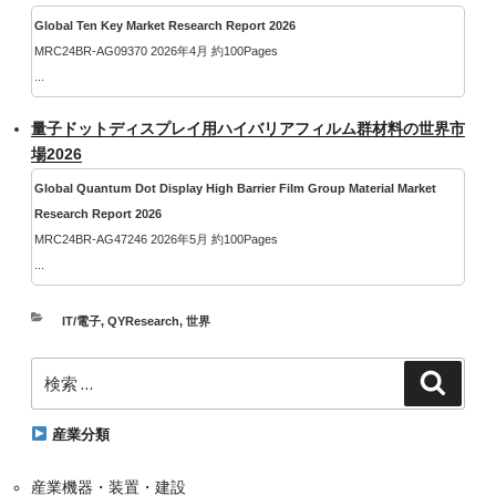
Global Ten Key Market Research Report 2026
MRC24BR-AG09370 2026年4月 約100Pages
...
量子ドットディスプレイ用ハイバリアフィルム群材料の世界市
場2026
Global Quantum Dot Display High Barrier Film Group Material Market
Research Report 2026
MRC24BR-AG47246 2026年5月 約100Pages
...
カ
IT/電子
,
QYResearch
,
世界
テ
検
ゴ
検
索
索:
リ
ー
産業分類
産業機器・装置・建設