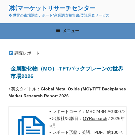
コ
(株)マーケットリサーチセンター
ン
❖ 世界の市場調査レポート/産業調査報告書/委託調査サービス
テ
ン
ツ
メニュー
へ
ス
キ
調査レポート
ッ
プ
金属酸化物（MO）-TFTバックプレーンの世界
市場2026
• 英文タイトル：
Global Metal Oxide (MO)-TFT Backplanes
Market Research Report 2026
• レポートコード：MRC24BR-AG30072
• 出版社/出版日：
QYResearch
/ 2026年
5月
• レポート形態：英語、PDF、約100ペ