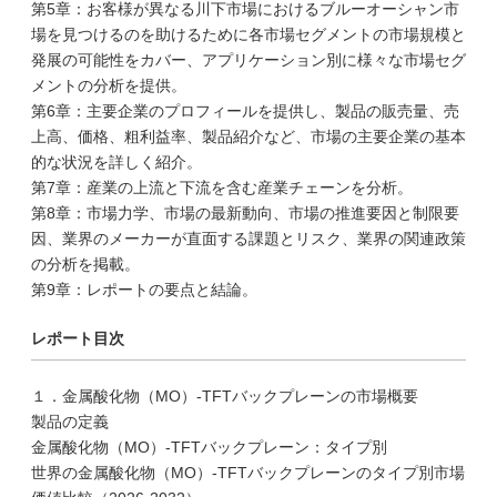
第5章：お客様が異なる川下市場におけるブルーオーシャン市
場を見つけるのを助けるために各市場セグメントの市場規模と
発展の可能性をカバー、アプリケーション別に様々な市場セグ
メントの分析を提供。
第6章：主要企業のプロフィールを提供し、製品の販売量、売
上高、価格、粗利益率、製品紹介など、市場の主要企業の基本
的な状況を詳しく紹介。
第7章：産業の上流と下流を含む産業チェーンを分析。
第8章：市場力学、市場の最新動向、市場の推進要因と制限要
因、業界のメーカーが直面する課題とリスク、業界の関連政策
の分析を掲載。
第9章：レポートの要点と結論。
レポート目次
１．金属酸化物（MO）-TFTバックプレーンの市場概要
製品の定義
金属酸化物（MO）-TFTバックプレーン：タイプ別
世界の金属酸化物（MO）-TFTバックプレーンのタイプ別市場