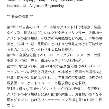
Samsung Display、Sharp、Sony、Visionox、AJA
International、Angstrom Engineering
*** 各章の概要 ***
第1章：報告書のスコープ、市場セグメント別（地域別、製品
タイプ別、用途別など）のエグゼクティブサマリー、各市場セ
グメントの市場規模、今後の発展可能性などを紹介。市場の現
状と、短期・中期・長期的にどのような進化を遂げる可能性が
あるのかについてハイレベルな見解を提供。
第2章：金属酸化物（MO）-TFTバックプレーンメーカーの競
争環境、価格、売上、市場シェアなどの詳細分析。
第3章：地域レベル、国レベルでの金属酸化物（MO）-TFTバ
ックプレーンの販売と収益分析。各地域と主要国の市場規模と
発展可能性を定量的に分析し、世界各国の市場発展、今後の発
展展望、マーケットスペース、市場規模などを収録。
第4章：様々な市場セグメントをタイプ別に分析し、各市場セ
グメントの市場規模と発展可能性を網羅し、お客様が様々な市
場セグメントにおけるブルーオーシャン市場を見つけるのに役
立つ。