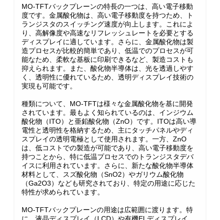
MO-TFTバックプレーンの特長の一つは、高い電子移動
度です。金属酸化物は、高い電子移動度を持つため、ト
ランジスタのスイッチング速度が向上します。これによ
り、高解像度や高速なリフレッシュレートを必要とする
ディスプレイに適しています。さらに、金属酸化物は製
造プロセスが比較的簡単であり、低温でのプロセスが可
能なため、柔軟な基板に印刷できるなど、製造コストも
抑えられます。また、酸化物半導体は、光を透過しやす
く、透明性に優れているため、透明ディスプレイ技術の
実現も可能です。
種類について、MO-TFTは様々な金属酸化物を基に開発
されています。最もよく知られているのは、インジウム
酸化物（ITO）と亜鉛酸化物（ZnO）です。ITOは高い導
電性と透明性を格納するため、主にタッチパネルやディ
スプレイの透明電極として使用されます。一方、ZnO
は、低コストでの製造が可能であり、高い電子移動度を
持つことから、特に低温プロセスでのトランジスタデバ
イスに利用されています。さらに、新たな酸化物半導体
材料として、スズ酸化物（SnO2）やガリウム酸化物
（Ga2O3）なども研究されており、特定の用途に応じた
特性が求められています。
MO-TFTバックプレーンの用途は広範囲に渡ります。特
に、液晶ディスプレイ（LCD）や有機ELディスプレイ