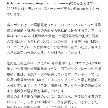
AJA International、Angstrom Engineeringなどがあります。
2025年には世界のトップ3メーカーが売上の約xxxxx％を占め
ています。
当レポートは、金属酸化物（MO）-TFTバックプレーンの世界
市場を量的・質的分析の両面から包括的に紹介することで、お
客様のビジネス/成長戦略の策定、市場競争状況の把握、現在
の市場における自社のポジションの分析、金属酸化物（MO）-
TFTバックプレーンに関する十分な情報に基づいたビジネス上
の意思決定の一助となることを目的としています。
販売量と売上をベースに2025年を基準年とし2021年から2032
年までの期間の金属酸化物（MO）-TFTバックプレーンの市場
規模、推計、予想データを収録しています。本レポートでは、
世界の金属酸化物（MO）-TFTバックプレーン市場を包括的に
区分しています。タイプ別、用途別、プレイヤー別の製品に関
する地域別市場規模も掲載しています。
市場のより詳細な理解のために、競合状況、主要競合企業のプ
ロフィール、それぞれの市場ランクを掲載しています。また、
技術動向や新製品開発についても論じています。