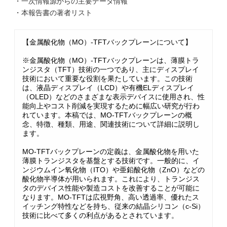
・一次情報源からの主要データ情報
・本報告書の著者リスト
【金属酸化物（MO）-TFTバックプレーンについて】
※金属酸化物（MO）-TFTバックプレーンは、薄膜トラ
ンジスタ（TFT）技術の一つであり、主にディスプレイ
技術において重要な役割を果たしています。この技術
は、液晶ディスプレイ（LCD）や有機ELディスプレイ
（OLED）などのさまざまな表示デバイスに使用され、性
能向上やコスト削減を実現するために幅広い研究が行わ
れています。本稿では、MO-TFTバックプレーンの概
念、特徴、種類、用途、関連技術について詳細に説明し
ます。
MO-TFTバックプレーンの定義は、金属酸化物を用いた
薄膜トランジスタを基盤とする技術です。一般的に、イ
ンジウムイン氧化物（ITO）や亜鉛酸化物（ZnO）などの
酸化物半導体が用いられます。これにより、トランジス
タのデバイス性能や製造コストを改善することが可能に
なります。MO-TFTは広視野角、高い透過率、優れたス
イッチング特性などを持ち、従来の結晶シリコン（c-Si）
技術に比べて多くの利点があるとされています。