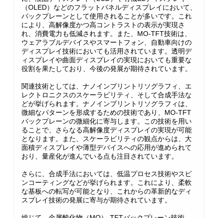
（OLED）などのフラットパネルディスプレイにおいて、
バックプレーンとして使用されることが多いです。これ
により、高解像度かつ高コントラストの表示が実現さ
れ、消費電力も低減されます。また、MO-TFT技術は、
ウェアラブルデバイスやスマートフォン、自動車向けの
ディスプレイ技術においても活用されています。透明デ
ィスプレイや曲面ディスプレイの実現においても重要な
役割を果たしており、今後の発展が期待されています。
関連技術としては、ナノインプリントリソグラフィ、エ
レクトロニクスのスケーラビリティ、そして合成手法な
どが挙げられます。ナノインプリントリソグラフィは、
微細なパターンを形成するための技術であり、MO-TFT
バックプレーンの微細化に寄与します。この技術を用い
ることで、さらなる高解像度ディスプレイの実現が可能
となります。また、スケーラビリティの観点からは、大
面積ディスプレイや薄型デバイスへの応用が進められて
おり、量産化が進んでいる点も注目されています。
さらに、合成手法においては、低温プロセス技術やスピ
ンコーティングなどが挙げられます。これにより、柔軟
な基板への転写が可能となり、これからの革新的なディ
スプレイ技術の発展に寄与が期待されています。
総じて、金属酸化物（MO）-TFTバックプレーン技術