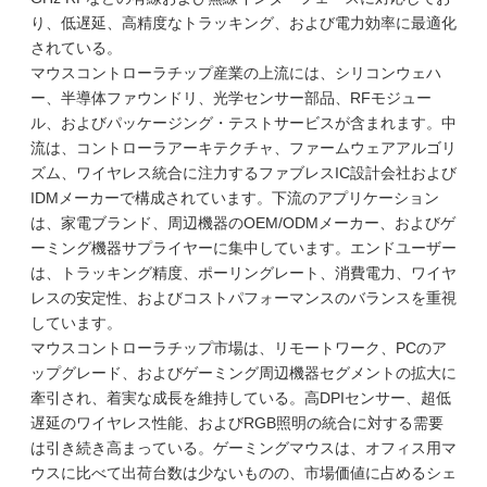
り、低遅延、高精度なトラッキング、および電力効率に最適化
されている。
マウスコントローラチップ産業の上流には、シリコンウェハ
ー、半導体ファウンドリ、光学センサー部品、RFモジュー
ル、およびパッケージング・テストサービスが含まれます。中
流は、コントローラアーキテクチャ、ファームウェアアルゴリ
ズム、ワイヤレス統合に注力するファブレスIC設計会社および
IDMメーカーで構成されています。下流のアプリケーション
は、家電ブランド、周辺機器のOEM/ODMメーカー、およびゲ
ーミング機器サプライヤーに集中しています。エンドユーザー
は、トラッキング精度、ポーリングレート、消費電力、ワイヤ
レスの安定性、およびコストパフォーマンスのバランスを重視
しています。
マウスコントローラチップ市場は、リモートワーク、PCのア
ップグレード、およびゲーミング周辺機器セグメントの拡大に
牽引され、着実な成長を維持している。高DPIセンサー、超低
遅延のワイヤレス性能、およびRGB照明の統合に対する需要
は引き続き高まっている。ゲーミングマウスは、オフィス用マ
ウスに比べて出荷台数は少ないものの、市場価値に占めるシェ