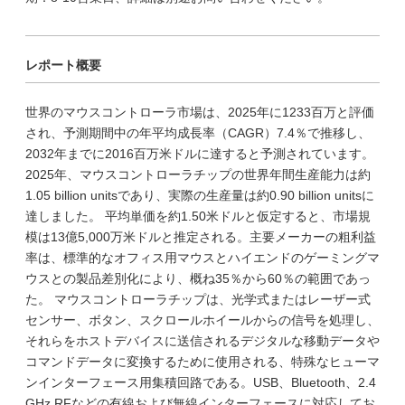
レポート概要
世界のマウスコントローラ市場は、2025年に1233百万と評価
され、予測期間中の年平均成長率（CAGR）7.4％で推移し、
2032年までに2016百万米ドルに達すると予測されています。
2025年、マウスコントローラチップの世界年間生産能力は約
1.05 billion unitsであり、実際の生産量は約0.90 billion unitsに
達しました。 平均単価を約1.50米ドルと仮定すると、市場規
模は13億5,000万米ドルと推定される。主要メーカーの粗利益
率は、標準的なオフィス用マウスとハイエンドのゲーミングマ
ウスとの製品差別化により、概ね35％から60％の範囲であっ
た。 マウスコントローラチップは、光学式またはレーザー式
センサー、ボタン、スクロールホイールからの信号を処理し、
それらをホストデバイスに送信されるデジタルな移動データや
コマンドデータに変換するために使用される、特殊なヒューマ
ンインターフェース用集積回路である。USB、Bluetooth、2.4
GHz RFなどの有線および無線インターフェースに対応してお