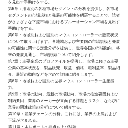
を見出す手助けをする。
第5章：用途別の各種市場セグメントの分析を提供し、各市場
セグメントの市場規模と発展の可能性を網羅することで、読者
がさまざまな下流市場におけるブルーオーシャン市場を見出す
手助けをする。
第6章：地域別および国別のマウスコントローラーの販売状況
について取り上げます。各地域および主要国の市場規模と発展
の可能性に関する定量分析を提供し、世界各国の市場動向、将
来の発展見通し、市場規模について紹介します。
第7章：主要企業のプロファイルを提供し、市場における主要
企業の基本状況を、製品販売、収益、価格、粗利益率、製品紹
介、最近の動向などを含めて詳細に紹介します。
第8章：地域および国別の世界マウスコントローラー生産能
力。
第9章：市場の動向、最新の市場動向、市場の推進要因および
制約要因、業界のメーカーが直面する課題とリスク、ならびに
業界の関連政策の分析について紹介する。
第10章：産業チェーンの分析。これには、業界の上流および
下流が含まれる。
第11章：本レポートの要点および結論。