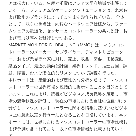
アは拡大している。生産と消費はアジア太平洋地域が主導して
いる一方、プレミアムなゲーミングソリューションは、北米お
よび欧州のブランドによってますます形作られている。 全体
として、競争の焦点は、純粋なハードウェア仕様から、ファー
ムウェアの最適化、センサーとコントローラーの共同設計、お
よび電力効率へと移行しつつある。
MARKET MONITOR GLOBAL, INC（MMG）は、マウスコン
トローラーのメーカー、サプライヤー、ディストリビュータ
ー、および業界専門家に対し、売上、収益、需要、価格変動、
製品タイプ、最近の動向と計画、業界トレンド、推進要因、課
題、障害、および潜在的なリスクについて調査を行った。
本レポートは、定量的および定性的な分析を通じて、マウスコ
ントローラーの世界市場を包括的に提示することを目的として
います。これにより、読者がビジネス／成長戦略を策定し、市
場の競争状況を評価し、現在の市場における自社の位置づけを
分析し、マウスコントローラーに関する情報に基づいたビジネ
ス上の意思決定を行う一助となることを目指しています。本レ
ポートには、世界におけるマウスコントローラーの市場規模お
よび予測が含まれており、以下の市場情報が記載されていま
す：