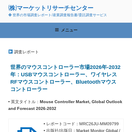
コ
(株)マーケットリサーチセンター
ン
❖ 世界の市場調査レポート/産業調査報告書/委託調査サービス
テ
ン
ツ
メニュー
へ
ス
キ
調査レポート
ッ
プ
世界のマウスコントローラー市場2026年-2032
年：USBマウスコントローラー、ワイヤレス
RFマウスコントローラー、Bluetoothマウス
コントローラー
• 英文タイトル：
Mouse Controller Market, Global Outlook
and Forecast 2026-2032
• レポートコード：MRC26JU-MM09799
• 出版社/出版日：
Market Monitor Global
/