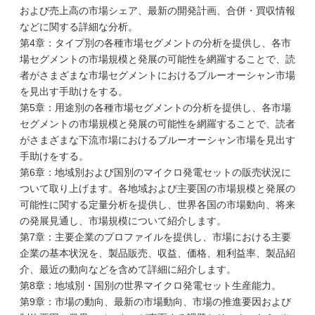
および売上高の市場シェア、最新の開発計画、合併・買収情報
などに関する詳細な分析。
第4章：タイプ別の各種市場セグメントの分析を提供し、各市
場セグメントの市場規模と発展の可能性を網羅することで、読
者がさまざまな市場セグメントにおけるブルーオーシャン市場
を見出す手助けをする。
第5章：用途別の各種市場セグメントの分析を提供し、各市場
セグメントの市場規模と発展の可能性を網羅することで、読者
がさまざまな下流市場におけるブルーオーシャン市場を見出す
手助けをする。
第6章：地域別および国別のマイクロ発電セットの販売状況に
ついて取り上げます。各地域および主要国の市場規模と発展の
可能性に関する定量分析を提供し、世界各国の市場動向、将来
の発展見通し、市場規模について紹介します。
第7章：主要企業のプロファイルを提供し、市場における主要
企業の基本状況を、製品販売、収益、価格、粗利益率、製品紹
介、最近の動向などを含めて詳細に紹介します。
第8章：地域別・国別の世界マイクロ発電セット生産能力。
第9章：市場の動向、最新の市場動向、市場の推進要因および