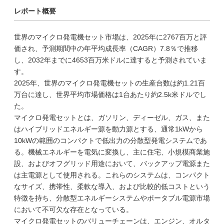
レポート概要
世界のマイクロ発電機セット市場は、2025年に2767百万と評
価され、予測期間中の年平均成長率（CAGR）7.8％で推移
し、2032年までに4653百万米ドルに達すると予測されていま
す。
2025年、世界のマイクロ発電機セットの生産台数は約1.21百
万台に達し、世界平均市場価格は1台あたり約2.5k米ドルでし
た。
マイクロ発電セットとは、ガソリン、ディーゼル、ガス、また
はハイブリッドエネルギー源を動力源とする、通常1kWから
10kWの範囲のコンパクトで低出力の分散型発電システムであ
る。機械エネルギーを電気に変換し、主に住宅、小規模商業施
設、およびオフグリッド用途において、バックアップ電源また
は主電源として使用される。これらのシステムは、コンパクト
なサイズ、携帯性、柔軟な導入、および比較的低コストという
特徴を持ち、分散型エネルギーシステムやポータブル電源市場
において不可欠な存在となっている。
マイクロ発電セットのバリューチェーンは、エンジン、オルタ