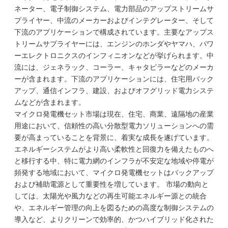
ネーター、電子制御システム、電力部品のアップストリームサ
プライヤー、中流のメーカーおよびインテグレーター、そして
下流のアプリケーションで構成されています。主要なアップス
トリームサプライヤーには、エンジンのホンダやヤマハ、パワ
ーエレクトロニクスのインフィニオンなどが挙げられます。中
流には、ジェネラック、コーラー、キャタピラーなどのメーカ
ーが含まれます。下流のアプリケーションには、住宅用バック
アップ、通信インフラ、建設、およびオフグリッド電力システ
ムなどが含まれます。
マイクロ発電機セット市場は現在、住宅、商業、遠隔地の産業
用途において、信頼性の高い分散型電力ソリューションへの需
要が高まっていることを背景に、着実な成長を遂げています。
エネルギーシステムがより高い柔軟性と回復力を備えたものへ
と移行する中、特に電力網のインフラが不安定な地域や停電が
頻発する地域において、マイクロ発電機セットはバックアップ
および補助電源として重要性を増しています。 市場の動向と
しては、太陽光や風力などの再生可能エネルギー源との統合
や、エネルギー管理の向上を図るための高度な制御システムの
導入など、よりクリーンで効率的、かつハイブリッド化された