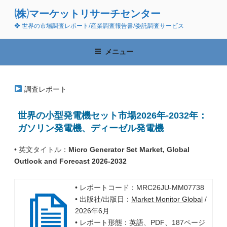
コ
(株)マーケットリサーチセンター
ン
❖ 世界の市場調査レポート/産業調査報告書/委託調査サービス
テ
ン
ツ
メニュー
へ
ス
キ
調査レポート
ッ
プ
世界の小型発電機セット市場2026年-2032年：
ガソリン発電機、ディーゼル発電機
• 英文タイトル：
Micro Generator Set Market, Global
Outlook and Forecast 2026-2032
• レポートコード：MRC26JU-MM07738
• 出版社/出版日：
Market Monitor Global
/
2026年6月
• レポート形態：英語、PDF、187ページ