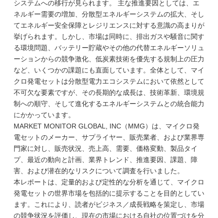
システムへの移行が見られます。 主な推進要因としては、エ
ネルギー需要の増加、分散型エネルギーシステムの拡大、そし
てエネルギー安全保障とレジリエンスに対する意識の高まりが
挙げられます。しかし、市場は同時に、排出ガスや騒音に関す
る環境問題、バッテリー貯蔵やその他の代替エネルギーソリュ
ーションからの競争激化、低炭素技術を優先する規制上の圧力
など、いくつかの課題にも直面しています。全体として、マイ
クロ発電セットは分散型電力エコシステムにおいて依然として
不可欠な要素ですが、その長期的な成長は、技術革新、環境規
制への順守、そして進化するエネルギーシステムとの統合能力
にかかっています。
MARKET MONITOR GLOBAL, INC（MMG）は、マイクロ発
電セットのメーカー、サプライヤー、販売業者、および業界専
門家に対し、販売状況、売上高、需要、価格変動、製品タイ
プ、最近の動向と計画、業界トレンド、推進要因、課題、障
害、および潜在的なリスクについて調査を行いました。
本レポートは、定量的および定性的な分析を通じて、マイクロ
発電セットの世界市場を包括的に提示することを目的としてい
ます。これにより、読者がビジネス／成長戦略を策定し、市場
の競争状況を評価し、現在の市場における自社の位置づけを分