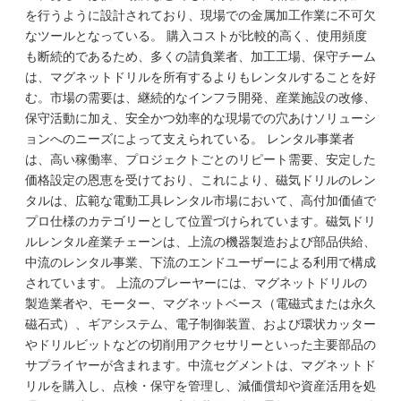
を行うように設計されており、現場での金属加工作業に不可欠
なツールとなっている。 購入コストが比較的高く、使用頻度
も断続的であるため、多くの請負業者、加工工場、保守チーム
は、マグネットドリルを所有するよりもレンタルすることを好
む。市場の需要は、継続的なインフラ開発、産業施設の改修、
保守活動に加え、安全かつ効率的な現場での穴あけソリューシ
ョンへのニーズによって支えられている。 レンタル事業者
は、高い稼働率、プロジェクトごとのリピート需要、安定した
価格設定の恩恵を受けており、これにより、磁気ドリルのレン
タルは、広範な電動工具レンタル市場において、高付加価値で
プロ仕様のカテゴリーとして位置づけられています。磁気ドリ
ルレンタル産業チェーンは、上流の機器製造および部品供給、
中流のレンタル事業、下流のエンドユーザーによる利用で構成
されています。 上流のプレーヤーには、マグネットドリルの
製造業者や、モーター、マグネットベース（電磁式または永久
磁石式）、ギアシステム、電子制御装置、および環状カッター
やドリルビットなどの切削用アクセサリーといった主要部品の
サプライヤーが含まれます。中流セグメントは、マグネットド
リルを購入し、点検・保守を管理し、減価償却や資産活用を処