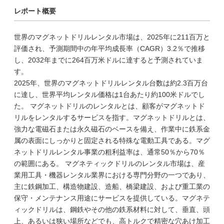
レポート概要
世界のマグネットドリルレンタル市場は、2025年に211百万と
評価され、予測期間中の年平均成長率（CAGR）3.2％で推移
し、2032年までに264百万米ドルに達すると予測されていま
す。
2025年、世界のマグネットドリルレンタル台数は約2.3百万台
に達し、世界平均レンタル価格は1台あたり約100米ドルでし
た。 マグネットドリルのレンタルとは、顧客がマグネットド
リルをレンタルするサービスを指す。マグネットドリルとは、
強力な電磁石または永久磁石のベースを備え、作業中に鉄系金
属の表面にしっかりと固定される特殊な電動工具である。マグ
ネットドリルレンタル事業の粗利益率は、通常50％から70％
の範囲にある。 マグネティックドリルのレンタル市場は、産
業用工具・機器レンタル業界における専門分野の一つであり、
主に鉄鋼加工、構造物建設、造船、橋梁建設、および重工業の
保守・メンテナンス用途にサービスを提供している。マグネテ
ィックドリルは、鋼鉄やその他の鉄系材料に対して、垂直、頭
上、あるいは狭い場所などでも、高トルクで精密な穴あけ加工