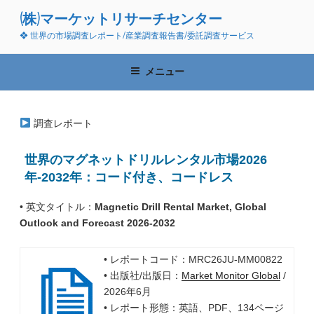
コ
(株)マーケットリサーチセンター
ン
❖ 世界の市場調査レポート/産業調査報告書/委託調査サービス
テ
ン
ツ
メニュー
へ
ス
キ
調査レポート
ッ
プ
世界のマグネットドリルレンタル市場2026
年-2032年：コード付き、コードレス
• 英文タイトル：
Magnetic Drill Rental Market, Global
Outlook and Forecast 2026-2032
• レポートコード：MRC26JU-MM00822
• 出版社/出版日：
Market Monitor Global
/
2026年6月
• レポート形態：英語、PDF、134ページ