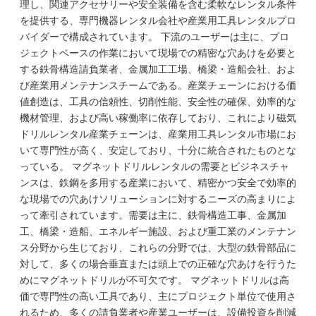
理し、関連アクセサリーや安全装備を含む柔軟なレンタル条件
を提供する、専門機器レンタル会社や産業用工具レンタルプロ
バイダーで構成されています。 下流のユーザーは主に、プロ
ジェクトベースの作業において現場での精密な穴あけを必要と
する鉄骨構造請負業者、金属加工工場、橋梁・造船会社、およ
び産業用メンテナンスチームである。産業チェーンにおける価
値創造は、工具の信頼性、切削性能、安全性の確保、効率的な
機材管理、および高い稼働率に依存しており、これにより磁気
ドリルレンタル産業チェーンは、産業用工具レンタル市場にお
いて専門性が高く、安定しており、十分に統合されたものとな
っている。 マグネットドリルレンタルの需要とビジネスチャ
ンスは、鉄鋼を多用する産業において、精密かつ安全で効率的
な現場での穴あけソリューションに対するニーズの高まりによ
って牽引されています。需要は主に、鉄骨構造工事、金属加
工、橋梁・造船、エネルギー施設、および重工業のメンテナン
ス分野から生じており、これらの分野では、大型の鉄骨部品に
対して、多くの場合垂直または頭上での正確な穴あけを行うた
めにマグネットドリルが不可欠です。 マグネットドリルは高
価で専門性の高い工具であり、主にプロジェクト単位で使用さ
れるため、多くの請負業者や産業ユーザーは、設備投資を削減