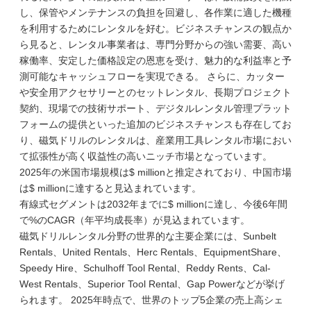
し、保管やメンテナンスの負担を回避し、各作業に適した機種
を利用するためにレンタルを好む。ビジネスチャンスの観点か
ら見ると、レンタル事業者は、専門分野からの強い需要、高い
稼働率、安定した価格設定の恩恵を受け、魅力的な利益率と予
測可能なキャッシュフローを実現できる。 さらに、カッター
や安全用アクセサリーとのセットレンタル、長期プロジェクト
契約、現場での技術サポート、デジタルレンタル管理プラット
フォームの提供といった追加のビジネスチャンスも存在してお
り、磁気ドリルのレンタルは、産業用工具レンタル市場におい
て拡張性が高く収益性の高いニッチ市場となっています。
2025年の米国市場規模は$ millionと推定されており、中国市場
は$ millionに達すると見込まれています。
有線式セグメントは2032年までに$ millionに達し、今後6年間
で%のCAGR（年平均成長率）が見込まれています。
磁気ドリルレンタル分野の世界的な主要企業には、Sunbelt
Rentals、United Rentals、Herc Rentals、EquipmentShare、
Speedy Hire、Schulhoff Tool Rental、Reddy Rents、Cal-
West Rentals、Superior Tool Rental、Gap Powerなどが挙げ
られます。 2025年時点で、世界のトップ5企業の売上高シェ