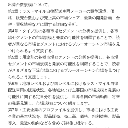
出荷台数規模について。
第3章：ラストマイル自律配送車両メーカーの競争環境、価
格、販売台数および売上高の市場シェア、最新の開発計画、合
併・買収情報などに関する詳細な分析。
第4章：タイプ別の各種市場セグメントの分析を提供し、各市
場セグメントの市場規模と発展の可能性を網羅することで、読
者が異なる市場セグメントにおけるブルーオーシャン市場を見
つけられるよう支援する。
第5章：用途別の各種市場セグメントの分析を提供し、各市場
セグメントの市場規模と発展の可能性を網羅することで、読者
がさまざまな下流市場におけるブルーオーシャン市場を見つけ
られるよう支援します。
第6章：地域レベルおよび国レベルにおけるラストマイル自律
配送車両の販売状況。各地域および主要国の市場規模と発展の
可能性に関する定量分析を提供し、世界各国の市場動向、将来
の発展見通し、市場規模について紹介します。
第7章：主要企業のプロファイルを提供し、市場における主要
企業の基本状況を、製品販売、売上高、価格、粗利益率、製品
導入、最近の動向などを含めて詳細に紹介する。