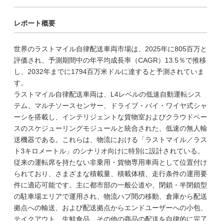
レポート概要
世界のラストマイル自律配送車両市場は、2025年に805百万と
評価され、予測期間中の年平均成長率（CAGR）13.5％で推移
し、2032年までに1794百万米ドルに達すると予測されていま
す。
ラストマイル自律配送車両は、L4レベルの低速自動運転シス
テム、マルチソースセンサー、ドライブ・バイ・ワイヤ式シャ
ーシを搭載し、インテリジェントな貨物室およびクラウドベー
スのスケジューリングモジュールと統合された、低速の無人輸
送機器である。これらは、物流における「ラストマイル／ラス
ト3キロメートル」のシナリオ向けに特別に設計されている。
従来の運転席を持たない非乗用・貨物専用車両として位置付け
られており、さまざまな積載量、積載体積、走行条件の運用要
件に適応可能です。主に都市部の一般公道や、閉鎖・半閉鎖型
の駐車場エリアで運用され、物流ハブ間の移動、倉庫から配送
拠点への輸送、および配送拠点からエンドユーザーへの小包、
テイクアウト、生鮮食品、その他の商品の配送を自律的に完了