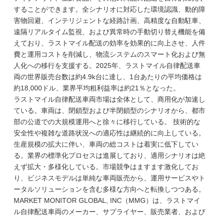
することができます。全シナリオに対応した環境認識、動的障
害物回避、インテリジェントな経路計画、高精度な自動駐車、
遠隔リアルタイム監視、および異常時の手動切り替え機能を備
えており、ラストマイル配送の効率を効果的に向上させ、人件
費と運用コストを削減し、物流システムのスマート化および無
人化への移行を支援する。2025年、ラストマイル自律配送車
両の世界販売台数は約4.9k台に達し、1台あたりの平均価格は
約18,000ドル、業界平均粗利益率は約21％となった。
ラストマイル自律配送車両市場は全体として、商用化が加速し
ている。車両は、閉鎖型および半閉鎖型のシナリオから、都市
部の公道での大規模運用へと徐々に移行している。 技術的な
安全性や複雑な道路状況への適応性は継続的に向上している。
生産規模の拡大に伴い、車両の総コストは着実に低下してい
る。業界の標準化プロセスは進展しており、適用シナリオは絶
えず拡大・多様化している。市場競争はますます激化してお
り、ビジネスモデルは単純な車両販売から、運用サービスやト
ータルソリューションを含む多様な方向へと転換しつつある。
MARKET MONITOR GLOBAL, INC（MMG）は、ラストマイ
ル自律配送車両のメーカー、サプライヤー、販売業者、および