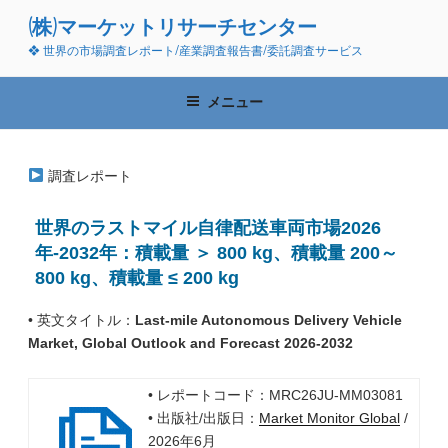
コ
(株)マーケットリサーチセンター
ン
❖ 世界の市場調査レポート/産業調査報告書/委託調査サービス
テ
ン
ツ
メニュー
へ
ス
キ
調査レポート
ッ
プ
世界のラストマイル自律配送車両市場2026
年-2032年：積載量 ＞ 800 kg、積載量 200～
800 kg、積載量 ≤ 200 kg
• 英文タイトル：
Last-mile Autonomous Delivery Vehicle
Market, Global Outlook and Forecast 2026-2032
• レポートコード：MRC26JU-MM03081
• 出版社/出版日：
Market Monitor Global
/
2026年6月