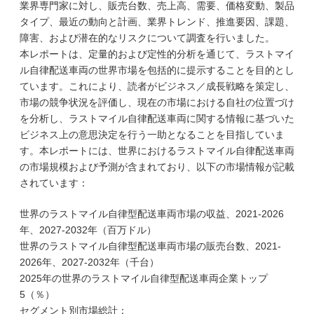
業界専門家に対し、販売台数、売上高、需要、価格変動、製品
タイプ、最近の動向と計画、業界トレンド、推進要因、課題、
障害、および潜在的なリスクについて調査を行いました。
本レポートは、定量的および定性的分析を通じて、ラストマイ
ル自律配送車両の世界市場を包括的に提示することを目的とし
ています。これにより、読者がビジネス／成長戦略を策定し、
市場の競争状況を評価し、現在の市場における自社の位置づけ
を分析し、ラストマイル自律配送車両に関する情報に基づいた
ビジネス上の意思決定を行う一助となることを目指していま
す。本レポートには、世界におけるラストマイル自律配送車両
の市場規模および予測が含まれており、以下の市場情報が記載
されています：
世界のラストマイル自律型配送車両市場の収益、2021-2026
年、2027-2032年（百万ドル）
世界のラストマイル自律型配送車両市場の販売台数、2021-
2026年、2027-2032年（千台）
2025年の世界のラストマイル自律型配送車両企業トップ
5（％）
セグメント別市場総計：