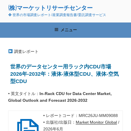
コ
(株)マーケットリサーチセンター
ン
❖ 世界の市場調査レポート/産業調査報告書/委託調査サービス
テ
ン
ツ
メニュー
へ
ス
キ
調査レポート
ッ
プ
世界のデータセンター用ラック内CDU市場
2026年-2032年：液体-液体型CDU、液体-空気
型CDU
• 英文タイトル：
In-Rack CDU for Data Center Market,
Global Outlook and Forecast 2026-2032
• レポートコード：MRC26JU-MM09088
• 出版社/出版日：
Market Monitor Global
/
2026年6月