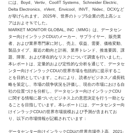
には、Boyd、Vertiv、CoolIT Systems、Schneider Electric、
Delta Electronics、nVent、Envicool、INVT、Nidec、DCXなど
が挙げられます。 2025年、世界のトップ5企業の売上高シェ
アはおよそ％でした。
MARKET MONITOR GLOBAL, INC（MMG）は、データセン
ター向けインラックCDUのメーカー、サプライヤー、販売業
者、および業界専門家に対し、売上、収益、需要、価格変動、
製品タイプ、最近の動向と計画、業界トレンド、推進要因、課
題、障害、および潜在的なリスクについて調査を行いました。
本レポートは、定量的および定性的な分析を通じて、データセ
ンター向けインラックCDUの世界市場を包括的に提示するこ
とを目的としています。これにより、読者がビジネス／成長戦
略を策定し、市場の競争状況を評価し、現在の市場における自
社の位置づけを分析し、データセンター向けインラックCDU
に関する情報に基づいたビジネス上の意思決定を行う一助とな
ることを目指しています。本レポートには、データセンター向
けインラックCDUの世界市場規模および予測が含まれてお
り、以下の市場情報が記載されています：
データセンター向けインラックCDUの世界市場売上高、2021-