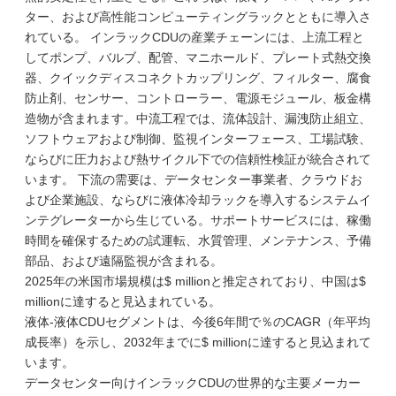
ター、および高性能コンピューティングラックとともに導入さ
れている。 インラックCDUの産業チェーンには、上流工程と
してポンプ、バルブ、配管、マニホールド、プレート式熱交換
器、クイックディスコネクトカップリング、フィルター、腐食
防止剤、センサー、コントローラー、電源モジュール、板金構
造物が含まれます。中流工程では、流体設計、漏洩防止組立、
ソフトウェアおよび制御、監視インターフェース、工場試験、
ならびに圧力および熱サイクル下での信頼性検証が統合されて
います。 下流の需要は、データセンター事業者、クラウドお
よび企業施設、ならびに液体冷却ラックを導入するシステムイ
ンテグレーターから生じている。サポートサービスには、稼働
時間を確保するための試運転、水質管理、メンテナンス、予備
部品、および遠隔監視が含まれる。
2025年の米国市場規模は$ millionと推定されており、中国は$
millionに達すると見込まれている。
液体-液体CDUセグメントは、今後6年間で％のCAGR（年平均
成長率）を示し、2032年までに$ millionに達すると見込まれて
います。
データセンター向けインラックCDUの世界的な主要メーカー