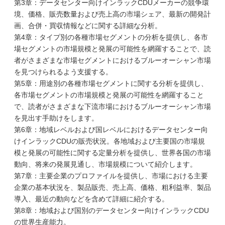
第3章：データセンター向けインラックCDUメーカーの競争環
境、価格、販売数量および売上高の市場シェア、最新の開発計
画、合併・買収情報などに関する詳細な分析。
第4章：タイプ別の各種市場セグメントの分析を提供し、各市
場セグメントの市場規模と発展の可能性を網羅することで、読
者がさまざまな市場セグメントにおけるブルーオーシャン市場
を見つけられるよう支援する。
第5章：用途別の各種市場セグメントに関する分析を提供し、
各市場セグメントの市場規模と発展の可能性を網羅すること
で、読者がさまざまな下流市場におけるブルーオーシャン市場
を見出す手助けをします。
第6章：地域レベルおよび国レベルにおけるデータセンター向
けインラックCDUの販売状況。各地域および主要国の市場規
模と発展の可能性に関する定量分析を提供し、世界各国の市場
動向、将来の発展見通し、市場規模について紹介します。
第7章：主要企業のプロファイルを提供し、市場における主要
企業の基本状況を、製品販売、売上高、価格、粗利益率、製品
導入、最近の動向などを含めて詳細に紹介する。
第8章：地域および国別のデータセンター向けインラックCDU
の世界生産能力。