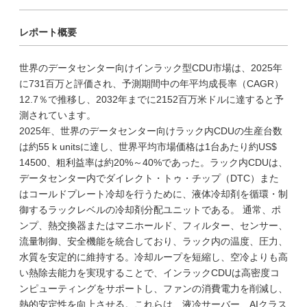
レポート概要
世界のデータセンター向けインラック型CDU市場は、2025年
に731百万と評価され、予測期間中の年平均成長率（CAGR）
12.7％で推移し、2032年までに2152百万米ドルに達すると予
測されています。
2025年、世界のデータセンター向けラック内CDUの生産台数
は約55 k unitsに達し、世界平均市場価格は1台あたり約US$
14500、粗利益率は約20%～40%であった。ラック内CDUは、
データセンター内でダイレクト・トゥ・チップ（DTC）また
はコールドプレート冷却を行うために、液体冷却剤を循環・制
御するラックレベルの冷却剤分配ユニットである。 通常、ポ
ンプ、熱交換器またはマニホールド、フィルター、センサー、
流量制御、安全機能を統合しており、ラック内の温度、圧力、
水質を安定的に維持する。冷却ループを短縮し、空冷よりも高
い熱除去能力を実現することで、インラックCDUは高密度コ
ンピューティングをサポートし、ファンの消費電力を削減し、
熱的安定性を向上させる。これらは、液冷サーバー、AIクラス