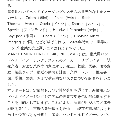
る。
産業用ハンドヘルドイメージングシステムの世界的な主要メー
カーには、Zebra（米国）、Fluke（米国）、Seek
Thermal（米国）、Optris（ドイツ）、Distran（スイス）、
Specim（フィンランド）、Headwall Photonics（米国）、
BaySpec（米国）、Cubert（ドイツ）、Hikvision Micro
Imaging（中国）などが挙げられる。 2025年時点で、世界の
トップ5企業の売上高シェアはおよそ％でした。
MARKET MONITOR GLOBAL, INC（MMG）は、産業用ハン
ドヘルドイメージングシステムのメーカー、サプライヤー、販
売業者、および業界専門家に対し、売上、収益、需要、価格変
動、製品タイプ、最近の動向と計画、業界トレンド、推進要
因、課題、障害、および潜在的なリスクについて調査を行いま
した。
本レポートは、定量的および定性的分析を通じて、産業用ハン
ドヘルドイメージングシステムの世界市場を包括的に提示する
ことを目的としています。これにより、読者がビジネス／成長
戦略を策定し、市場の競争状況を評価し、現在の市場における
自社の位置づけを分析し、産業用ハンドヘルドイメージングシ