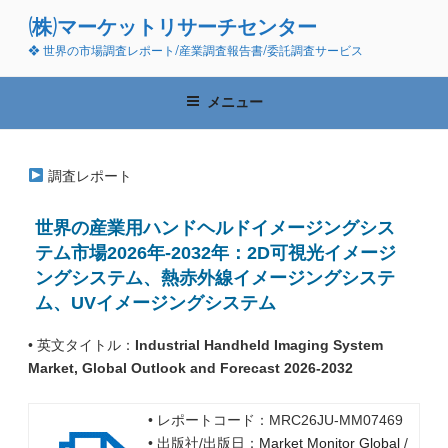
コ
(株)マーケットリサーチセンター
ン
❖ 世界の市場調査レポート/産業調査報告書/委託調査サービス
テ
ン
ツ
メニュー
へ
ス
キ
調査レポート
ッ
プ
世界の産業用ハンドヘルドイメージングシス
テム市場2026年-2032年：2D可視光イメージ
ングシステム、熱赤外線イメージングシステ
ム、UVイメージングシステム
• 英文タイトル：
Industrial Handheld Imaging System
Market, Global Outlook and Forecast 2026-2032
• レポートコード：MRC26JU-MM07469
• 出版社/出版日：
Market Monitor Global
/