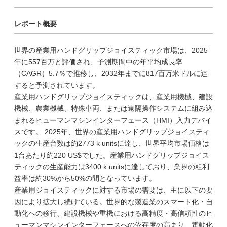
レポート概要
世界の産業用ハンドグリップジョイスティック市場は、2025
年に557百万と評価され、予測期間中の年平均成長率
（CAGR）5.7％で推移し、2032年までに817百万米ドルに達
すると予測されています。
産業用ハンドグリップジョイスティックは、産業用機械、建設
機械、農業機械、特殊車両、または遠隔操作システムに組み込
まれるヒューマンマシンインターフェース（HMI）入力デバイ
スです。 2025年、世界の産業用ハンドグリップジョイスティ
ックの生産台数は約2773 k unitsに達し、世界平均市場価格は
1台あたり約220 US$でした。産業用ハンドグリップジョイス
ティックの生産能力は3400 k unitsに達しており、業界の粗利
益率は約30%から50%の間となっています。
産業用ジョイスティックに対する市場の需要は、主に以下の要
因により拡大し続けている。世界的な製造業のスマート化・自
動化への移行、建設機械や重機における高精度・高信頼性のヒ
ューマンマシンインターフェースへの依存度の高まり、電動化