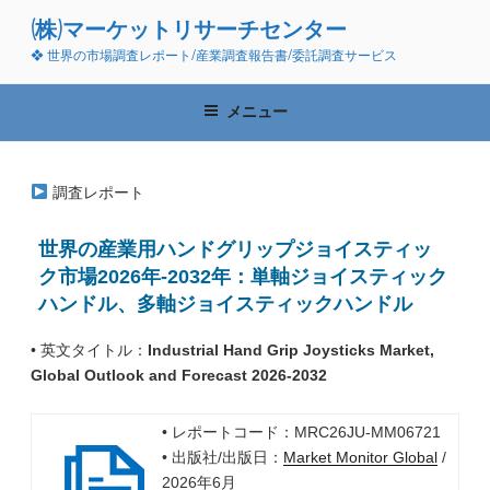
コ
(株)マーケットリサーチセンター
ン
❖ 世界の市場調査レポート/産業調査報告書/委託調査サービス
テ
ン
ツ
メニュー
へ
ス
キ
調査レポート
ッ
プ
世界の産業用ハンドグリップジョイスティッ
ク市場2026年-2032年：単軸ジョイスティック
ハンドル、多軸ジョイスティックハンドル
• 英文タイトル：
Industrial Hand Grip Joysticks Market,
Global Outlook and Forecast 2026-2032
• レポートコード：MRC26JU-MM06721
• 出版社/出版日：
Market Monitor Global
/
2026年6月