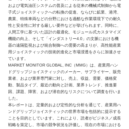
および電気油圧システムの普及による従来の機械式制御から電
子式ジョイスティックへの転換の促進、ならびに鉱業、港湾、
農業、特殊車両などの分野における過酷な作業環境下での耐久
性と安全性に対する厳しい要件などが挙げられます。同時に、
人間工学に基づいた設計の最適化、モジュール式カスタマイズ
機能の向上、そして「インダストリー4.0」の文脈における機
器の遠隔監視および統合制御への需要の高まりが、高性能産業
用ジョイスティックの技術的進化と市場浸透をさらに加速させ
ています。
MARKET MONITOR GLOBAL, INC（MMG）は、産業用ハン
ドグリップジョイスティックのメーカー、サプライヤー、販売
業者、および業界専門家に対し、売上、収益、需要、価格変
動、製品タイプ、最近の動向と計画、業界トレンド、推進要
因、課題、障害、および潜在的なリスクについて調査を行いま
した。
本レポートは、定量的および定性的な分析を通じて、産業用ハ
ンドグリップジョイスティックの世界市場を包括的に提示する
ことを目的としています。これにより、読者がビジネス／成長
戦略を策定し、市場の競争状況を評価し、現在の市場における