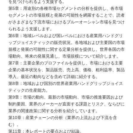
を見つけられるよう支援する。
第5章：用途別の各種市場セグメントの分析を提供し、各市場
セグメントの市場規模と発展の可能性を網羅することで、読者
がさまざまな下流市場におけるブルーオーシャン市場を見つけ
られるよう支援します。
第6章：地域レベルおよび国レベルにおける産業用ハンドグリ
ップジョイスティックの販売状況。各地域および主要国の市場
規模と発展の可能性に関する定量分析を提供し、世界各国の市
場動向、将来の発展見通し、市場規模について紹介します。
第7章：主要企業のプロファイルを提供し、市場における主要
企業の基本状況を、製品販売、売上高、価格、粗利益率、製品
導入、最近の動向などを含めて詳細に紹介する。
第8章：地域および国別の世界産業用ハンドグリップジョイス
ティックの生産能力。
第9章：市場の動向、最新の市場動向、市場の推進要因および
制約要因、業界のメーカーが直面する課題とリスク、ならびに
業界の関連政策に関する分析を紹介しています。
第10章：産業チェーンの分析（業界の上流および下流を含
む）。
第11章：本レポートの要点および結論。