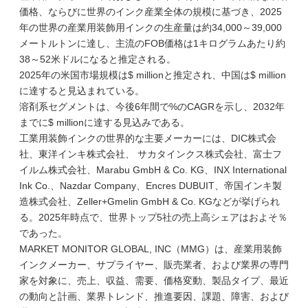
価格、ならびに世界のインク産業全体の規模に基づき、2025
年の世界の産業用装飾用インクの生産量は約34,000～39,000
メートルトンに達し、主流のFOB価格は1キログラムあたり約
38～52米ドルになると推定される。
2025年の米国市場規模は$ millionと推定され、中国は$ million
に達すると見込まれている。
溶剤系セグメントは、今後6年間で%のCAGRを示し、2032年
までに$ millionに達する見込みである。
工業用装飾インクの世界的な主要メーカーには、DIC株式会
社、東洋インキ株式会社、 サカタインクス株式会社、富士フ
イルム株式会社、Marabu GmbH & Co. KG、INX International
Ink Co.、Nazdar Company、Encres DUBUIT、帝国インキ製
造株式会社、Zeller+Gmelin GmbH & Co. KGなどが挙げられ
る。2025年時点で、世界トップ5社の売上高シェアはおよそ％
であった。
MARKET MONITOR GLOBAL, INC（MMG）は、産業用装飾
インクメーカー、サプライヤー、販売業者、および業界の専門
家を対象に、売上、収益、需要、価格変動、製品タイプ、最近
の動向と計画、業界トレンド、推進要因、課題、障害、および