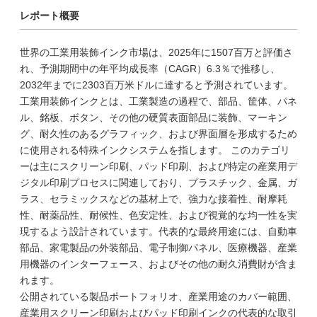
レポート概要
世界の工業用装飾インク市場は、2025年に1507百万と評価さ
れ、予測期間中の年平均成長率（CAGR）6.3％で推移し、
2032年までに2303百万米ドルに達すると予測されています。
工業用装飾インクとは、工業製造の過程で、部品、筐体、パネ
ル、銘板、ボタン、その他の硬質表面部品に装飾、マーキン
グ、耐久性のあるグラフィック、および界面層を形成するため
に使用される特殊インクシステムを指します。 このカテゴリ
ーは主にスクリーン印刷、パッド印刷、および特定の産業用デ
ジタル印刷プロセスに関連しており、プラスチック、金属、ガ
ラス、セラミックスなどの基材上で、強力な接着性、耐摩耗
性、耐薬品性、耐候性、色安定性、および視覚的な均一性を実
現するよう設計されています。代表的な最終用途には、自動車
部品、家電製品の外装部品、電子制御パネル、医療機器、産業
用機器のインターフェース、およびその他の耐久消費財が含ま
れます。
公開されている製品ポートフォリオ、産業用途のカバー範囲、
産業用スクリーン印刷およびパッド印刷インクの代表的な取引