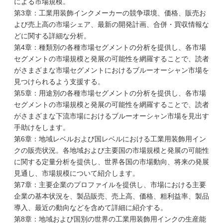
による市場規模。
第3章：工業用装飾インクメーカーの競争環境、価格、販売お
よび売上高の市場シェア、最新の開発計画、合併・買収情報な
どに関する詳細な分析。
第4章：種類別の各種市場セグメントの分析を提供し、各市場
セグメントの市場規模と発展の可能性を網羅することで、読者
がさまざまな市場セグメントにおけるブルーオーシャン市場を
見つけられるよう支援する。
第5章：用途別の各種市場セグメントの分析を提供し、各市場
セグメントの市場規模と発展の可能性を網羅することで、読者
がさまざまな下流市場におけるブルーオーシャン市場を見出す
手助けをします。
第6章：地域レベルおよび国レベルにおける工業用装飾用イン
クの販売状況。各地域および主要国の市場規模と発展の可能性
に関する定量分析を提供し、世界各国の市場動向、将来の発展
見通し、市場規模について紹介します。
第7章：主要企業のプロファイルを提供し、市場における主要
企業の基本状況を、製品販売、売上高、価格、粗利益率、製品
導入、最近の動向などを含めて詳細に紹介する。
第8章：地域および国別の世界の工業用装飾用インクの生産能