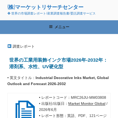
コ
(株)マーケットリサーチセンター
ン
❖ 世界の市場調査レポート/産業調査報告書/委託調査サービス
テ
ン
ツ
メニュー
へ
ス
キ
調査レポート
ッ
プ
世界の工業用装飾インク市場2026年-2032年：
溶剤系、水性、UV硬化型
• 英文タイトル：
Industrial Decorative Inks Market, Global
Outlook and Forecast 2026-2032
• レポートコード：MRC26JU-MM03808
• 出版社/出版日：
Market Monitor Global
/
2026年6月
• レポート形態：英語、PDF、121ページ