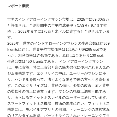
レポート概要
世界のインドアローイングマシン市場は、2025年に89.30百万
と評価され、予測期間中の年平均成長率（CAGR）9.7％で推
移し、2032年までに178百万米ドルに達すると予測されていま
す。
2025年、世界のインドアローイングマシンの生産台数は約369
k unitsに達し、世界平均市場価格は1台あたり約265 usdであ
った。粗利益率は約45%である。原価は1台あたり139 usd、
生産台数は450 k unitsである。 インドアローイングマシン
は、主に背筋、特に上背部と肩の筋力強化に使用される人気の
ジム用機器です。エクササイズ中は、ユーザーがマシンに座
り、ハンドルを握って、漕ぐような動きで体の方へ引き寄せま
す。このエクササイズは、背筋の強化、姿勢の改善、肩と背中
の柔軟性の向上に役立ちます。マシンの抵抗は調整可能であ
り、あらゆるフィットネスレベルのユーザーに適しています。
スマートフィットネス機器：技術の進歩に伴い、フィットネス
機器には、モバイルアプリとの同期、トレーニングの進捗状況
のリアルタイム追跡、パーソナライズされたトレーニングプラ