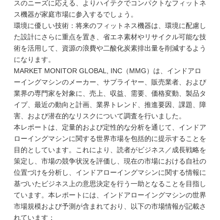
スのニーズに応える、よりハイテクでコンパクトなフィットネ
ス機器が家庭市場に参入するでしょう。
環境に優しい技術：将来のフィットネス機器は、環境に配慮し
た設計にさらに重点を置き、省エネ素材やリサイクル可能な技
術を活用して、資源の浪費や二酸化炭素排出量を削減するよう
になります。
MARKET MONITOR GLOBAL, INC（MMG）は、インドアロ
ーイングマシンのメーカー、サプライヤー、販売業者、および
業界の専門家を対象に、売上、収益、需要、価格変動、製品タ
イプ、最近の動向と計画、業界トレンド、推進要因、課題、障
害、および潜在的なリスクについて調査を行いました。
本レポートは、定量的および定性的な分析を通じて、インドア
ローイングマシンに関する世界市場を包括的に提示することを
目的としています。これにより、読者がビジネス／成長戦略を
策定し、市場の競争状況を評価し、現在の市場における自社の
位置づけを分析し、インドアローイングマシンに関する情報に
基づいたビジネス上の意思決定を行う一助となることを目指し
ています。本レポートには、インドアローイングマシンの世界
市場規模および予測が含まれており、以下の市場情報が記載さ
れています：