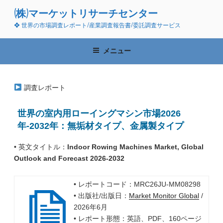
コ
(株)マーケットリサーチセンター
ン
❖ 世界の市場調査レポート/産業調査報告書/委託調査サービス
テ
ン
ツ
メニュー
へ
ス
キ
調査レポート
ッ
プ
世界の室内用ローイングマシン市場2026
年-2032年：無垢材タイプ、金属製タイプ
• 英文タイトル：
Indoor Rowing Machines Market, Global
Outlook and Forecast 2026-2032
• レポートコード：MRC26JU-MM08298
• 出版社/出版日：
Market Monitor Global
/
2026年6月
• レポート形態：英語、PDF、160ページ