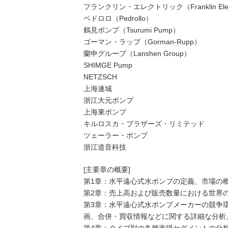
フランクリン・エレクトリック（Franklin Elec
ペドロロ（Pedrollo）
鶴見ポンプ（Tsurumi Pump）
ゴーマン・ラップ（Gorman-Rupp）
蘭申グループ（Lanshen Group）
SHIMGE Pump
NETZSCH
上海連城
浙江大元ポンプ
上海東ポンプ
キルロスカ・ブラザーズ・リミテッド
ツェーラー・ポンプ
浙江道音科技
[主要章の概要]
第1章：水平遠心式水ポンプの定義、市場の
第2章：売上高および販売数量における世界
第3章：水平遠心式水ポンプメーカーの競争
画、合併・買収情報などに関する詳細な分析