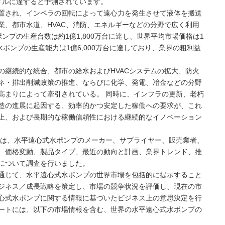
万米ドルに達すると予測されています。
置され、インペラの回転によって遠心力を発生させて液体を搬送
業、都市水道、HVAC、消防、エネルギーなどの分野で広く利用
ポンプの生産台数は約1億1,800万台に達し、世界平均市場価格は1
ポンプの生産能力は1億6,000万台に達しており、業界の粗利益
の継続的な統合、都市の給水およびHVACシステムの拡大、防火
ネ・排出削減政策の推進、ならびに化学、発電、冶金などの分野
高まりによって牽引されている。 同時に、インフラの更新、老朽
造の進展に起因する、効率的かつ安定した稼働への要求が、これ
上、および長期的な稼働信頼性における継続的なイノベーション
NC（MMG）は、水平遠心式水ポンプのメーカー、サプライヤー、販売業者、
、価格変動、製品タイプ、最近の動向と計画、業界トレンド、推
について調査を行いました。
通じて、水平遠心式水ポンプの世界市場を包括的に提示すること
ジネス／成長戦略を策定し、市場の競争状況を評価し、現在の市
心式水ポンプに関する情報に基づいたビジネス上の意思決定を行
ートには、以下の市場情報を含む、世界の水平遠心式水ポンプの