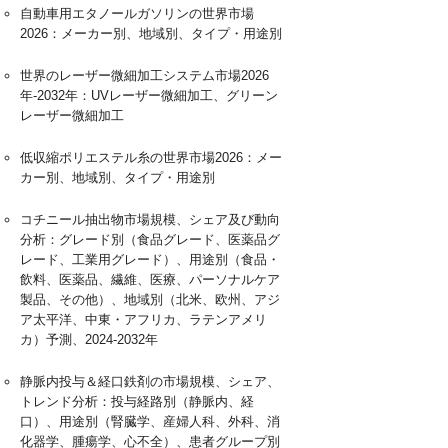
自動車用エタノールガソリンの世界市場
2026：メーカー別、地域別、タイプ・用途別
世界のレーザー微細加工システム市場2026
年-2032年：UVレーザー微細加工、グリーン
レーザー微細加工
低収縮ポリエステル糸の世界市場2026：メー
カー別、地域別、タイプ・用途別
コチニール抽出物市場規模、シェア及び動向
分析：グレード別（食品グレード、医薬品グ
レード、工業用グレード）、用途別（食品・
飲料、医薬品、繊維、医療、パーソナルケア
製品、その他）、地域別（北米、欧州、アジ
ア太平洋、中東・アフリカ、ラテンアメリ
カ）予測、2024-2032年
静脈内投与＆経口鉄剤の市場規模、シェア、
トレンド分析：投与経路別（静脈内、経
口）、用途別（腎臓学、産婦人科、外科、消
化器学、腫瘍学、心不全）、患者グループ別