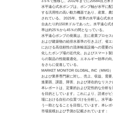
3.5％で推移し、2032年までに20584百
水平遠心式水ポンプは、ポンプ軸が水平に配
する汎用性の高い動力機器であり、産業、農
されている。 2025年、世界の水平遠心式水
台あたり約150米ドルであった。水平遠心式水
率は約25％から45％の間となっている。
水平遠心ポンプの発展は、主に産業プロセス
および建築物の給排水基準の引き上げ、省エ
における高信頼性の流体輸送設備への需要の
化したポンプ場の近代化、およびスマート製
らの製品の性能最適化、エネルギー効率の向
をさらに促進している。
MARKET MONITOR GLOBAL, I
および業界専門家に対し、売上、収益、需要
進要因、課題、障害、および潜在的なリスク
本レポートは、定量的および定性的な分析を
を目的としています。これにより、読者がビ
場における自社の位置づけを分析し、水平遠
う一助となることを目指しています。本レポ
市場規模および予測が記載されています：