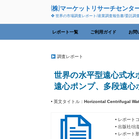
コ
(株)マーケットリサーチセンタ
ン
❖ 世界の市場調査レポート/産業調査報告書/委託調
テ
ン
ツ
レポート一覧
ご利用ガイド
お問
へ
ス
キ
調査レポート
ッ
プ
世界の水平型遠心式水ポン
遠心ポンプ、多段遠心
• 英文タイトル：
Horizontal Centrifugal W
• レポートコ
• 出版社/
• レポート