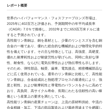
レポート概要
世界のハイパフォーマンス・フォスファーブロンズ市場は、
2025年に402百万と評価され、予測期間中の年平均成長率
（CAGR）7.0％で推移し、2032年までに653百万米ドルに達
すると予測されています。
高性能リン青銅は、銅を基材とし、少量のリンとスズを含む銅
合金の一種であり、優れた総合的な機械的および物理化学的特
性を備えています。その主な特徴としては、高強度、高硬度、
優れた耐摩耗性および耐疲労性が挙げられ、同時に良好な弾
性、耐食性、ならびに電気伝導性および熱伝導性も示します。
そのため、弾性部品、軸受、歯車、電気接点、精密機械部品な
どに広く使用されている。通常のリン青銅と比較して、高性能
リン青銅は、合金組成比と熱処理プロセスの最適化により、強
度と靭性、および耐摩耗性と導電性のバランスをさらに高めて
おり、高負荷、高サイクル寿命、長期にわたる信頼性の高い稼
働という産業上の要求を満たしている。
高性能リン青銅の産業チェーンは、上流の原材料供給、中流の
合金精錬・加工、下流の部品製造および最終用途までを網羅し