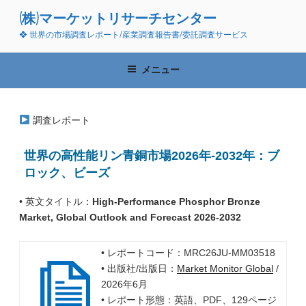
コ
(株)マーケットリサーチセンター
ン
❖ 世界の市場調査レポート/産業調査報告書/委託調査サービス
テ
ン
ツ
メニュー
へ
ス
キ
調査レポート
ッ
プ
世界の高性能リン青銅市場2026年-2032年：ブ
ロック、ビーズ
• 英文タイトル：
High-Performance Phosphor Bronze
Market, Global Outlook and Forecast 2026-2032
• レポートコード：MRC26JU-MM03518
• 出版社/出版日：
Market Monitor Global
/
2026年6月
• レポート形態：英語、PDF、129ページ