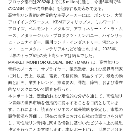
ブロック部門は2032年までに$ millionに達し、今後6年間で%
のCAGR（年平均成長率）を記録する見込みである。
高性能リン青銅の世界的な主要メーカーには、ボンサン、大阪
アロイイングワークス、KBMアフィリップス、ミルワード・
アロイズ、ベルモント・メタルズ、アフィネリー・ド・ラ・ム
ーズ、メタラージカル・プロダクツ・カンパニー、ハインリッ
ヒ・シュナイダー、四川ランド・インダストリー、河北シト
ン・ニューメタル・マテリアルなどが含まれます。2025年、
世界のトップ5社の売上高シェアは約％でした。
MARKET MONITOR GLOBAL, INC（MMG）は、高性能リン
青銅のメーカー、サプライヤー、販売業者、および業界専門家
に対し、売上、収益、需要、価格変動、製品タイプ、最近の動
向と計画、業界トレンド、推進要因、課題、障害、および潜在
的なリスクについて調査を行った。
本レポートは、定量的および定性的な分析を通じて、高性能リ
ン青銅の世界市場を包括的に提示することを目的としていま
す。これにより、読者がビジネス／成長戦略を策定し、市場の
競争状況を評価し、現在の市場における自社の位置づけを分析
し、高性能リン青銅に関する情報に基づいたビジネス上の意思
決定を行うことを支援します。本レポートには、世界における