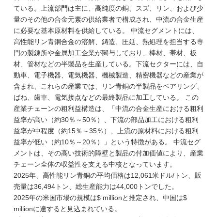
ている。上流部門は主に、高純度の銅、スズ、リン、および少
量のその他の合金元素の供給業者で構成され、中流の合金生産
に必要な基本原材料を供給している。 中流セグメントには、
高性能リン青銅合金の溶解、鋳造、圧延、熱処理を担当する専
門の製錬所や金属加工企業が関与しており、棒材、帯材、板
材、管材などの半製品を生産している。下流セクターには、自
動車、電子機器、電気機器、機械製造、精密機器などの産業が
含まれ、これらの産業では、リン青銅の半製品をベアリング、
ばね、歯車、電気接点などの最終製品に加工している。 この
産業チェーンの粗利益構造は、「中流の合金生産における粗利
益率が高い（約30％～50％）、下流の部品加工における粗利
益率が中程度（約15％～35％）、上流の原材料における粗利
益率が低い（約10％～20％）」という特徴がある。 中流セグ
メントは、その高い技術的障壁と製品の付加価値により、産業
チェーン全体の収益性を支える中核となっています。
2025年、高性能リン青銅の平均価格は12,061米ドル/トン、販
売量は36,494トン、総生産能力は44,000トンでした。
2025年の米国市場の規模は$ millionと推定され、中国は$
millionに達すると見込まれている。