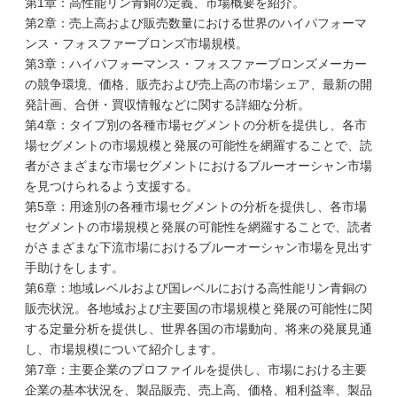
第1章：高性能リン青銅の定義、市場概要を紹介。
第2章：売上高および販売数量における世界のハイパフォーマ
ンス・フォスファーブロンズ市場規模。
第3章：ハイパフォーマンス・フォスファーブロンズメーカー
の競争環境、価格、販売および売上高の市場シェア、最新の開
発計画、合併・買収情報などに関する詳細な分析。
第4章：タイプ別の各種市場セグメントの分析を提供し、各市
場セグメントの市場規模と発展の可能性を網羅することで、読
者がさまざまな市場セグメントにおけるブルーオーシャン市場
を見つけられるよう支援する。
第5章：用途別の各種市場セグメントの分析を提供し、各市場
セグメントの市場規模と発展の可能性を網羅することで、読者
がさまざまな下流市場におけるブルーオーシャン市場を見出す
手助けをします。
第6章：地域レベルおよび国レベルにおける高性能リン青銅の
販売状況。各地域および主要国の市場規模と発展の可能性に関
する定量分析を提供し、世界各国の市場動向、将来の発展見通
し、市場規模について紹介します。
第7章：主要企業のプロファイルを提供し、市場における主要
企業の基本状況を、製品販売、売上高、価格、粗利益率、製品