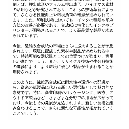
例えば、押出成形やフィルム押出成形、バイオマス素材
の活用などが研究されており、これらの技術革新によっ
て、さらなる性能向上や環境負荷の軽減が進められてい
ます。また、印刷技術においても、インクの種類や印刷
方法の改善が必要であり、合成紙に特化したインクやプ
リンターが開発されることで、より高品質な製品が求め
られています。
今後、繊維系合成紙の市場はさらに拡大することが予想
されます。環境に配慮した素材や製品が求められる中
で、持続可能な選択肢としての位置づけが強まり、実用
化が進むでしょう。また、リサイクル技術や生分解技術
の進歩により、より環境に優しい製品が生まれることが
期待されます。
このように、繊維系合成紙は耐水性や環境への配慮か
ら、従来の紙製品に代わる新しい選択肢として魅力的な
素材です。特に、商業印刷やパッケージング、医療、ア
ウトドア製品など、さまざまな分野での用途が広がって
おり、今後もその発展が見込まれます。新しい技術と組
み合わせることで、さらに新たな可能性が拓かれていく
ことでしょう。