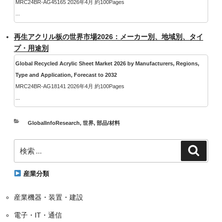
MRC24BR-AG45165 2026年4月 約100Pages
...
再生アクリル板の世界市場2026：メーカー別、地域別、タイ
プ・用途別
Global Recycled Acrylic Sheet Market 2026 by Manufacturers, Regions,
Type and Application, Forecast to 2032
MRC24BR-AG18141 2026年4月 約100Pages
...
カ
GlobalInfoResearch
,
世界
,
部品/材料
テ
検
ゴ
検
索
索:
リ
ー
産業分類
産業機器・装置・建設
電子・IT・通信