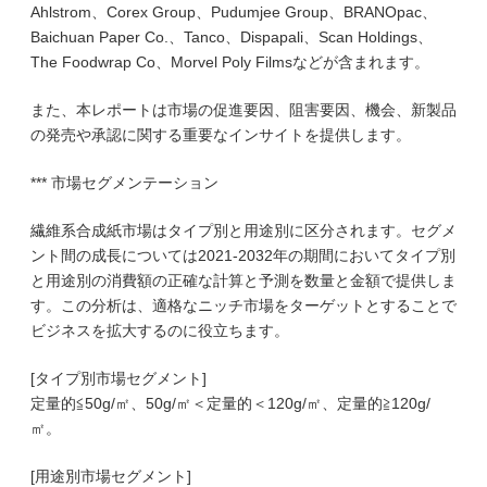
Ahlstrom、Corex Group、Pudumjee Group、BRANOpac、
Baichuan Paper Co.、Tanco、Dispapali、Scan Holdings、
The Foodwrap Co、Morvel Poly Filmsなどが含まれます。
また、本レポートは市場の促進要因、阻害要因、機会、新製品
の発売や承認に関する重要なインサイトを提供します。
*** 市場セグメンテーション
繊維系合成紙市場はタイプ別と用途別に区分されます。セグメ
ント間の成長については2021-2032年の期間においてタイプ別
と用途別の消費額の正確な計算と予測を数量と金額で提供しま
す。この分析は、適格なニッチ市場をターゲットとすることで
ビジネスを拡大するのに役立ちます。
[タイプ別市場セグメント]
定量的≦50g/㎡、50g/㎡＜定量的＜120g/㎡、定量的≧120g/
㎡。
[用途別市場セグメント]