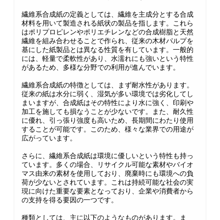
繊維系合成紙の定義としては、繊維を主成分とする合成
材料を用いて製造される紙状の製品を指します。これら
はポリプロピレンやポリエチレンなどの合成樹脂と天然
繊維を組み合わせることで作られ、従来の木材パルプを
基にした紙製品とは異なる性質を有しています。一般的
には、軽量で柔軟性があり、水濡れにも強いという特性
があるため、多様な分野での利用が進んでいます。
繊維系合成紙の特徴としては、まず耐水性があります。
従来の紙は水分に弱く、湿気が多い環境では劣化してし
まいますが、合成紙はその特性により水に強く、印刷や
加工を施しても損なうことが少ないです。また、耐久性
に優れ、引っ張り強度も高いため、長期間にわたり使用
することが可能です。このため、様々な業界での用途が
広がっています。
さらに、繊維系合成紙は環境に優しいという特性も持っ
ています。多くの場合、リサイクル可能な素材やバイオ
マス由来の素材を使用しており、廃棄時にも環境への負
荷が少ないとされています。これは持続可能な社会の実
現に向けた重要な要素となっており、企業や消費者から
の支持を得る要因の一つです。
種類としては、主に以下のようなものがあります。ま