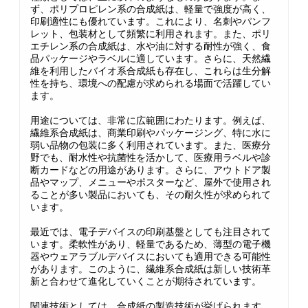
ず、ポリプロピレン系の合成紙は、軽量で強度が高く、
印刷適性にも優れています。これにより、名刺やパンフ
レット、包装材として頻繁に利用されます。また、ポリ
エチレン系の合成紙は、水や油に対する耐性が強く、食
品パッケージやラベルに適しています。さらに、天然繊
維を利用したバイオ系合成紙も存在し、これらは生分解
性を持ち、環境への配慮が求められる場面で活躍してい
ます。
用途については、非常に広範囲にわたります。例えば、
繊維系合成紙は、商業印刷やパッケージング、特に水に
弱い品物の包装に多く利用されています。また、医療分
野でも、耐水性や抗菌性を活かして、医療用ラベルや診
断カードなどの用途があります。さらに、アウトドア製
品やマップ、メニューやポスターなど、屋外で使用され
ることが多い製品においても、その耐久性が求められて
います。
最近では、電子デバイスの印刷基盤としても注目されて
います。柔軟性があり、軽量であるため、薄型の電子機
器やウェアラブルデバイスにおいても適用できる可能性
があります。このように、繊維系合成紙は新しい技術革
新と合わせて進化していくことが期待されています。
関連技術としては、合成紙の製造技術が挙げられます。