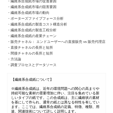
・繊維系合成紙市場の促進要因
・繊維系合成紙市場の阻害要因
・繊維系合成紙市場の動向
・ポーターズファイブフォース分析
・繊維系合成紙の製造コスト構造分析
・繊維系合成紙の製造工程分析
・繊維系合成紙の産業チェーン
・販売チャネル： エンドユーザーへの直接販売 vs 販売代理店
・直接チャネルの長所と短所
・間接チャネルの長所と短所
・方法論
・調査プロセスとデータソース
【繊維系合成紙について】
※繊維系合成紙は、近年の環境問題への関心の高まりや
持続可能な素材の需要増加に伴い、注目を集めている新
しいタイプの紙です。この合成紙は、主に繊維状の素材
を基にして作られ、通常の紙とは異なる特性を有してい
ます。ここでは、繊維系合成紙の定義、特徴、種類、用
途、関連技術について詳しく説明します。