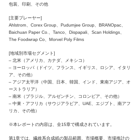
包装、印刷、その他
[主要プレーヤー]
Ahlstrom、Corex Group、Pudumjee Group、BRANOpac、
Baichuan Paper Co.、Tanco、Dispapali、Scan Holdings、
The Foodwrap Co、Morvel Poly Films
[地域別市場セグメント]
– 北米（アメリカ、カナダ、メキシコ）
– ヨーロッパ（ドイツ、フランス、イギリス、ロシア、イタリ
ア、その他）
– アジア太平洋（中国、日本、韓国、インド、東南アジア、オ
ーストラリア）
– 南米（ブラジル、アルゼンチン、コロンビア、その他）
– 中東・アフリカ（サウジアラビア、UAE、エジプト、南アフ
リカ、その他）
※本レポートの内容は、全15章で構成されています。
第1章では、繊維系合成紙の製品範囲、市場概要、市場推計の