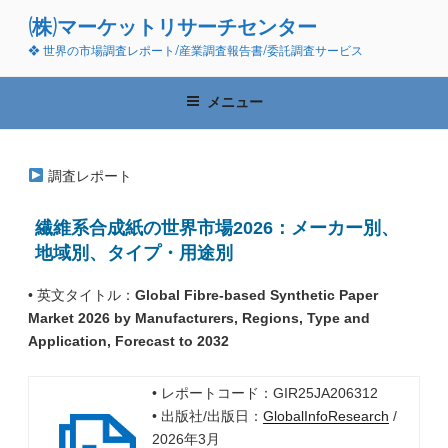
コ
(株)マーケットリサーチセンター
ン
❖ 世界の市場調査レポート/産業調査報告書/委託調査サービス
テ
ン
ツ
メニュー
へ
ス
キ
調査レポート
ッ
プ
繊維系合成紙の世界市場2026：メーカー別、
地域別、タイプ・用途別
• 英文タイトル：
Global Fibre-based Synthetic Paper
Market 2026 by Manufacturers, Regions, Type and
Application, Forecast to 2032
• レポートコード：GIR25JA206312
• 出版社/出版日：
GlobalInfoResearch
/
2026年3月