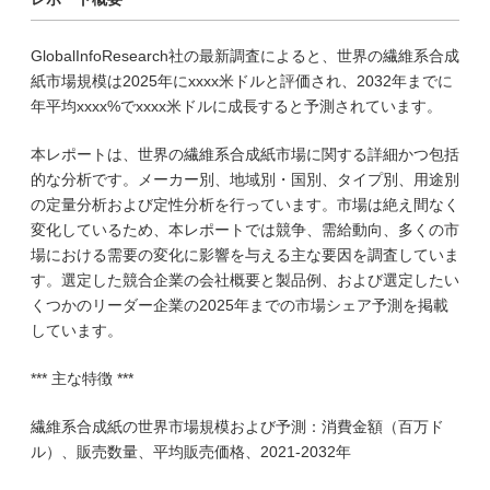
GlobalInfoResearch社の最新調査によると、世界の繊維系合成
紙市場規模は2025年にxxxx米ドルと評価され、2032年までに
年平均xxxx%でxxxx米ドルに成長すると予測されています。
本レポートは、世界の繊維系合成紙市場に関する詳細かつ包括
的な分析です。メーカー別、地域別・国別、タイプ別、用途別
の定量分析および定性分析を行っています。市場は絶え間なく
変化しているため、本レポートでは競争、需給動向、多くの市
場における需要の変化に影響を与える主な要因を調査していま
す。選定した競合企業の会社概要と製品例、および選定したい
くつかのリーダー企業の2025年までの市場シェア予測を掲載
しています。
*** 主な特徴 ***
繊維系合成紙の世界市場規模および予測：消費金額（百万ド
ル）、販売数量、平均販売価格、2021-2032年